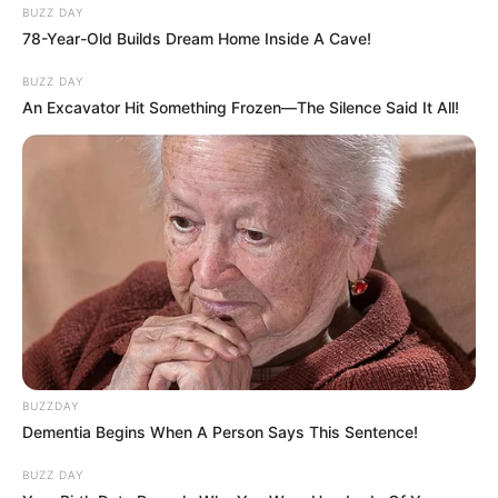
BUZZ DAY
78-Year-Old Builds Dream Home Inside A Cave!
BUZZ DAY
An Excavator Hit Something Frozen—The Silence Said It All!
BUZZDAY
Dementia Begins When A Person Says This Sentence!
BUZZ DAY