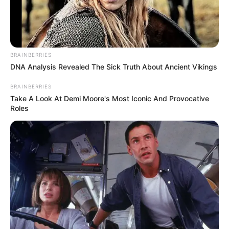
Posted
Friss hírek
in
BRAINBERRIES
Most jött a hír Magyar Péterről
DNA Analysis Revealed The Sick Truth About Ancient Vikings
és a barátnőjéről Ilonáról,
BRAINBERRIES
özönlenek a jókívánságok
Take A Look At Demi Moore's Most Iconic And Provocative
Roles
by
Szerző
•
May 27, 2026