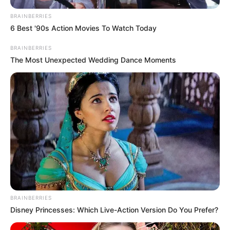
BRAINBERRIES
6 Best '90s Action Movies To Watch Today
BRAINBERRIES
The Most Unexpected Wedding Dance Moments
Nem véletlenül maradt inkább háttérben
Szabó Ilona neve már a Tisza korai időszakában is
BRAINBERRIES
gyakran felbukkant Magyar Péter környezetében. A
Disney Princesses: Which Live-Action Version Do You Prefer?
Blikk korábbi cikke szerint a politikus a tavalyi