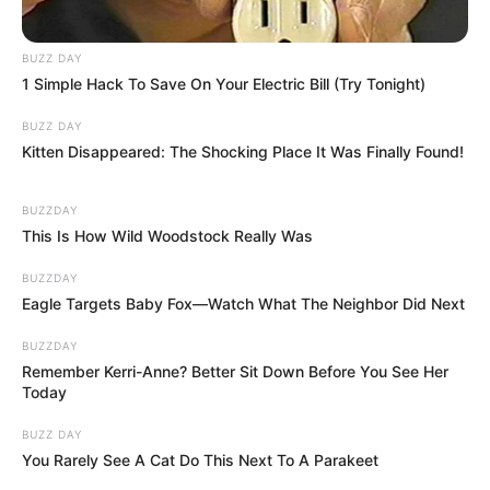
BUZZ DAY
1 Simple Hack To Save On Your Electric Bill (Try Tonight)
BUZZ DAY
Kitten Disappeared: The Shocking Place It Was Finally Found!
BUZZDAY
This Is How Wild Woodstock Really Was
BUZZDAY
Eagle Targets Baby Fox—Watch What The Neighbor Did Next
BUZZDAY
Remember Kerri-Anne? Better Sit Down Before You See Her
Today
BUZZ DAY
You Rarely See A Cat Do This Next To A Parakeet