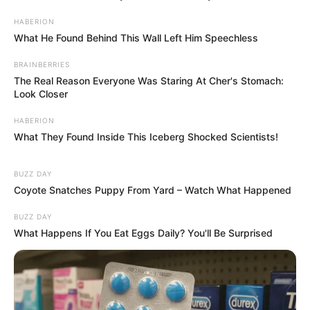
HABERION
What He Found Behind This Wall Left Him Speechless
BRAINBERRIES
The Real Reason Everyone Was Staring At Cher's Stomach:
Look Closer
HABERION
What They Found Inside This Iceberg Shocked Scientists!
BUZZ DAY
Coyote Snatches Puppy From Yard – Watch What Happened
BUZZ DAY
What Happens If You Eat Eggs Daily? You'll Be Surprised