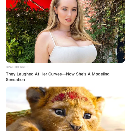
önkormányzati választások után építette fel
szorosabb személyes csapatát, Ilona pedig bizalmi
munkatársként jelent meg mellette több
rendezvényen.
BRAINBERRIES
They Laughed At Her Curves—Now She's A Modeling
Sensation