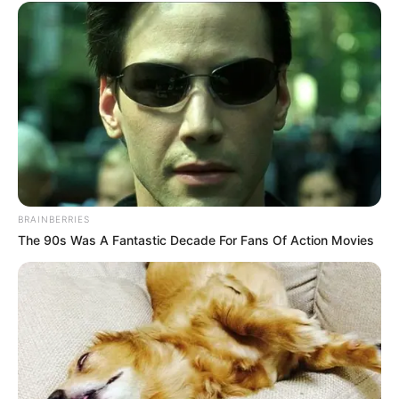
BRAINBERRIES
The 90s Was A Fantastic Decade For Fans Of Action Movies
A kampányban mégis ott volt mellette. Nem
harsányan, nem minden képen szerepelve, nem a
figyelmet keresve, hanem inkább csendes