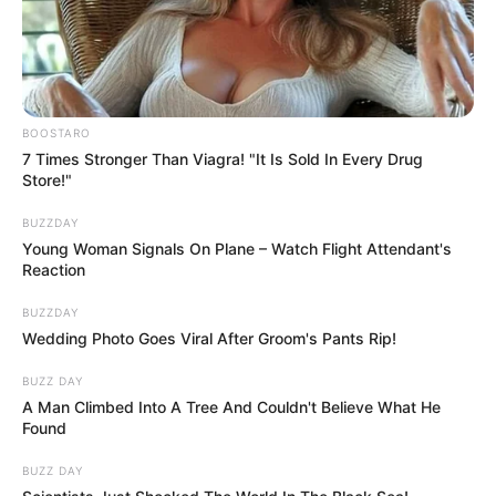
ott áll egy ilyen szereplő mellett, annak a saját
életéből is sokat kell feladnia.
A találgatások helyett most inkább jókívánságok
jönnek
BOOSTARO
7 Times Stronger Than Viagra! "It Is Sold In Every Drug
A reptéri videó után a kommentek hangulata
Store!"
érezhetően megváltozott. A szakításról szóló
pletykák helyét sok helyen jókívánságok,
BUZZDAY
Young Woman Signals On Plane – Watch Flight Attendant's
gratulációk és kedves megjegyzések vették át.
Reaction
Többen azt írták, jó látni, hogy a rengeteg támadás
BUZZDAY
és politikai feszültség után van egy emberi,
Wedding Photo Goes Viral After Groom's Pants Rip!
szeretetteljes pillanat Magyar Péter életében.
BUZZ DAY
A Man Climbed Into A Tree And Couldn't Believe What He
Ez talán azért is hatott ennyire, mert a magyar
Found
közéletben kevés az ilyen egyszerű, nem túljátszott
magánéleti jelenet. Egy virágcsokor, egy ölelés,
BUZZ DAY