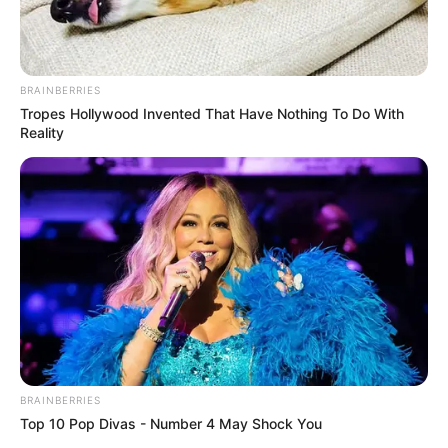
támaszként. Ez az a szerep, amit sokan most utólag
különösen fontosnak tartanak: nem a nyilvánosság
előtt akart bizonyítani, hanem akkor állt mellette,
BRAINBERRIES
amikor a legnehezebb volt.
Tropes Hollywood Invented That Have Nothing To Do With
Reality
Kitartott mellette a legkeményebb időszakban
Magyar Péter politikai felemelkedése nem egy
nyugodt, kiszámítható időszak volt. A Tisza
kampánya alatt folyamatos támadások,
karaktergyilkossági kísérletek, személyes ügyek és
családi-magánéleti találgatások kísérték az útját.
Egy ilyen helyzetben egy kapcsolatnak is óriási
teher jut.
BRAINBERRIES
Szabó Ilona nemcsak párként, hanem emberileg is
Top 10 Pop Divas - Number 4 May Shock You
nagy nyomás alá került. A Media1 februárban arról