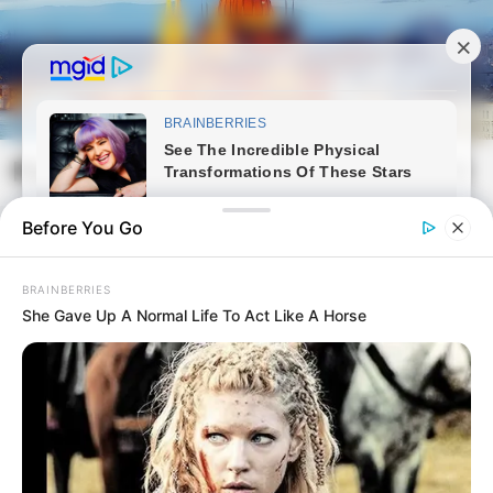
Skip
to
content
Magyarvilag.com
Mai
Open
Men
Search
Before You Go
BRAINBERRIES
She Gave Up A Normal Life To Act Like A Horse