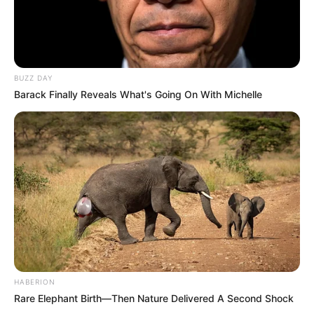
Azóta hétszer megműtötték, a csípőcsontjából is
ültettek át egy darabot a lábszárcsontjába, majd
jött a lesújtó diagnózis, a kétgyermekes édesanya
lábát nem biztos, hogy meg lehet menteni.
BUZZ DAY
Barack Finally Reveals What's Going On With Michelle
HABERION
Rare Elephant Birth—Then Nature Delivered A Second Shock