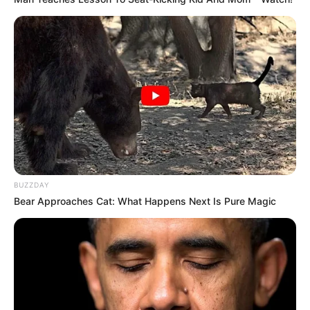
Nemrég közölték vele az orvosok, hogy le kell
BUZZDAY
vágni a sérült lábát.
Bear Approaches Cat: What Happens Next Is Pure Magic
Sokkot kapott, összeomlott, teljesen kiborult,
amikor megkapta ezt a borzalmas hírt.Tavaly
szenvedett balesetet az egykori szépségkirálynő,
csúnyán elesett Balin egy motorral, majd
elfertőződött a sebe.