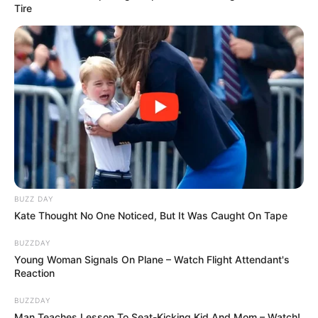
Tire
Most jelentették be a szomorú hírt Horváth Éváról:
Horváth Éva nincs jól.
BUZZ DAY
Kate Thought No One Noticed, But It Was Caught On Tape
BUZZDAY
Young Woman Signals On Plane – Watch Flight Attendant's
Reaction
BUZZDAY
Man Teaches Lesson To Seat-Kicking Kid And Mom – Watch!