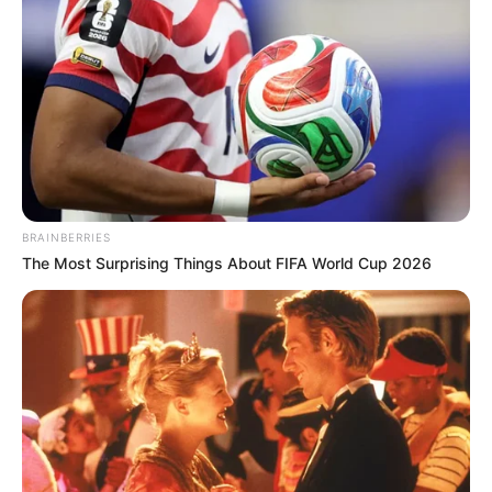
Történetek
Világ
Információ
BRAINBERRIES
The Most Surprising Things About FIFA World Cup 2026
Adatvédelmi irányelvek
Általános Szerződési Feltételek
Rólunk
Test Page
Copyright © 2026
Magyarvilag.com
.