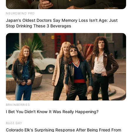
NEUROMIND PRO
Posted
Friss hírek
Japan's Oldest Doctors Say Memory Loss Isn't Age: Just
Stop Drinking These 3 Beverages
in
Összetörtek a rajongók, most
jelentették be a szomorú hírt
Horváth Éváról
by
Szerző
•
December 2, 2025
BRAINBERRIES
I Bet You Didn't Know It Was Really Happening?
BUZZ DAY
Colorado Elk's Surprising Response After Being Freed From