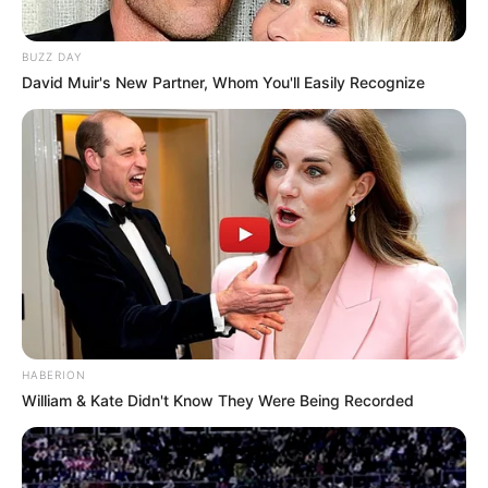
BUZZ DAY
David Muir's New Partner, Whom You'll Easily Recognize
HABERION
William & Kate Didn't Know They Were Being Recorded