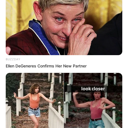
Posted
Friss hírek
in
FORDULAT A HATÓSÁGOKNÁL:
Megkezdődött az elszámoltatás!
by
Szerző
•
May 23, 2026
BUZZDAY
Ellen DeGeneres Confirms Her New Partner