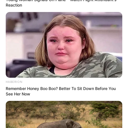
szakaszok követik egymást. Fontos azonban: sok
Reaction
ügyben még csak gyanúról, folyamatban lévő
eljárásról vagy feljelentésről van szó, bűnösséget
csak bíróság mondhat ki.
HABERION
Remember Honey Boo Boo? Better To Sit Down Before You
See Her Now