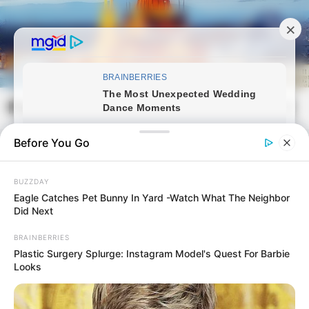
Skip
to
content
Magyarvilag.com
Mai
Open
Men
Search
Before You Go
BUZZDAY
Eagle Catches Pet Bunny In Yard -Watch What The Neighbor
Did Next
BRAINBERRIES
Plastic Surgery Splurge: Instagram Model's Quest For Barbie
Looks