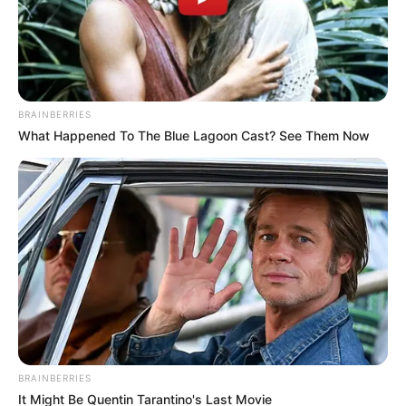
Posted
Friss hírek
in
Eljárás indul Hatvanpuszta
BRAINBERRIES
miatt, egy egész lavinát indíthat
What Happened To The Blue Lagoon Cast? See Them Now
el
by
Szerző
•
May 23, 2026
BRAINBERRIES
It Might Be Quentin Tarantino's Last Movie