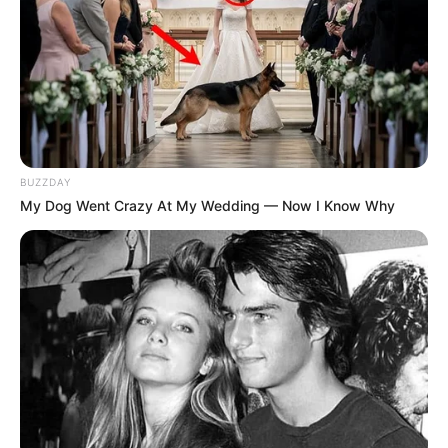
A 24.hu szintén arról írt, hogy Hadházy szerint
Taraczky időközben jelentős állami megbízásokat
kapott, például a Citadella és a Szabadság-szobor
keresztjének megtervezéséhez kapcsolódó
ügyekben is előkerült a neve.
BUZZDAY
My Dog Went Crazy At My Wedding — Now I Know Why
Ez önmagában nem bizonyít szabálytalanságot, de
politikailag érzékennyé teszi az ügyet. Ha egy
építész egy miniszterelnöki családhoz kötött,
vitatott beruházás főtervezőjeként szerepel,
miközben cége jelentős állami megbízásokhoz jut,
akkor a nyilvánosság joggal vár átlátható
válaszokat.