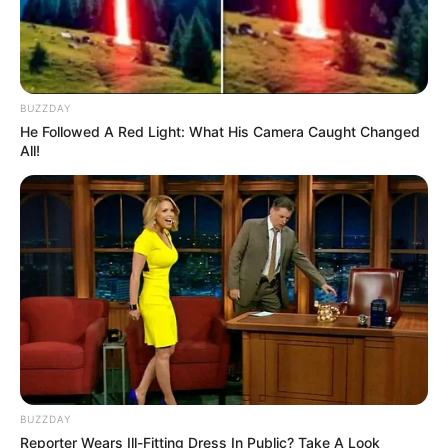
BUZZDAY
He Followed A Red Light: What His Camera Caught Changed
All!
BUZZDAY
Reporter Wears Ill-Fitting Dress In Public? Take A Look