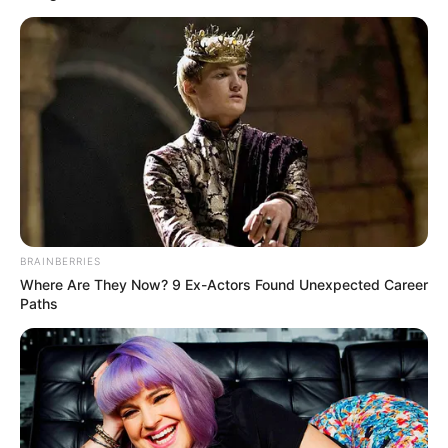
BRAINBERRIES
Where Are They Now? 9 Ex-Actors Found Unexpected Career
Paths
Újabb fejezet nyílt Hatvanpuszta ügyében: a
Magyar Építész Kamara etikai-fegyelmi eljárást
indított Taraczky Dániel, a hatvanpusztai beruházás
tervezője ellen. A vizsgálatot Hadházy Ákos