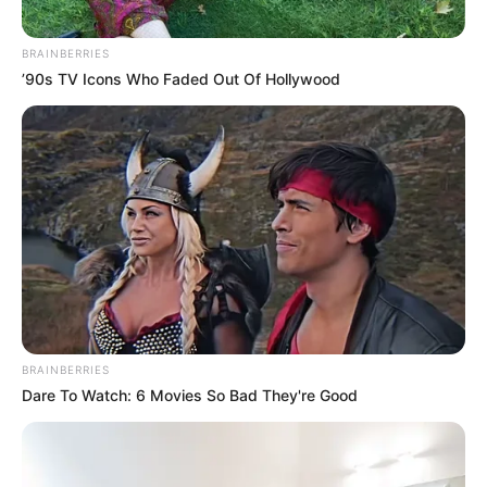
eljárásaiban „Orbán Győző képviseletében eljáró”
építészként szerepelt, és a tervdokumentációkban
BRAINBERRIES
is első helyen bukkant fel.
’90s TV Icons Who Faded Out Of Hollywood
BRAINBERRIES
Dare To Watch: 6 Movies So Bad They're Good