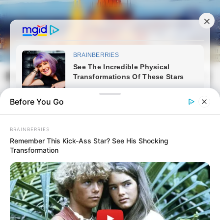
Skip
to
content
Magyarvilag.com
Mai
Open
Men
Search
Before You Go
BRAINBERRIES
Remember This Kick-Ass Star? See His Shocking
Transformation