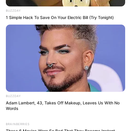
BUZZDAY
1 Simple Hack To Save On Your Electric Bill (Try Tonight)
BUZZDAY
Adam Lambert, 43, Takes Off Makeup, Leaves Us With No
Words
BRAINBERRIES
These 6 Movies Were So Bad That They Became Instant