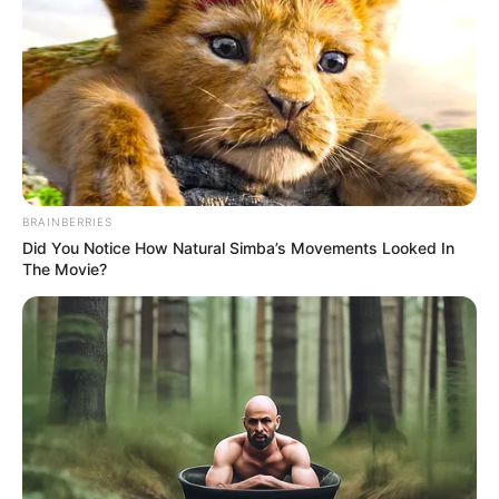
BRAINBERRIES
Did You Notice How Natural Simba’s Movements Looked In
The Movie?
Újabb kellemetlen részletek kerültek elő a
Külgazdasági és Külügyminisztérium korábbi
szerződéseiből. Az RTL Híradó birtokába került