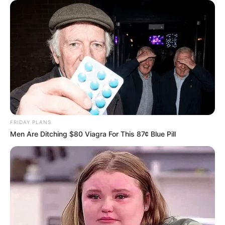
FRIDAY PLANS
Men Are Ditching $80 Viagra For This 87¢ Blue Pill