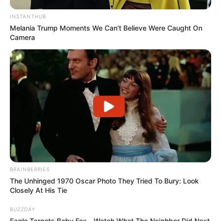
INSTANTHUB
Melania Trump Moments We Can't Believe Were Caught On
Camera
BRAINBERRIES
The Unhinged 1970 Oscar Photo They Tried To Bury: Look
Closely At His Tie
BUZZDAY
Eagle Targets Baby Fox—Watch What The Neighbor Did Next