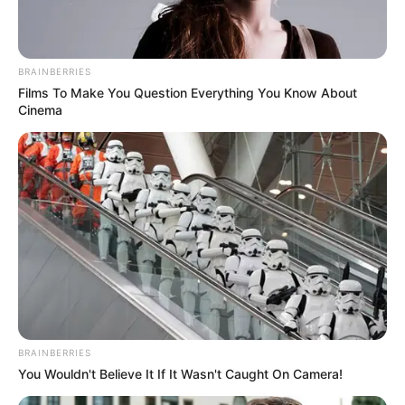
nagyjából
egymillió forintos díjazást
jelentett.
BRAINBERRIES
Films To Make You Question Everything You Know About
Cinema
BRAINBERRIES
You Wouldn't Believe It If It Wasn't Caught On Camera!