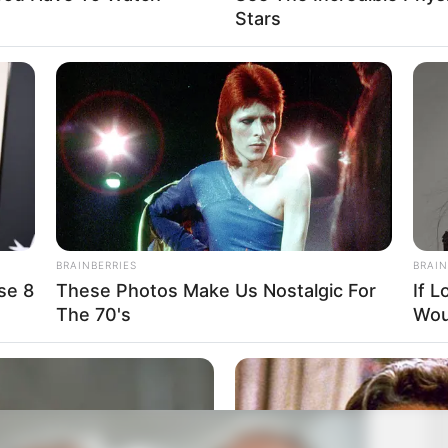
Stars
t szereztek bányászati vállalatnál
nkaviszony is elegendő lehet). Elhunyt bányászok
tást kapnak. Létfontosságú segítség a családoknak:
rségben élők számára bír kiemelt jelentőséggel ez az
rárak és a mindennapi kiadások mellett a
 bevétellel. Az idősek a pénzt leggyakrabban a téli
BRAINBERRIES
BRAIN
ezésére, gyógyszerekre, vagy a gyermekeik, unokáik
se 8
These Photos Make Us Nostalgic For
If 
The 70's
Wou