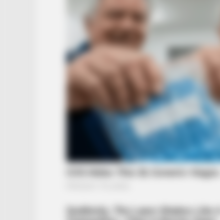
BRAINBERRIES
Hollywood's Inaccurate Portrayal o
Inside!