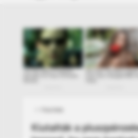
Posted
Friss hírek
in
Kiutalták a pluszpénzek