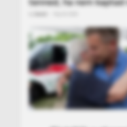
tenned, ha nem kaptad
by
Szerző
•
May 22, 2026