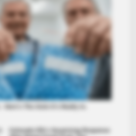
BRAINBERRIES
f Reality - Take a Look
Remember These Iconic 
Defined A Generation