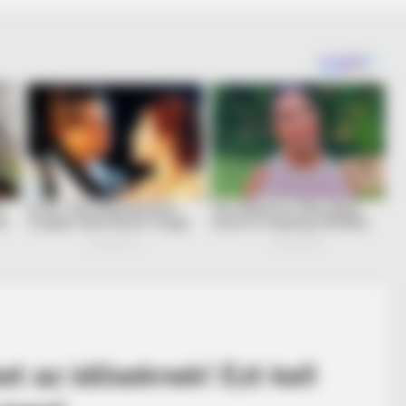
et az időseknek! Ezt kell