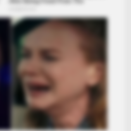
BRAINBERRIES
BRAIN
Her Story Isn't What You Think—You''ll
The
Be Surprised
She
 Iconic And Provocative