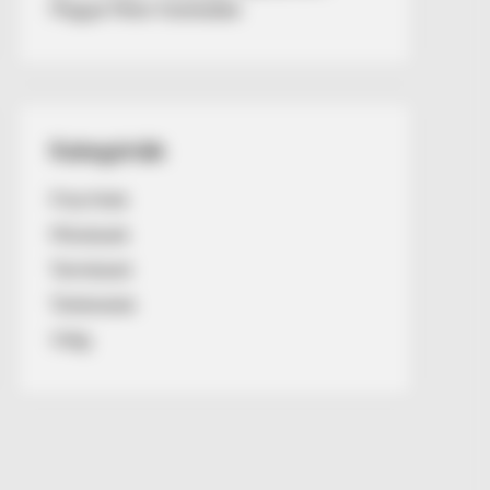
Magyar Péter fizetésébe
Kategóriák
Friss hírek
Művészek
Természet
Történetek
Világ