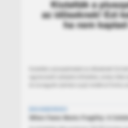
Kiutalták a pluszpénzeket az időseknek! Ezt k
úgynevezett szénpénz kifizetése, amely több 
és özvegyeik számára nyújt rendkívül fontos any