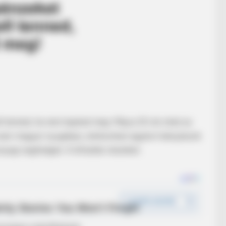
ell tenned, ha nem kaptad meg: Május 20-án indul az
ezer magyar nyugdíjas, elsősorban egykori bányászok
agi segítséget. A kifizetés részletei: