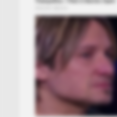
BRAINBERRIES
A Rihanna Museum Is Probably
Opening Soon
BRAINBERRIES
Take A Look At Demi Moore's Most
Roles