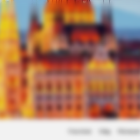
Friss hírek
Világ
Művésze