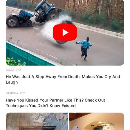
A kormányfő elmondta: hosszabb időre megnyitják
az egykori kolostort, hogy bárki meglátogathassa.
BUZZ DAY
He Was Just A Step Away From Death: Makes You Cry And
Laugh
HERBEAUTY
Have You Kissed Your Partner Like This? Check Out
Techniques You Didn't Know Existed