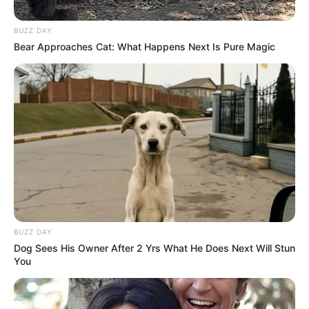
BUZZ DAY
Bear Approaches Cat: What Happens Next Is Pure Magic
BUZZ DAY
Dog Sees His Owner After 2 Yrs What He Does Next Will Stun
You