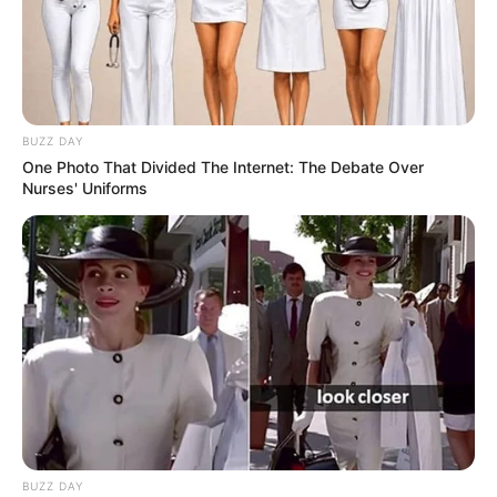
BUZZ DAY
One Photo That Divided The Internet: The Debate Over
Információ
Nurses' Uniforms
Adatvédelmi irányelvek
Általános Szerződési Feltételek
Rólunk
Test Page
Copyright © 2026
Magyarvilag.com
.
Powered by
WordPress
and
HybridMag
.
BUZZ DAY