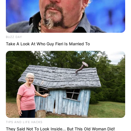
Posted
Friss hírek
in
Magyar Péter: Megnyitjuk az
BUZZ DAY
emberek előtt a Karmelitát és a
Take A Look At Who Guy Fieri Is Married To
Rogán-féle minisztériumi
épületet
by
Szerző
•
May 18, 2026
TIPS AND LIFE HACKS
They Said Not To Look Inside... But This Old Woman Did!