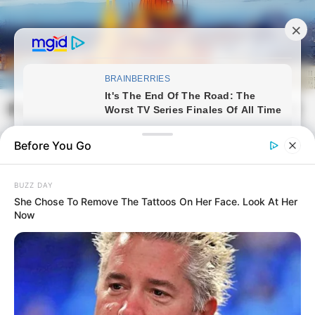
Skip
to
content
Magyarvilag.com
Mai
Open
Men
Search
Before You Go
BUZZ DAY
She Chose To Remove The Tattoos On Her Face. Look At Her
Now