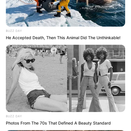
BUZZ DAY
He Accepted Death, Then This Animal Did The Unthinkable!
Magyar Péter miniszterelnök péntek délelőtt, a
Budai Várban, a Karmelita előtt tartott
BUZZ DAY
tájékoztatóján részletesen beszélt az épülettel
Photos From The 70s That Defined A Beauty Standard
kapcsolatos elképzelésekről.