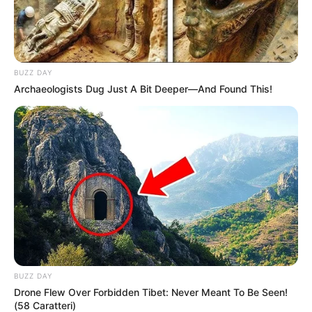
BUZZ DAY
Archaeologists Dug Just A Bit Deeper—And Found This!
Szerző
More by Szerző
BUZZ DAY
Drone Flew Over Forbidden Tibet: Never Meant To Be Seen!
(58 Caratteri)