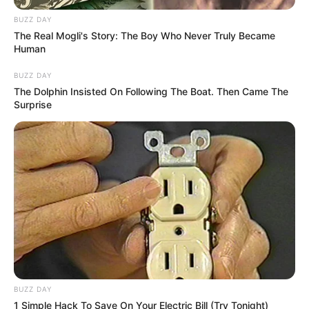
mondta a miniszterelnök, hozzátéve, hogy
BUZZ DAY
szakszerű tárlatvezetést ugyan nem tud tartani, de
The Real Mogli's Story: The Boy Who Never Truly Became
Human
mivel ő már járt az épületben, tud mondani néhány
érdekességet.
BUZZ DAY
The Dolphin Insisted On Following The Boat. Then Came The
Surprise
BUZZ DAY
1 Simple Hack To Save On Your Electric Bill (Try Tonight)