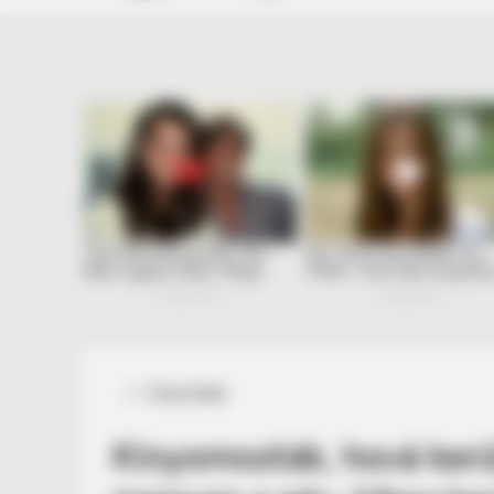
Posted
Friss hírek
in
Kinyomozták, hová kerül