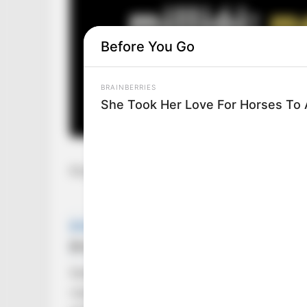
Before You Go
BRAINBERRIES
She Took Her Love For Horses To
Kinyomozták, hová kerültek Kádár János millió
Sokáig legendák, találgatások és félmondatok k
vajon hová tűntek azok a milliók, amelyeket a 