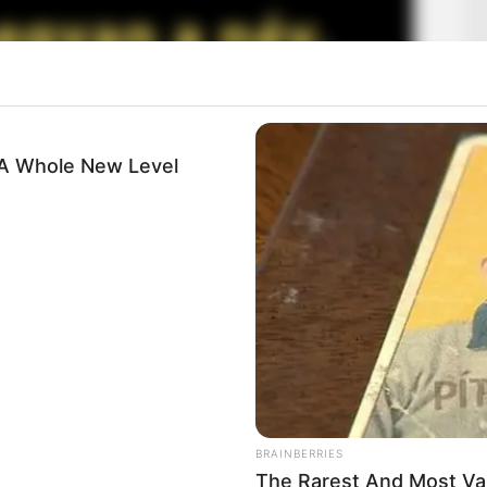
 A Whole New Level
i: megvan a név, kihez került a hatalmas összeg!
eringtek arról, mi lett Kádár János pénzével, és
BRAINBERRIES
rendszerváltás előtti évtizedekben felhalmozhatott. A
The Rarest And Most Va