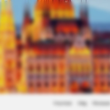
Friss hírek
Világ
Művésze