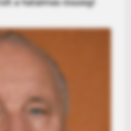
ült a hatalmas összeg!