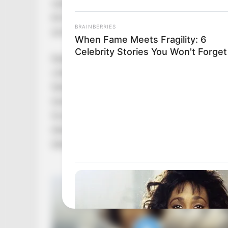
rejtély hosszú időn át izgatta az embereket, 
bíró politikus mögött biztosan fényűző élet, ti
BRAINBERRIES
azonban jóval meglepőbb, sőt bizonyos értele
When Fame Meets Fragility: 6
Celebrity Stories You Won't Forget
Kádár János és felesége, Tamáska Mária való
villában, ám a beszámolók szerint a látványos 
feltűnő költekezés, nem a hivalkodó gazdagság
túlzásba vitt takarékosság jellemezte a mind
fordított a pénzügyekre, és olyan aprólékosan
tételesen számon tartotta, mire ment el a házt
tételeket is.