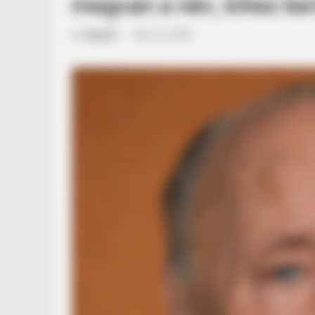
megvan a név, kihez ker
by
Szerző
•
May 12, 2026