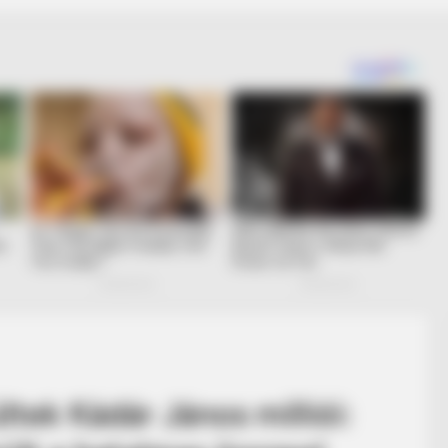
tek Kádár János milliói: