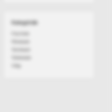
Kategóriák
Friss hírek
Művészek
Természet
Történetek
Világ