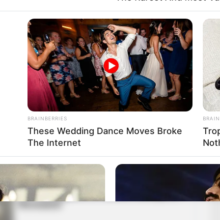
hiszen sokan úgy gondolták, hogy egy ilyen hatalommal
tkos vagyon és elrejtett örökség állt. A valóság
mben hétköznapibb, mint azt sokan elképzelték.
ban kényelmes körülmények között éltek a rózsadombi
luxus egyáltalán nem volt jellemző rájuk. Nem a
, hanem inkább a szigorú beosztás és a szinte
ennapjaikat. Tamáska Mária különösen nagy figyelmet
 vezette a kiadásokat, hogy még évekkel később is
BRAINBERRIES
BRAIN
artásra fordított összeg, beleértve a legapróbb
These Wedding Dance Moves Broke
Tro
The Internet
Not