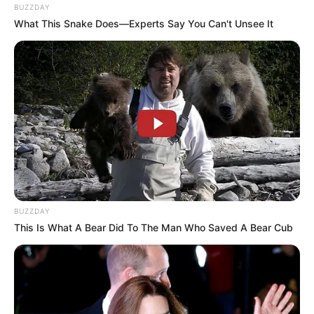
BUZZDAY
What This Snake Does—Experts Say You Can't Unsee It
BUZZDAY
This Is What A Bear Did To The Man Who Saved A Bear Cub