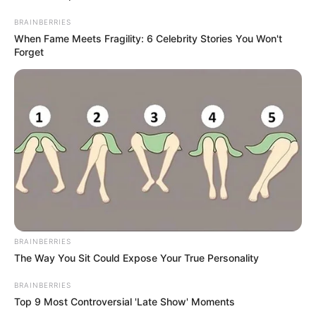
BRAINBERRIES
When Fame Meets Fragility: 6 Celebrity Stories You Won't
Forget
Pápai Joci betegesen retteg a háborútól, a zenész
Orbán Viktort tartja a világ legjobb politikusának.
BRAINBERRIES
The Way You Sit Could Expose Your True Personality
BRAINBERRIES
Top 9 Most Controversial 'Late Show' Moments