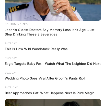
Pápai Joci szavai várhatóan még sokáig témát
adnak majd, hiszen egyszerre szóltak családról,
félelemről, háborúról és politikáról. Az biztos, hogy
NEUROMIND PRO
Japan's Oldest Doctors Say Memory Loss Isn't Age: Just
most egy egészen másik oldalát mutatta meg a
Stop Drinking These 3 Beverages
nyilvánosságnak: nem az előadót, nem a showman-
t, hanem az aggódó apát és a saját véleményét
BUZZDAY
This Is How Wild Woodstock Really Was
nyíltan vállaló embert.
BUZZDAY
Eagle Targets Baby Fox—Watch What The Neighbor Did Next
BUZZDAY
Wedding Photo Goes Viral After Groom's Pants Rip!
BUZZ DAY
Bear Approaches Cat: What Happens Next Is Pure Magic