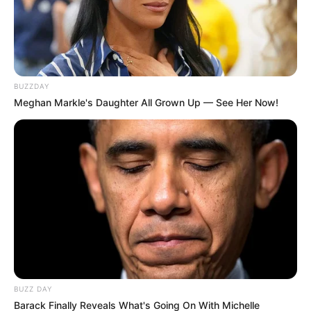
BUZZDAY
Meghan Markle's Daughter All Grown Up — See Her Now!
BUZZ DAY
Barack Finally Reveals What's Going On With Michelle