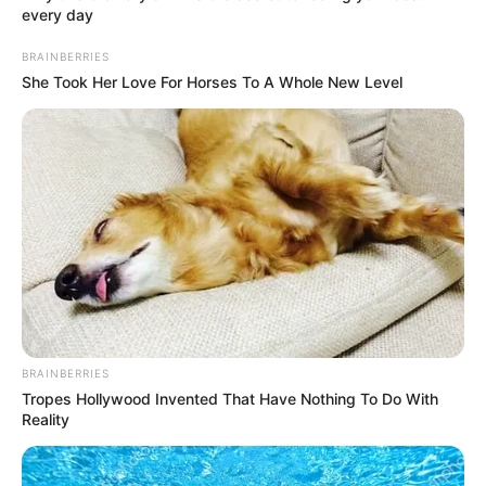
every day
BRAINBERRIES
She Took Her Love For Horses To A Whole New Level
BRAINBERRIES
Tropes Hollywood Invented That Have Nothing To Do With
Reality
Pápai Joci a műsorban hangsúlyozta: nem érti,
hogyan vannak emberek, akik nem érzik közelinek a