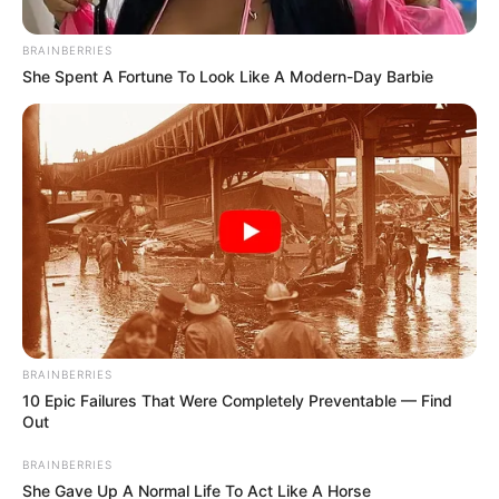
Viktort tartja a világ legjobb
BRAINBERRIES
politikusának. 👇𝐂𝐢𝐤𝐤 𝐚
She Spent A Fortune To Look Like A Modern-Day Barbie
𝐡𝐨𝐳𝐳𝐚́𝐬𝐳𝐨́𝐥𝐚́𝐬𝐨𝐤𝐧𝐚́𝐥!
by
Szerző
•
May 11, 2026
BRAINBERRIES
10 Epic Failures That Were Completely Preventable — Find
Out
BRAINBERRIES
She Gave Up A Normal Life To Act Like A Horse