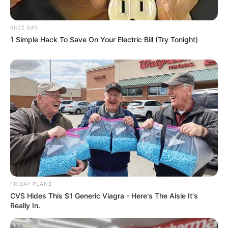
BUZZ DAY
1 Simple Hack To Save On Your Electric Bill (Try Tonight)
Szerző
More by Szerző
FRIDAY PLANS
CVS Hides This $1 Generic Viagra - Here's The Aisle It's
Really In.