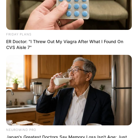
FRIDAY PLANS
ER Doctor: "I Threw Out My Viagra After What I Found On
CVS Aisle 7"
NEUROMIND PRO
Japan's Greatest Doctors Say Memory Loss Isn't Age: Just