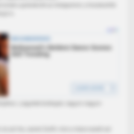
roznak a gratulációk az Instagramon, a hozzászólók
yja is.
otójához: „Legyetek boldogok, nagyon-nagyon
 és azt írta, szereti Zsófit, mire a műsorvezető azt