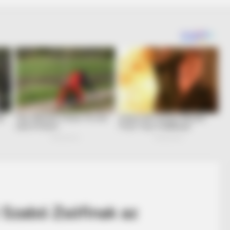
 Szabó Zsófinak az