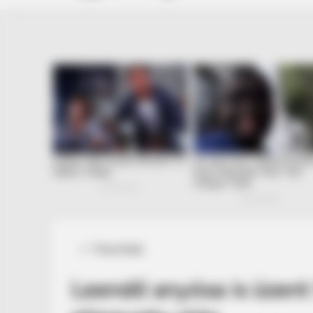
Posted
Friss hírek
in
Leendő anyósa is üzent