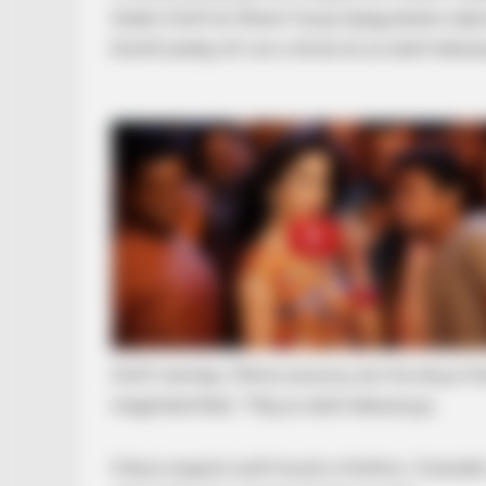
Szabó Zsófi és Shane Tusup eljegyzésére zápo
között pedig ott van a tévés és az edző édesan
Zsófi mamája, Pálma asszony ezt írta lánya f
megérdemlitek.” Míg az edző édesanyja,
Cheryl angolul szólt hozzá a fotóhoz. Gratulált,