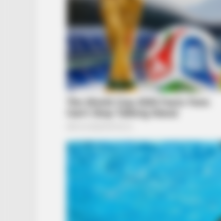
BRAINBERRIES
15 Things You Do Everyday That Th
Guilty?