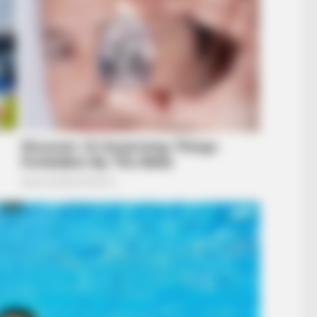
CTA LOVE
e Bible Forbids: Are You
Why this ordinary drink i
every day