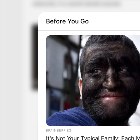
válaszolta, ő is szereti leendő anyósát.
Before You Go
BRAINBERRIES
It's Not Your Typical Family: Eac