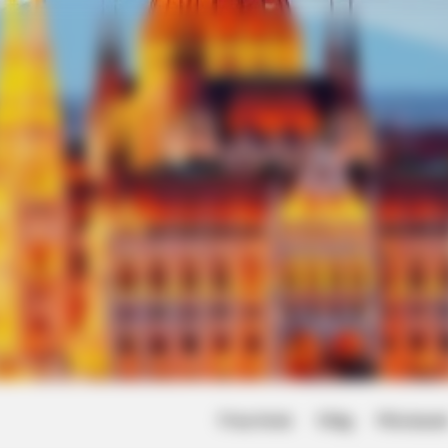
Friss hírek
Világ
Művésze