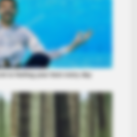
BRAINBERRIES
BRAIN
Top 8 Movies Based On Real Life. You
You
Have To Watch Them!
Sta
 A Whole New Level