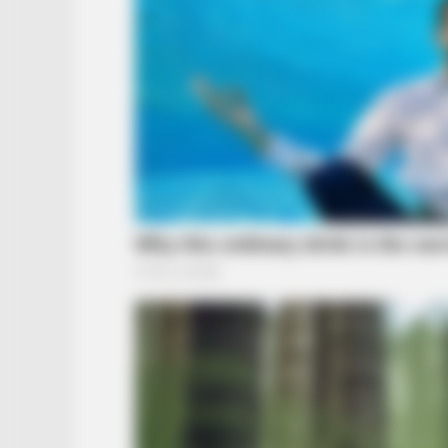
BRAINBERRIES
These 9 Actresses Will Make You
Rethink Good And Evil!
BRAINBERRIES
She Took Her Love For Horses To