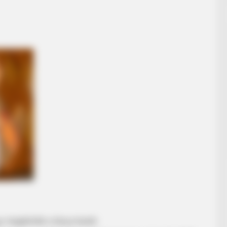
y megkérték a lánya kezét.