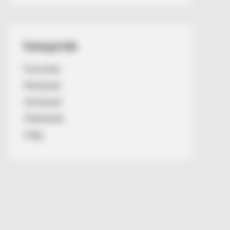
Kategóriák
Friss hírek
Művészek
Természet
Történetek
Világ