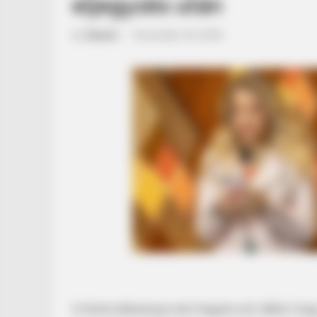
eljegyzés után
by
Szerző
•
November 30, 2025
A tévés édesanyja sem hagyta szó nélkül, hog