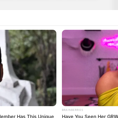
BRAINBERRIES
h Member Has This Unique
Have You Seen Her GRWM