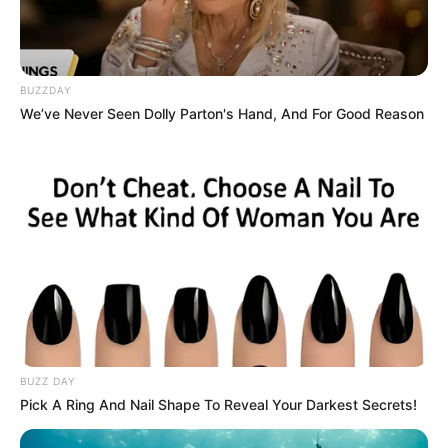
lábát, akkor a térdhajlatban erős fájdalma lesz.
BUZZDAY
We’ve Never Seen Dolly Parton's Hand, And For Good Reason
BUZZ DAY
Pick A Ring And Nail Shape To Reveal Your Darkest Secrets!