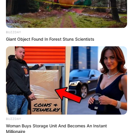
BUZZDAY
Giant Object Found In Forest Stuns Scientists
BUZZDAY
Woman Buys Storage Unit And Becomes An Instant
Millionaire