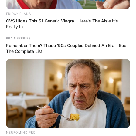
Posted
Friss hírek
FRIDAY PLANS
CVS Hides This $1 Generic Viagra - Here's The Aisle It's
in
Really In.
1 perce érkezett! Meghalt a 9
éves Kinga! Az egész országot
BRAINBERRIES
Remember Them? These '90s Couples Defined An Era—See
megrendítették a halálának
The Complete List
körülményei:
by
Szerző
•
May 8, 2026
NEUROMIND PRO