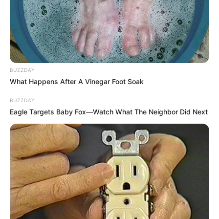
rosszullétnek, amit tulajdonképpen a lábában egy
vérrög okozott.
BUZZDAY
What Happens After A Vinegar Foot Soak
BUZZDAY
Eagle Targets Baby Fox—Watch What The Neighbor Did Next