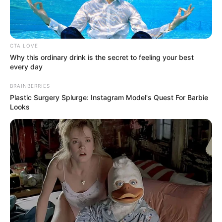
eddigi egyik legkeményebb kritikája
🚨 Rendkívüli fordulat: mégsem Baka András lesz a
köztársasági elnök?
CTA LOVE
Why this ordinary drink is the secret to feeling your best
every day
Kategóriák
BRAINBERRIES
Plastic Surgery Splurge: Instagram Model's Quest For Barbie
Looks
Friss hírek
Művészek
Természet
Történetek
Világ