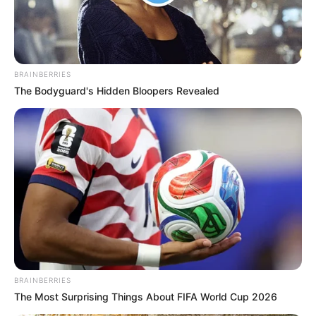
. Amikor kiderült ki volt a maszkos férfi..
BRAINBERRIES
The Bodyguard's Hidden Bloopers Revealed
Bea elsírta magát
BRAINBERRIES
The Most Surprising Things About FIFA World Cup 2026