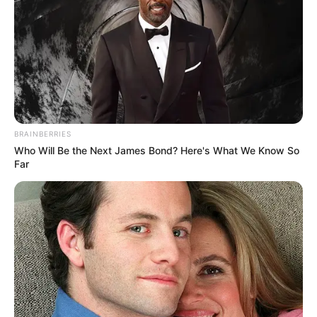
BRAINBERRIES
Who Will Be the Next James Bond? Here's What We Know So
Far
Szerző
More by Szerző