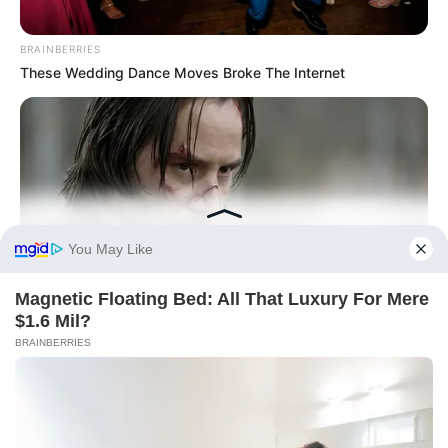
Történetek
Világ
BRAINBERRIES
These Wedding Dance Moves Broke The Internet
Információ
Adatvédelmi irányelvek
Általános Szerződési Feltételek
Rólunk
BRAINBERRIES
Test Page
Hollywood's Inaccurate Portrayal of Reality - Take a Look
Inside!