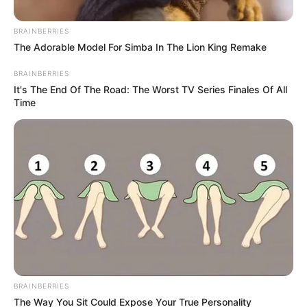
BRAINBERRIES
Posted
Friss hírek
The Adorable Model For Simba In The Lion King Remake
in
BRAINBERRIES
Meg akarták erőszakolni Gáspár
It's The End Of The Road: The Worst TV Series Finales Of All
Beát.. Amikor kiderült ki volt a
Time
maszkos férfi..Bea elsírta magát
by
Szerző
•
November 26, 2025
BRAINBERRIES
The Way You Sit Could Expose Your True Personality