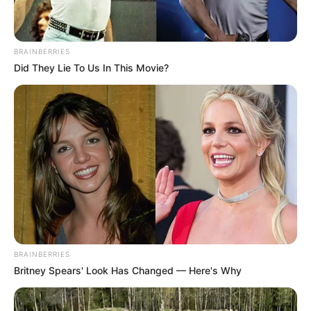
BRAINBERRIES
Did They Lie To Us In This Movie?
BRAINBERRIES
Britney Spears' Look Has Changed — Here's Why