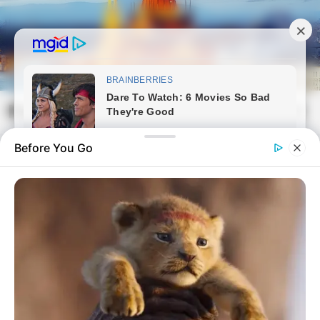
Skip
to
content
Magyarvilag.com
Mai
Open
Men
Search
Before You Go