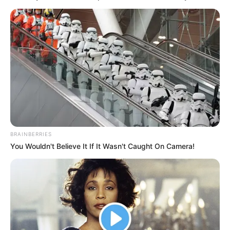
Meg akarták erőszakolni Gáspár Beát.
BRAINBERRIES
You Wouldn't Believe It If It Wasn't Caught On Camera!