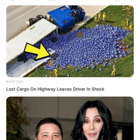
BUZZ DAY
Lost Cargo On Highway Leaves Driver In Shock
Húsvéti tojáskeresés közben csapott le a tragédia
Németországban: egy csecsemő is az áldozatok