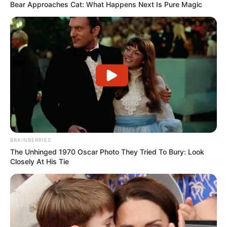
Bear Approaches Cat: What Happens Next Is Pure Magic
A kidőlő fa négy embert temetett maga alá. A
BRAINBERRIES
helyszínen életét vesztette egy 21 éves nő és egy
The Unhinged 1970 Oscar Photo They Tried To Bury: Look
16 éves lány, míg a 21 éves nő 10 hónapos kislánya
Closely At His Tie
később a kórházban halt bele sérüléseibe. Egy 18
éves nőt súlyos állapotban, mentőhelikopterrel
szállítottak kórházba. A tragédia után
pszichológusokat és krízishelyzetek kezelésére