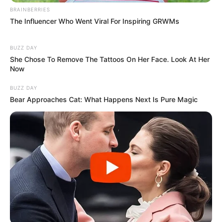
BRAINBERRIES
The Influencer Who Went Viral For Inspiring GRWMs
BUZZ DAY
She Chose To Remove The Tattoos On Her Face. Look At Her
Now
BUZZ DAY
Bear Approaches Cat: What Happens Next Is Pure Magic
Szerző
More by Szerző