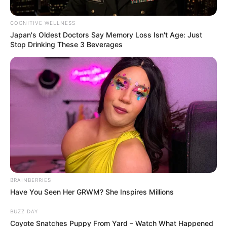
Posted
Friss hírek
COGNITIVE WELLNESS
Japan's Oldest Doctors Say Memory Loss Isn't Age: Just
in
Stop Drinking These 3 Beverages
Húsvéti tojáskeresés közben
csapott le a tragédia: egy kidőlő
fa három ember életét követelte,
egy 16 éves lány, egy 21 éves nő
és annak mindössze 10 hónapos
kislánya is meghalt. 👇𝐂𝐢𝐤𝐤 𝐚
𝐡𝐨𝐳𝐳𝐚́𝐬𝐳𝐨́𝐥𝐚́𝐬𝐨𝐤𝐧𝐚́𝐥!
by
Szerző
•
April 7, 2026
BRAINBERRIES
Have You Seen Her GRWM? She Inspires Millions
BUZZ DAY
Coyote Snatches Puppy From Yard – Watch What Happened