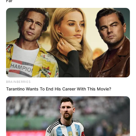
Far
BRAINBERRIES
Tarantino Wants To End His Career With This Movie?