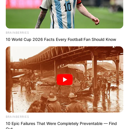
BRAINBERRIES
10 World Cup 2026 Facts Every Football Fan Should Know
BRAINBERRIES
10 Epic Failures That Were Completely Preventable — Find
Out