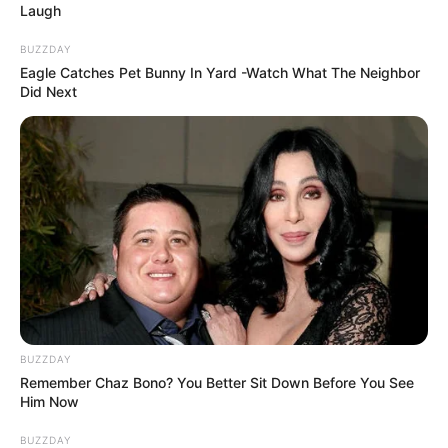
Laugh
soha nem tértek vissza.
BUZZDAY
Eagle Catches Pet Bunny In Yard -Watch What The Neighbor
Hat éven át családjaik kínzó bizonytalanságban
Did Next
éltek, azt gondolva, hogy szeretteik meghaltak, és a
természet teljesen eltüntette őket a föld színéről,
mígnem egy nap pontosan azon a helyen, ahol
eltűntek, előkerült egy elásott eszköz.
BUZZDAY
Remember Chaz Bono? You Better Sit Down Before You See
Him Now
BUZZDAY