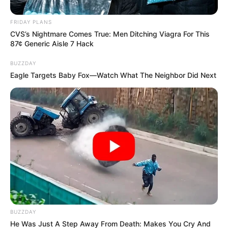
FRIDAY PLANS
CVS’s Nightmare Comes True: Men Ditching Viagra For This
87¢ Generic Aisle 7 Hack
BUZZDAY
Eagle Targets Baby Fox—Watch What The Neighbor Did Next
Ethan Cole, Maya Lynn, Daniel Brooks és Claire
Donovan elhagyták a jelzett ösvényt, hogy még
BUZZDAY
He Was Just A Step Away From Death: Makes You Cry And
mélyebbre merészkedjenek a Lamar-völgybe, és