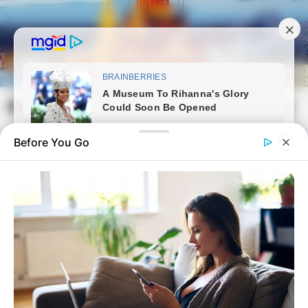
Skip
to
content
Magyarvilag.com
Mai
Open
Men
Search
Before You Go