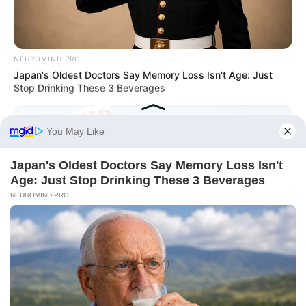
NEUROMIND PRO
Japan's Oldest Doctors Say Memory Loss Isn't Age: Just
Stop Drinking These 3 Beverages
FRIDAY PLANS
CVS’s Nightmare Comes True: Men Ditching Viagra For This
87¢ Generic Aisle 7 Hack