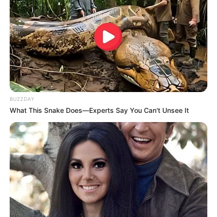
BUZZDAY
What This Snake Does—Experts Say You Can't Unsee It