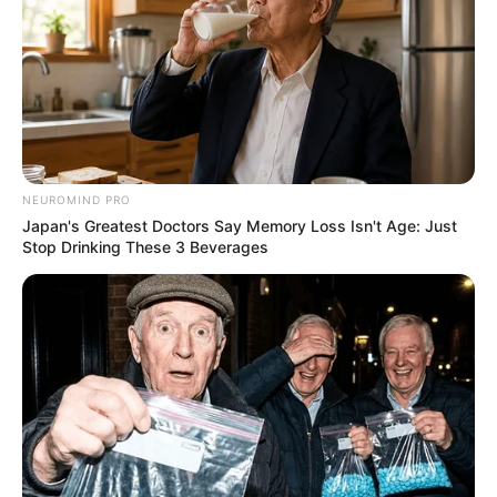
NEUROMIND PRO
Japan's Greatest Doctors Say Memory Loss Isn't Age: Just
Stop Drinking These 3 Beverages
2018 júliusában négy fiatal nyomtalanul eltűnt a
Yellowstone Nemzeti Park távoli vidékén.