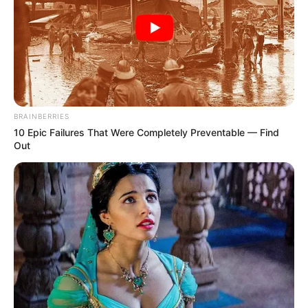
az esetet.
A személy eltűnése miatti ügy megnyitását
követően azonnal nagyszabású kereső- és
mentőakció indult a Yellowstone Nemzeti Park
Lamar-völgyi területén, amelyet a parkőrök, a
BRAINBERRIES
hivatásos keresőcsapatok és a helyi támogató
10 Epic Failures That Were Completely Preventable — Find
egységek közösen koordináltak.
Out
A kezdeti szakaszban a keresési területet az előre
rögzített útvonal alapján határozták meg, beleértve
a követni kívánt fő ösvényt és a rögzített éjszakai
megállóhelyeket is, ahonnan a földi csapatokat
kisebb csoportokra osztották, hogy
szisztematikusan átfésüljék az egyes szakaszokat,
miközben a kutyás egységeket a családok által