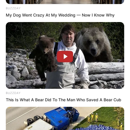
BUZZDAY
My Dog Went Crazy At My Wedding — Now I Know Why
BUZZDAY
This Is What A Bear Did To The Man Who Saved A Bear Cub