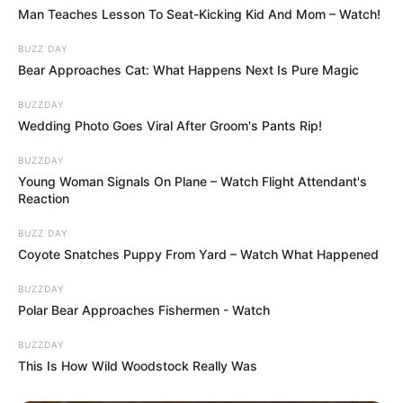
Man Teaches Lesson To Seat-Kicking Kid And Mom – Watch!
BUZZ DAY
Bear Approaches Cat: What Happens Next Is Pure Magic
BUZZDAY
Wedding Photo Goes Viral After Groom's Pants Rip!
BUZZDAY
Benne a négy eltűnt személy új fényképei voltak.
Young Woman Signals On Plane – Watch Flight Attendant's
Reaction
Még életben voltak, lesoványodva, egy
BUZZ DAY
azonosítatlan, zárt térben tartva őket.
Coyote Snatches Puppy From Yard – Watch What Happened
BUZZDAY
De minden fotón szándékosan kitakarták az
Polar Bear Approaches Fishermen - Watch
arcukat.
BUZZDAY
This Is How Wild Woodstock Really Was
Az a terület, ahol az arcuknak kellett volna lennie,