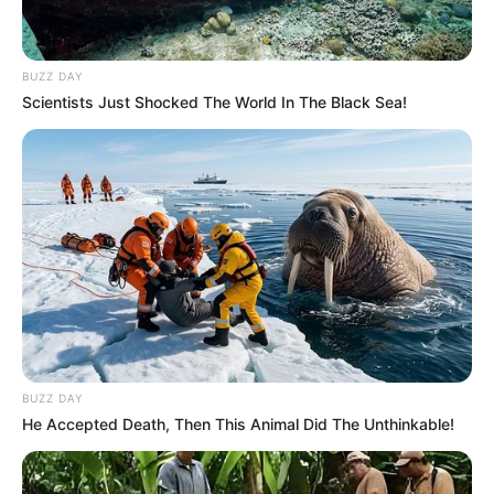
BUZZ DAY
Scientists Just Shocked The World In The Black Sea!
BUZZ DAY
He Accepted Death, Then This Animal Did The Unthinkable!