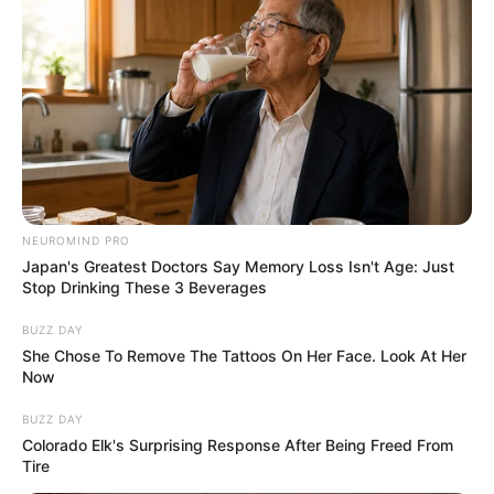
NEUROMIND PRO
Donald Trump nyíltan Orbán Viktor mellé állt:
Japan's Greatest Doctors Say Memory Loss Isn't Age: Just
Stop Drinking These 3 Beverages
„Remélem, hogy nagy fölénnyel nyer”
BUZZ DAY
She Chose To Remove The Tattoos On Her Face. Look At Her
Now
BUZZ DAY
Colorado Elk's Surprising Response After Being Freed From
Tire