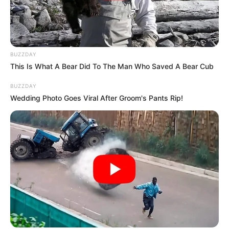
tartogatnak.
Az amerikai elnök egy videóüzenetben üzent,
amelyet a magyar miniszterelnök közösségi oldalán
BUZZDAY
tettek közzé, és amelyben rendkívül határozott
This Is What A Bear Did To The Man Who Saved A Bear Cub
szavakkal fogalmazta meg álláspontját. A
BUZZDAY
felvételen Trump egyértelműen kijelentette: „Teljes
Wedding Photo Goes Viral After Groom's Pants Rip!
és teljes mértékben támogatom”.