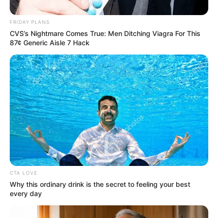
FRIDAY PLANS
Posted
Friss hírek
CVS’s Nightmare Comes True: Men Ditching Viagra For This
87¢ Generic Aisle 7 Hack
in
Donald Trump üzent Orbán
Viktornak: ezt mondta!
by
Szerző
•
March 27, 2026
CTA LOVE
Why this ordinary drink is the secret to feeling your best
every day