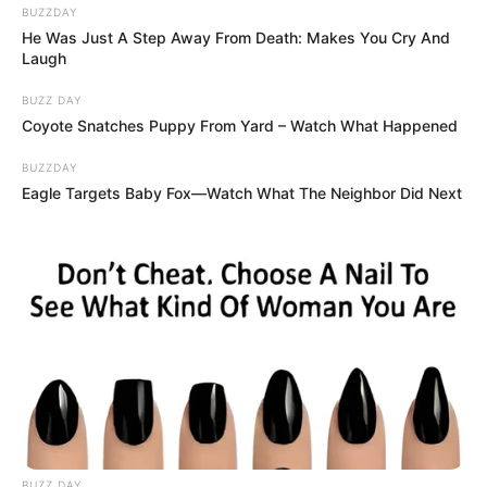
BUZZDAY
He Was Just A Step Away From Death: Makes You Cry And
Laugh
BUZZ DAY
Coyote Snatches Puppy From Yard – Watch What Happened
BUZZDAY
Eagle Targets Baby Fox—Watch What The Neighbor Did Next
Trump szerint Orbán erős vezető
A támogatás indoklásában Donald Trump Orbán
Viktor politikai irányvonalát és vezetői karakterét
emelte ki, méghozzá kifejezetten elismerő
hangnemben. „A miniszterelnök egy erős vezető
volt, aki megmutatta az egész világnak, mire lehet
képes az ember, ha megvédi a határait, a kultúráját,
az örökségét, a szuverenitását és az értékeit.
BUZZ DAY