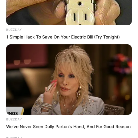
BUZZDAY
1 Simple Hack To Save On Your Electric Bill (Try Tonight)
BUZZDAY
We’ve Never Seen Dolly Parton's Hand, And For Good Reason