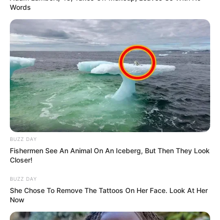
Words
BUZZ DAY
Fishermen See An Animal On An Iceberg, But Then They Look
Closer!
BUZZ DAY
She Chose To Remove The Tattoos On Her Face. Look At Her
Now