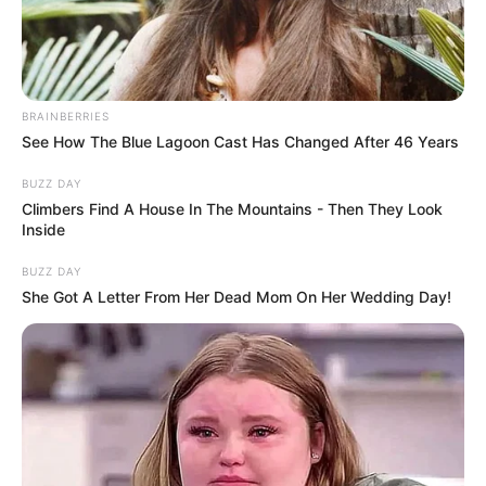
Posted
Friss hírek
in
BRAINBERRIES
Dani halt meg a 70 milliós
See How The Blue Lagoon Cast Has Changed After 46 Years
merciben, amikor ütközött egy
BUZZ DAY
nagymamával, és kisunokájával
Climbers Find A House In The Mountains - Then They Look
tegnap… Most közölte a kórház a
Inside
szomorú hírt: Sajnos elhunyt, a..
BUZZ DAY
She Got A Letter From Her Dead Mom On Her Wedding Day!
– RÉSZLETEK:
by
Szerző
•
November 24, 2025