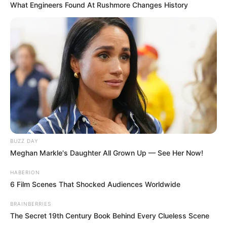
Művészek
What Engineers Found At Rushmore Changes History
Természet
Történetek
Világ
Információ
BUZZ DAY
Meghan Markle's Daughter All Grown Up — See Her Now!
Adatvédelmi irányelvek
HABERION
Általános Szerződési Feltételek
6 Film Scenes That Shocked Audiences Worldwide
Rólunk
BRAINBERRIES
Test Page
The Secret 19th Century Book Behind Every Clueless Scene