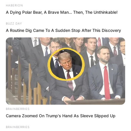
HABERION
A Dying Polar Bear, A Brave Man… Then, The Unthinkable!
BUZZ DAY
A Routine Dig Came To A Sudden Stop After This Discovery
Az 58-as főút Szalántáról Pécs felé vezető részén
történt balesetben három személyautó
karambolozott. A Baranya Vármegyei
BRAINBERRIES
Katasztrófavédelem szombat esti beszámolója
Camera Zoomed On Trump's Hand As Sleeve Slipped Up
szerint a 30-as éveiben járó korábbi harcművész
BRAINBERRIES