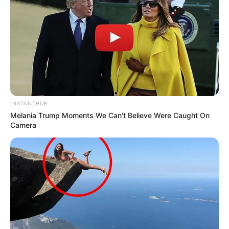
INSTANTHUB
Melania Trump Moments We Can't Believe Were Caught On
Camera
„Bajnok, amikor találkoztunk, mindig azt mondtam
neked, hogy ha újraszületnék, Stétz Dani szeretnék
lenni. Nincsenek szavak csak a döbbenetes
tragédia, amit nem akar elhinni senki..” – írta Stétz
egyik ismerőse a Facebookon. A balesetben egy
idős nőt súlyos-életveszélyes sérülésekkel, egy
gyermeket pedig súlyos sérülésekkel szállítottak