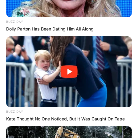
BUZZ DAY
Dolly Parton Has Been Dating Him All Along
BUZZ DAY
Kate Thought No One Noticed, But It Was Caught On Tape