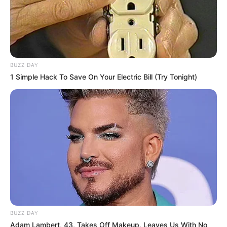
BUZZ DAY
1 Simple Hack To Save On Your Electric Bill (Try Tonight)
BUZZ DAY
Adam Lambert, 43, Takes Off Makeup, Leaves Us With No