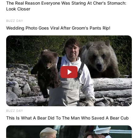
előzni próbálta az előtte haladó járművet, amikor
The Real Reason Everyone Was Staring At Cher's Stomach:
az balra kanyarodott.
Look Closer
BUZZ DAY
Az így elkerülhetetlen ütközést követően Stétz
Wedding Photo Goes Viral After Groom's Pants Rip!
autója nagy sebességgel lesodródott az útról és
többször megpördült, majd pedig egy fának
csapódott. A felismerhetetlenségig összetört
roncsból a helyszínre érkező tűzoltók szabadították
ki az utasokat, azonban a mentősök nem tudtak
segíteni rajtuk.
BUZZ DAY
This Is What A Bear Did To The Man Who Saved A Bear Cub