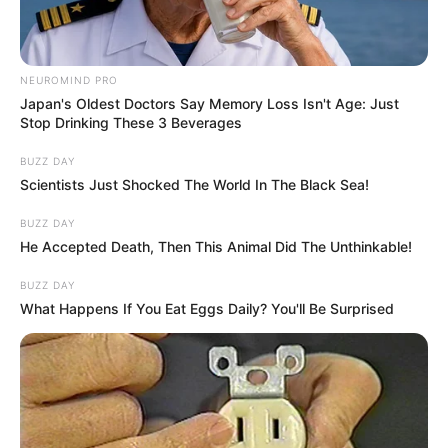
NEUROMIND PRO
Japan's Oldest Doctors Say Memory Loss Isn't Age: Just
Stop Drinking These 3 Beverages
BUZZ DAY
Scientists Just Shocked The World In The Black Sea!
BUZZ DAY
He Accepted Death, Then This Animal Did The Unthinkable!
BUZZ DAY
What Happens If You Eat Eggs Daily? You'll Be Surprised