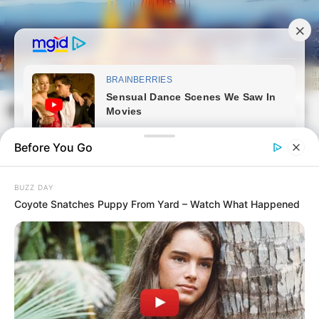
Skip
to
content
Magyarvilag.com
Mai
Open
Men
Search
Before You Go
BUZZ DAY
Coyote Snatches Puppy From Yard – Watch What Happened