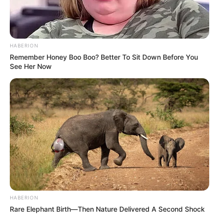
HABERION
Remember Honey Boo Boo? Better To Sit Down Before You
See Her Now
Gyászolnak a testépítők és ketrecharcosok:
szombaton Szalántánál végzetes balesetet
szenvedett Stétz Dániel. A szerencsétlenségben
egy mellette ülő nőutasa is életét vesztette, míg a
balesetben szintén érintett, másik kocsiban ülő két
személyt súlyos sérülésekkel szállítottak kórházba.
HABERION
Rare Elephant Birth—Then Nature Delivered A Second Shock