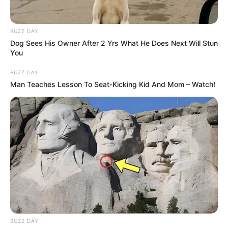
💰 Orbán Viktor nem kapja meg a 38,8 millió forintos
BUZZ DAY
végkielégítését – fontos részletek derültek ki
Dog Sees His Owner After 2 Yrs What He Does Next Will Stun
🚨 Már lefoglalási paranccsal érkeztek: újra
You
megjelentek a nyomozók a Fidesznél!
BUZZ DAY
⚠️ Veszélyre figyelmeztet Tarjányi Péter: már nincs
Man Teaches Lesson To Seat-Kicking Kid And Mom – Watch!
idő várni!
🚨 Magyar Péter azonnal eltávolította Nagy Mártont –
komoly változás jöhet
✨ Fordulat: Magyar Péter hirtelen jó hírt jelentett be!
Kategóriák
Friss hírek
BUZZ DAY