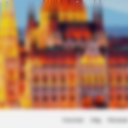
Friss hírek
Világ
Művésze