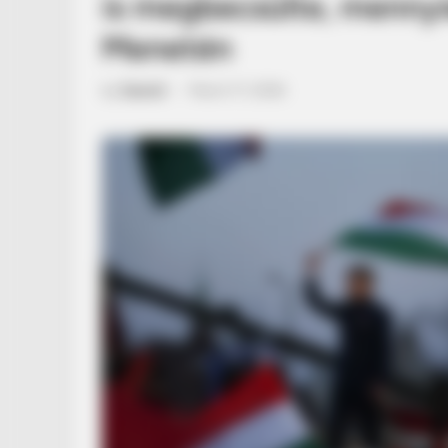
is megbecsülte, menny
Menetén
by
Szerző
•
March 17, 2026