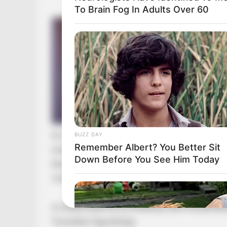
To Brain Fog In Adults Over 60
Az 1848-49-es forradalom és szabadságharc 17
BUZZ DAY
Remember Albert? You Better Sit
rendezvény mobilcella-adatokon alapuló előze
Down Before You See Him Today
téren, az Alkotmány utcában és a környező utc
volt azonosítható.
A Hősök terén és az Andrássy úton hozzávető
Turisztikai Ügynökség.