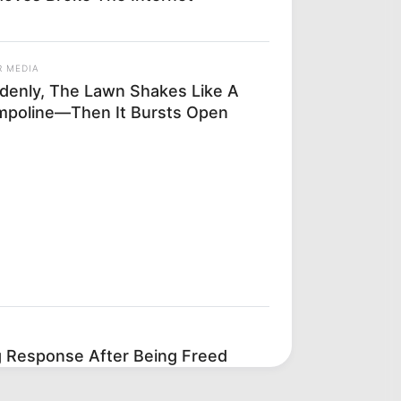
R MEDIA
denly, The Lawn Shakes Like A
mpoline—Then It Bursts Open
ng Response After Being Freed