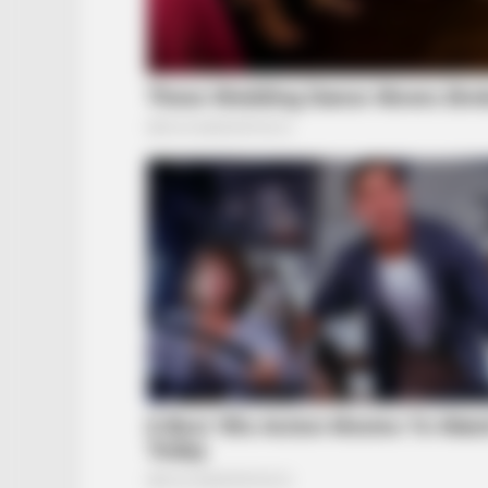
HABERION
Video Of Giant Anaconda Is Going
Viral All Over The World. Watch
BUZZ DAY