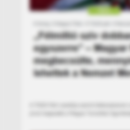
A TISZA Párt vezetője szerint többszázezren 
jóval magasabb a Magyar Turisztikai Ügynöksé