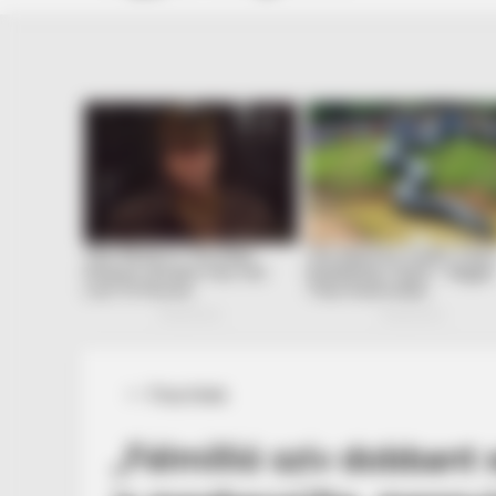
Posted
Friss hírek
in
„Félmillió szív dobbant