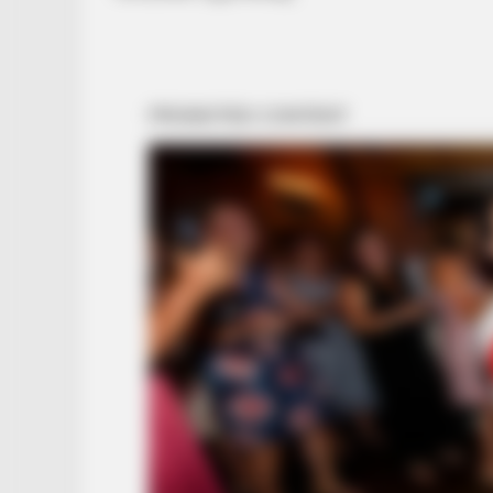
BUZZ DAY
The Equine Woman You've Never 