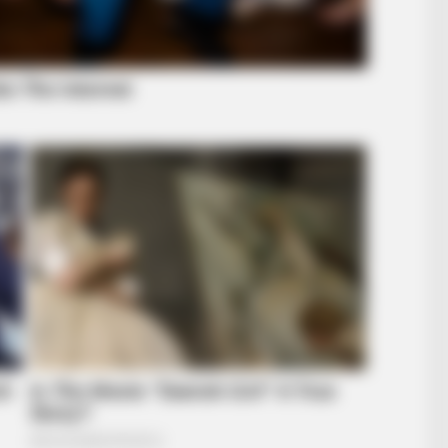
RADAR MEDIA
BUZZ 
This Cat Video Is So Funny, People
Kat
Can't Stop Laughing
Pri
BUZZ DAY