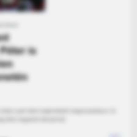
voltak a párt által meghirdetett megmozduláson. Ez
g által megadott létszámnál.