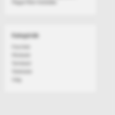
Magyar Péter fizetésébe
Kategóriák
Friss hírek
Művészek
Természet
Történetek
Világ