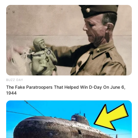
A hangulat meglepően nyugodt és derűs. Az
emberek mosolyognak egymásra, sokan
beszélgetnek, családok, barátok állnak együtt a
tömegben. Érezhető egy különleges közösségi
érzés: mintha mindenki ugyanazt a reményt és
várakozást hozta volna magával. A tömegben
többen közösen énekelnek, és az ének hangja
BUZZ DAY
hullámként terjed végig az emberek között.
The Fake Paratroopers That Helped Win D-Day On June 6,
1944
A dallamokat sokan együtt viszik tovább, így a tér
időről időre egyetlen nagy közös hanggá válik. A
jelenlévők arcán nyugalom és öröm látszik.
Az emberek nem sietnek, inkább megállnak,