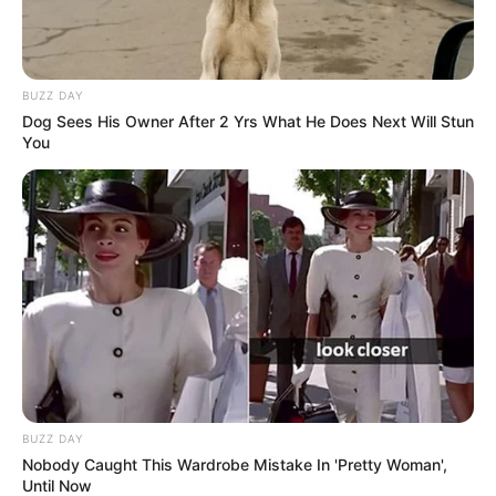
BUZZ DAY
Dog Sees His Owner After 2 Yrs What He Does Next Will Stun
You
BUZZ DAY
Nobody Caught This Wardrobe Mistake In 'Pretty Woman',
Until Now