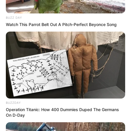
BUZZ DAY
Watch This Parrot Belt Out A Pitch-Perfect Beyonce Song
BUZZDAY
Operation Titanic: How 400 Dummies Duped The Germans
On D-Day