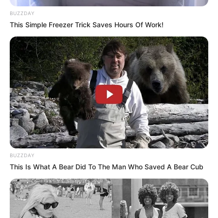
BUZZDAY
This Simple Freezer Trick Saves Hours Of Work!
BUZZDAY
This Is What A Bear Did To The Man Who Saved A Bear Cub