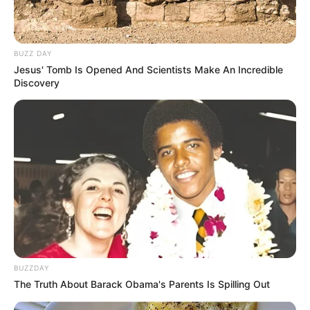
BUZZ DAY
Jesus' Tomb Is Opened And Scientists Make An Incredible
Discovery
BUZZDAY
The Truth About Barack Obama's Parents Is Spilling Out