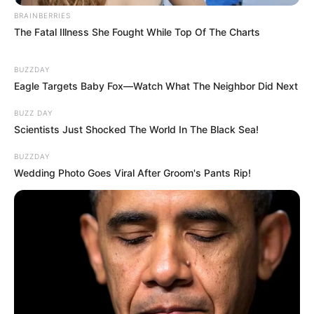
elnémították képviselőjüket a parlamentben
BRAINBERRIES
The Fatal Illness She Fought While Top Of The Charts
💰 Mi történt? Belenyúl a parlament Magyar Péter
fizetésébe
BUZZDAY
Eagle Targets Baby Fox—Watch What The Neighbor Did Next
BUZZ DAY
Kategóriák
Scientists Just Shocked The World In The Black Sea!
BUZZDAY
Friss hírek
Wedding Photo Goes Viral After Groom's Pants Rip!
Művészek
Természet
Történetek
Világ