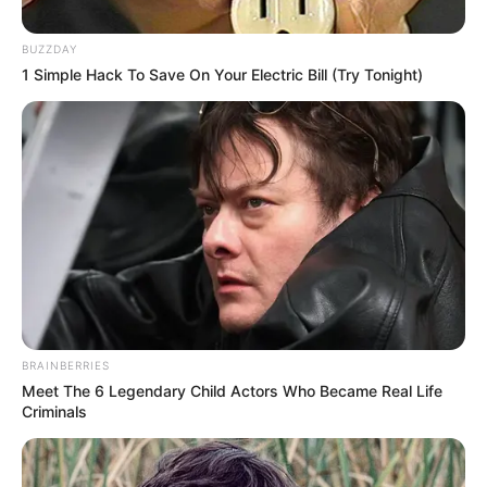
BUZZDAY
Posted
Friss hírek
1 Simple Hack To Save On Your Electric Bill (Try Tonight)
in
Brutális a tömeg Magyar Péter
rendezvényén! Megtörténik a
felfoghatatlan:
by
Szerző
•
March 17, 2026
BRAINBERRIES
Meet The 6 Legendary Child Actors Who Became Real Life
Criminals