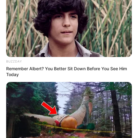
BUZZDAY
Remember Albert? You Better Sit Down Before You See Him
Today
Úgy hömpölyög a tömeg Magyar Péter
rendezvényén, hogy meg sem lehet számlálni őket.
Most zajlik az esemény, és a helyszínen szinte
hömpölyög a tömeg. Emberek ezrei érkeznek