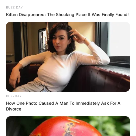
BUZZ DAY
Kitten Disappeared: The Shocking Place It Was Finally Found!
Szerző
More by Szerző
BUZZDAY
How One Photo Caused A Man To Immediately Ask For A
Divorce
Post
Previous
Nex
Previous Article
Next Article