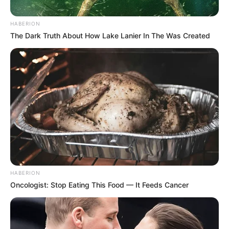
HABERION
The Dark Truth About How Lake Lanier In The Was Created
HABERION
Oncologist: Stop Eating This Food — It Feeds Cancer