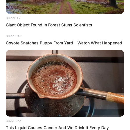
folyamatosan, a tér és a környező utcák is
megtelnek. A jelenlévők számát szinte lehetetlen
BUZZDAY
megszámolni, mert a tömeg folyamatosan áramlik,
Giant Object Found In Forest Stuns Scientists
mint egy élő folyam.
BUZZ DAY
Coyote Snatches Puppy From Yard – Watch What Happened
BUZZ DAY
This Liquid Causes Cancer And We Drink It Every Day