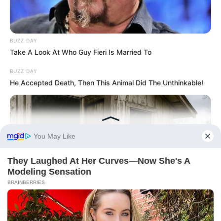
Természet
Történetek
Világ
BUZZ DAY
Take A Look At Who Guy Fieri Is Married To
BUZZ DAY
He Accepted Death, Then This Animal Did The Unthinkable!
Információ
Adatvédelmi irányelvek
Általános Szerződési Feltételek
Rólunk
Test Page
GOOD TO KNOW THIS