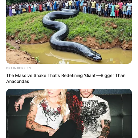
tagságomról. A lemondás mögött nem szakmai
okok állnak.
BRAINBERRIES
The Massive Snake That's Redefining 'Giant'—Bigger Than
Anacondas