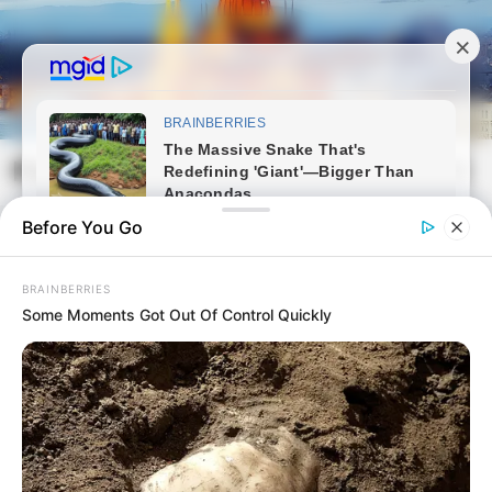
Skip
to
content
Magyarvilag.com
Mai
Open
Men
Search
Before You Go
BRAINBERRIES
Some Moments Got Out Of Control Quickly