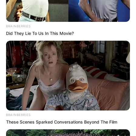
BRAINBERRIES
Did They Lie To Us In This Movie?
Varga Judit volt férje, Magyar Péter ugyanis
borította a bilit. Ezt írja lemondását bejelentő
bejegyzésében: “A mai napon benyújtom a
lemondásomat mindkét állami társaságban
betöltött pozíciómról.
BRAINBERRIES
These Scenes Sparked Conversations Beyond The Film
Szintén lemondok a részben állami tulajdonú MBH
Bank Nyrt-ben viselt felügyelőbizottsági