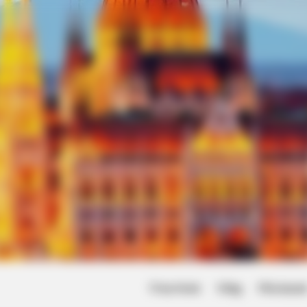
Friss hírek
Világ
Művésze