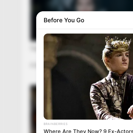
Before You Go
Ügyvédjén keresztül üzent Lagzi Lajcsi a köz
A bevonulásától a betegszobán tölti a napjait.
BRAINBERRIES
Where Are They Now? 9 Ex-Actor