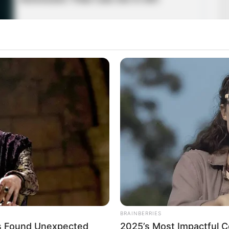
önségének.
BRAINBERRIES
s Found Unexpected
2025’s Most Impactful Ce