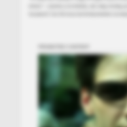
értem” – üzente a trombitás, aki még mindig az
kiszabott 3 és fél éves börtönbüntetést ne kellj
BRAINBERRIES
These Wedding Dance Moves Brok
BRAINBERRIES
Clothes And Shoes Are The Real
Challenges For This Family!