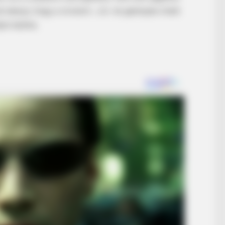
t akarja, hogy a rá áram-, víz- és gázlopás miatt
en leülnie.
BRAINBERRIES
e The Internet
Mystery Solved: Here's 
Shows
BRAINBERRIES
Remember Them? These '90s
Couples Defined An Era—See The
Complete List