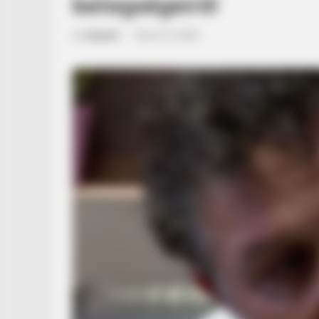
betegségeiről
by
Szerző
•
March 5, 2026