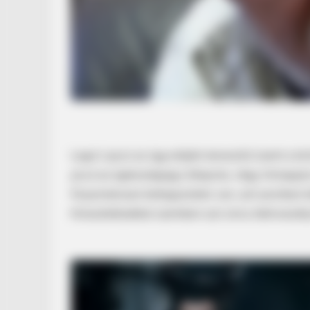
Lagzi Lajcsi az ügyvédjén keresztül üzent a b
javul az egészségügyi állapota, négy hónappal
folyamatosan betegszobán van, azt azonban ké
híresztelésekkel szemben szó sincs életveszély