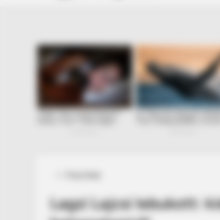
Posted
Friss hírek
in
Lagzi Lajcsi lebukott: k