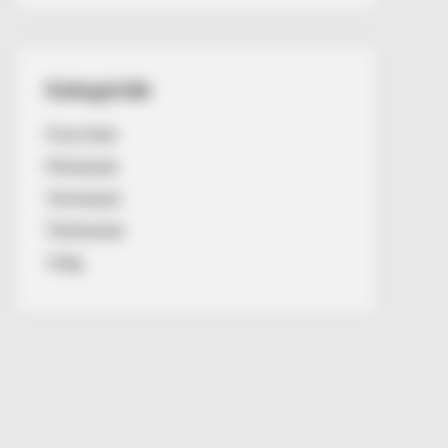
Kategóriák
Friss hírek
Művészek
Természet
Történetek
Világ