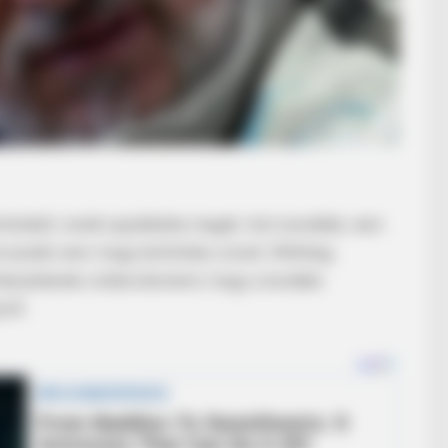
örtönből, ismét sajnáltatta magát. Azt mondták, nem
 azután sem, hogy börtönbe vonult. Állítólag
nytelenek voltak elismerni, hogy a korábbi
ről.