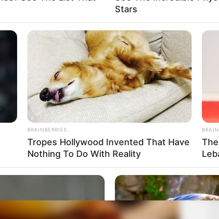
Stars
ze is ért a szájuk Babettel.
BRAINBERRIES
BRAIN
Tropes Hollywood Invented That Have
The
Nothing To Do With Reality
Leb