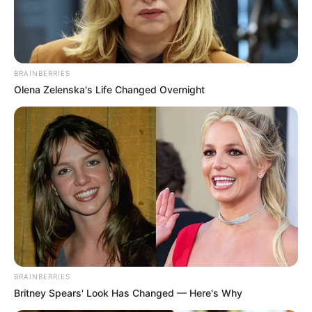
BRAINBERRIES
Olena Zelenska's Life Changed Overnight
a Demján Sándor-programot, amely a kis- és
középvállalkozásokat támogatja,
illetve hogy a dolgozó fiataloknak munkáshitelt
nyújtanak.
BRAINBERRIES
Britney Spears' Look Has Changed — Here's Why