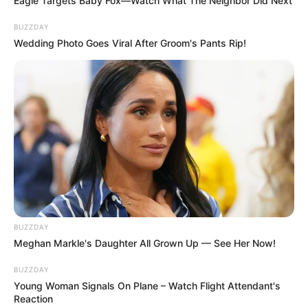
Eagle Targets Baby Fox—Watch What The Neighbor Did Next
BUZZDAY
Wedding Photo Goes Viral After Groom's Pants Rip!
BUZZDAY
Meghan Markle's Daughter All Grown Up — See Her Now!
BUZZDAY
Young Woman Signals On Plane – Watch Flight Attendant's
Reaction