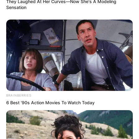
They Laughed At Her Curves—Now She's A Modeling
Sensation
BRAINBERRIES
6 Best '90s Action Movies To Watch Today