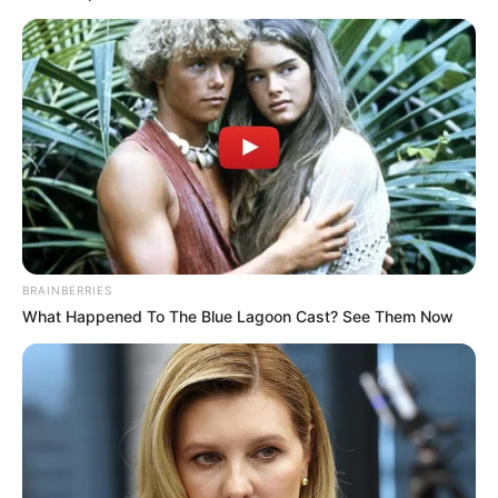
2026 itt a repülőrajt. Nem ígérgetünk, hanem
dolgozunk és teljesítünk – mondta Facebook-
videójában Orbán Viktor. A miniszterelnök
említette
BRAINBERRIES
What Happened To The Blue Lagoon Cast? See Them Now