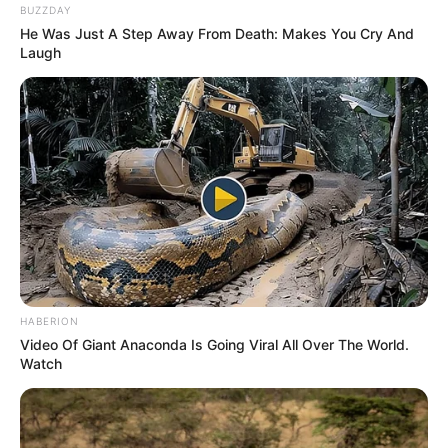
BUZZDAY
He Was Just A Step Away From Death: Makes You Cry And
Laugh
Szerző
More by Szerző
HABERION
Video Of Giant Anaconda Is Going Viral All Over The World.
Watch