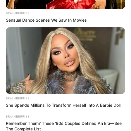
BRAINBERRIES
Posted
Friss hírek
Sensual Dance Scenes We Saw In Movies
in
Orbán jó hírt hozott: 800 ezer
családnál komoly pénz áll a
házhoz idén év elején
by
Szerző
•
March 4, 2026
BRAINBERRIES
She Spends Millions To Transform Herself Into A Barbie Doll!
BRAINBERRIES
Remember Them? These '90s Couples Defined An Era—See
The Complete List