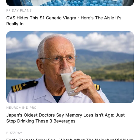
FRIDAY PLANS
CVS Hides This $1 Generic Viagra - Here's The Aisle It's
Really In.
NEUROMIND PRO
Japan's Oldest Doctors Say Memory Loss Isn't Age: Just
Stop Drinking These 3 Beverages
BUZZDAY