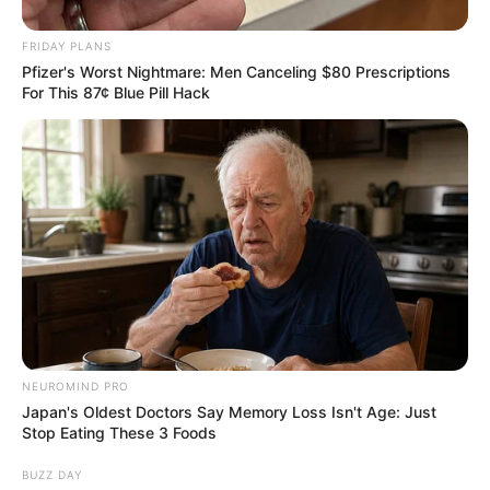
💰 Orbán Viktor nem kapja meg a 38,8 millió forintos
FRIDAY PLANS
végkielégítését – fontos részletek derültek ki
Pfizer's Worst Nightmare: Men Canceling $80 Prescriptions
For This 87¢ Blue Pill Hack
🚨 Már lefoglalási paranccsal érkeztek: újra
megjelentek a nyomozók a Fidesznél!
Kategóriák
Friss hírek
Művészek
Természet
NEUROMIND PRO
Történetek
Japan's Oldest Doctors Say Memory Loss Isn't Age: Just
Világ
Stop Eating These 3 Foods
BUZZ DAY