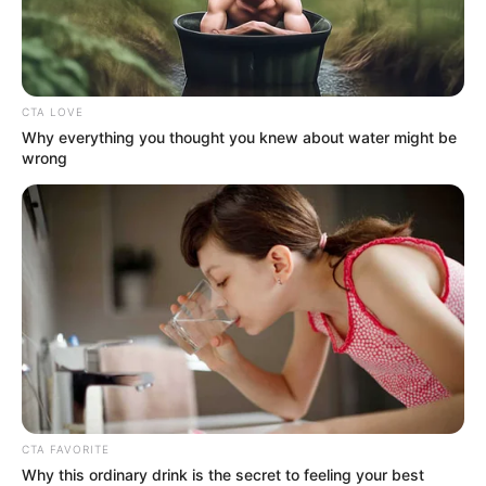
azért is jó, mert így nem a külföldi befektetőket
hizlalják, hanem a magyar családoknak fizetnek
kamatot, amit aztán arra költhetnek, amire csak
akarnak. – Így kezdődik egy fantasztikus év – zárta
CTA LOVE
mondandóját Orbán Viktor.
Why everything you thought you knew about water might be
wrong
CTA FAVORITE
Why this ordinary drink is the secret to feeling your best