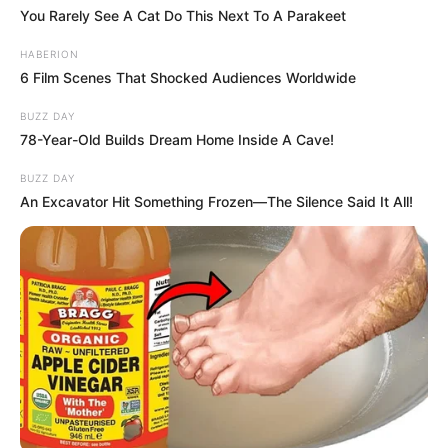
You Rarely See A Cat Do This Next To A Parakeet
idő várni!
🚨 Magyar Péter azonnal eltávolította Nagy Mártont –
HABERION
komoly változás jöhet
6 Film Scenes That Shocked Audiences Worldwide
✨ Fordulat: Magyar Péter hirtelen jó hírt jelentett be!
BUZZ DAY
🚨 Kezdeményezték Pócs János mentelmi jogának
78-Year-Old Builds Dream Home Inside A Cave!
felfüggesztését – komoly ügy került elő
BUZZ DAY
🔎 Tarjányi Péter olyat vett észre Orbán Viktor
An Excavator Hit Something Frozen—The Silence Said It All!
tusványosi beszédében, amelyet más nem
Kategóriák
Friss hírek
Művészek
Természet