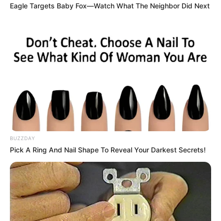
Eagle Targets Baby Fox—Watch What The Neighbor Did Next
Mély megrendüléssel búcsúzik Fényeslitke
közössége Bodnár István Zoltántól, a település első
pop–rock zenekarának, a Panoráma együttesnek
BUZZDAY
alapító frontemberétől.
Pick A Ring And Nail Shape To Reveal Your Darkest Secrets!