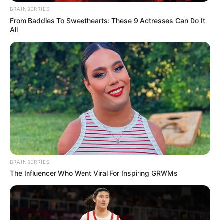
BRAINBERRIES
From Baddies To Sweethearts: These 9 Actresses Can Do It
All
BRAINBERRIES
The Influencer Who Went Viral For Inspiring GRWMs