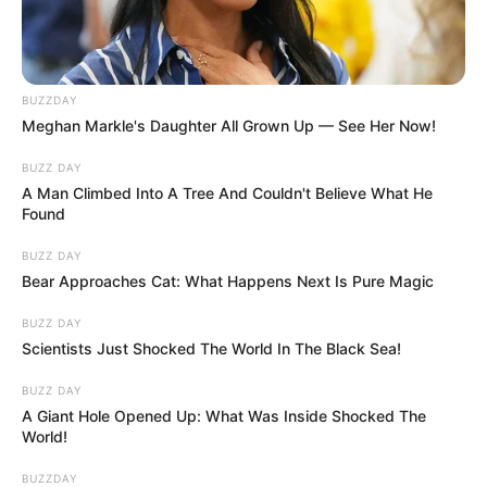
BUZZDAY
Meghan Markle's Daughter All Grown Up — See Her Now!
BUZZ DAY
A Man Climbed Into A Tree And Couldn't Believe What He
Found
BUZZ DAY
Bear Approaches Cat: What Happens Next Is Pure Magic
BUZZ DAY
Scientists Just Shocked The World In The Black Sea!
BUZZ DAY
A Giant Hole Opened Up: What Was Inside Shocked The
World!
BUZZDAY