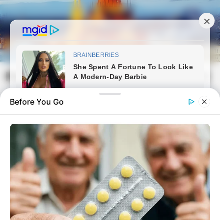
Skip
to
content
Magyarvilag.com
Mai
Open
Men
Search
Before You Go