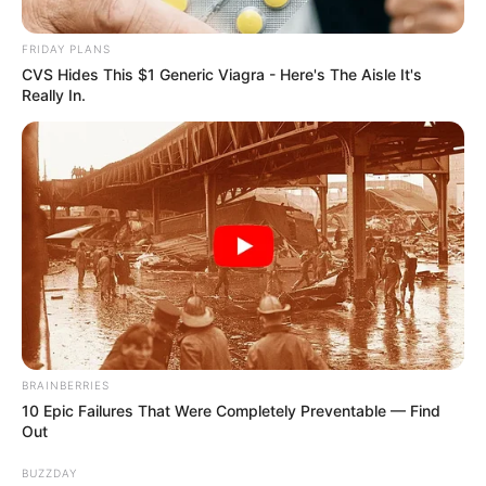
Posted
Friss hírek
FRIDAY PLANS
CVS Hides This $1 Generic Viagra - Here's The Aisle It's
in
Really In.
Ejszaka örökre lehunyta szemét…
Gyászba borult az egész
MAGYARORSZÁG!hatalmas név
távozott közülünk!
by
Szerző
•
November 23, 2025
BRAINBERRIES
10 Epic Failures That Were Completely Preventable — Find
Out
BUZZDAY