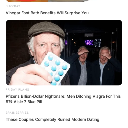
Történetek
BUZZDAY
Vinegar Foot Bath Benefits Will Surprise You
Világ
Információ
Adatvédelmi irányelvek
Általános Szerződési Feltételek
FRIDAY PLANS
Rólunk
Pfizer's Billion-Dollar Nightmare: Men Ditching Viagra For This
87¢ Aisle 7 Blue Pill
Test Page
BRAINBERRIES
These Couples Completely Ruined Modern Dating