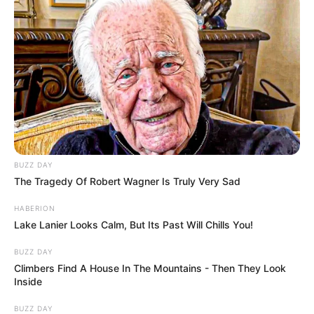
Post
Previous
Nex
Previous Article
Next Article
article:
artic
Borzalmas hír jött ma
Látványos
navigation
estére– Elhunyt a
lendületvesztésben a
csodálatos magyar
Tisza Párt: Magyar
BUZZ DAY
színésznő
Péter alig kezdte el a
The Tragedy Of Robert Wagner Is Truly Very Sad
beszédét, máris apadni
kezdett a követőtábora
HABERION
Lake Lanier Looks Calm, But Its Past Will Chills You!
BUZZ DAY
Climbers Find A House In The Mountains - Then They Look
Legutóbbi cikkek
Inside
BUZZ DAY
⚠️ Veszélyre figyelmeztet Tarjányi Péter: már nincs