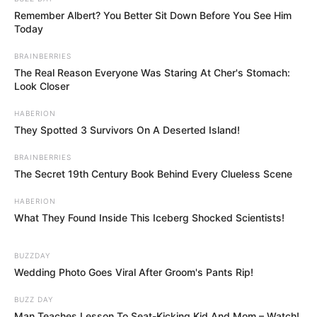
Remember Albert? You Better Sit Down Before You See Him
Today
BRAINBERRIES
The Real Reason Everyone Was Staring At Cher's Stomach:
Look Closer
HABERION
They Spotted 3 Survivors On A Deserted Island!
BRAINBERRIES
The Secret 19th Century Book Behind Every Clueless Scene
HABERION
What They Found Inside This Iceberg Shocked Scientists!
BUZZDAY
Wedding Photo Goes Viral After Groom's Pants Rip!
BUZZ DAY
Man Teaches Lesson To Seat-Kicking Kid And Mom – Watch!