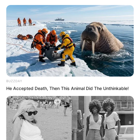
A közkedvelt zenész hosszú, 17 évig tartó
küzdelmet vívott a súlyos betegséggel, családja
szerető támogatásával. Felesége, gyermekei és
unokái mindvégig mellette álltak – ez a szeretet és
összetartás adott neki erőt a legnehezebb időkben
is.
BUZZDAY
He Accepted Death, Then This Animal Did The Unthinkable!