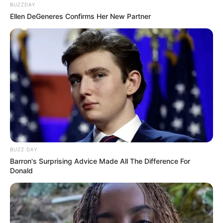
BUZZDAY
tiszteletüket tegyék előtte.
Ellen DeGeneres Confirms Her New Partner
A közösségi oldalon több százan idézték fel a
Panoráma együttes fénykorát, a ’70-es évek
bulijait, és azokat az esteket, amikor Zoltán hangja
és mosolya összefogta a fiatalságot. Egy helyi
lakos így búcsúzott:
„Nyugodj békében, Zolikám! Mennyi boldog,
örömteli élményt adtál sok-sok fényeslitkei
BUZZ DAY
fiatalnak a ’70-es években! Köszönjük!”
Barron's Surprising Advice Made All The Difference For
Donald
Egy másik hozzászóló pedig ezt írta:„Fiatalságom
bulijai hozzá fűződnek, sok-sok fiatalnak adott
életre szóló emléket. Most már egy másik