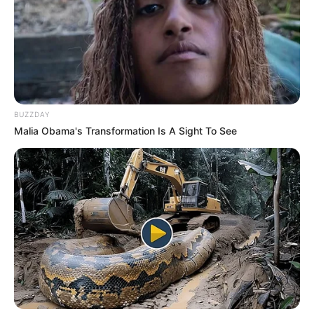
dimenzióban zenélhet. Nyugodjon békében.”
Fényeslitke ma egy szeretett zenészt, egy
közösségi példaképet és egy jó embert gyászol.
Bodnár István Zoltán emléke a zenében, a
történetekben és azok szívében él tovább, akik
BUZZDAY
ismerték és szerették.
Malia Obama's Transformation Is A Sight To See