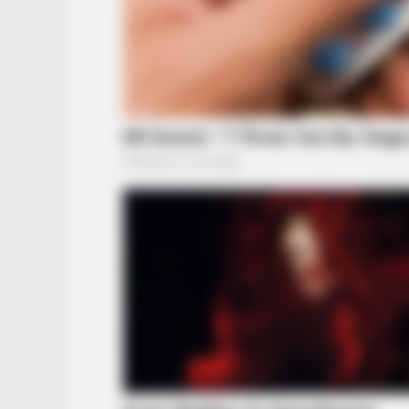
BRAINBERRIES
Olena Zelenska's Life Changed
Overnight
BRAINBERRIES