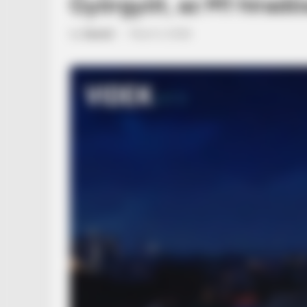
Györgyöt, az M1 híradó
by
Szerző
•
March 3, 2026