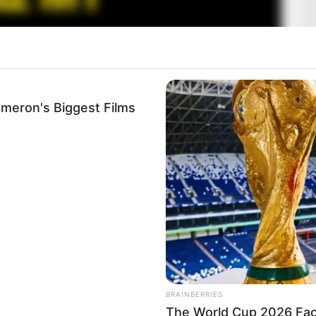
ameron's Biggest Films
n temették el az M1 tragikus sorsú híradósát
BRAINBERRIES
The World Cup 2026 Fact