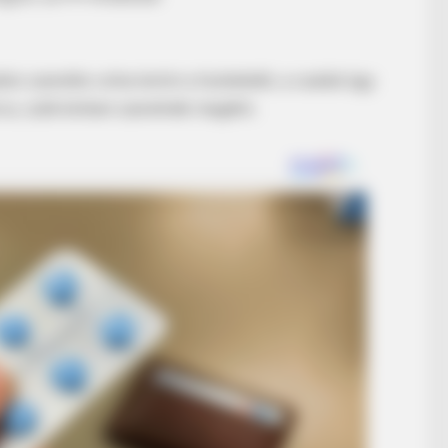
s szerette volna leróni a tiszteletét, a család úgy
rva, szűk körben szeretnék megélni.
BRAINBERRIES
ow She's Turning Heads
15 Things You Do Everyd
Guilty?
BRAIN
She
Who