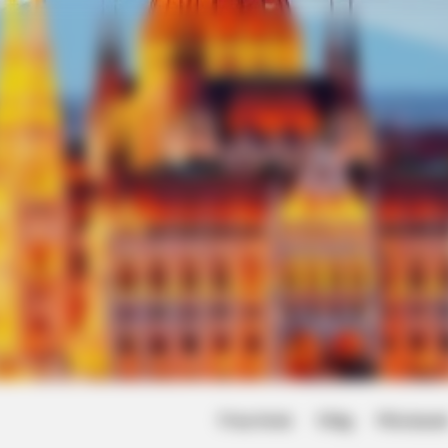
Friss hírek
Világ
Művésze