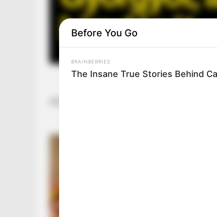
Before You Go
BRAINBERRIES
The Insane True Stories Behind C
MEGRÁZÓ BÚCSÚ: Szűk családi körben, csendbe