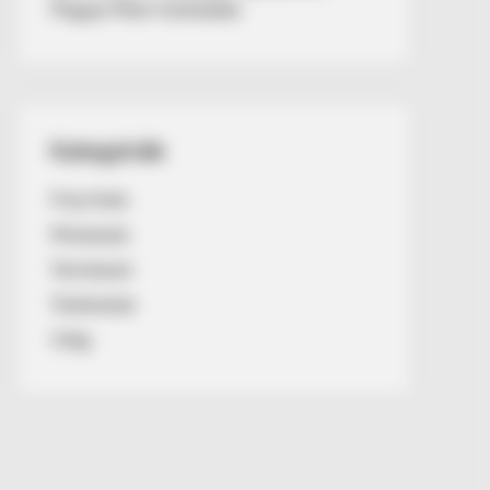
Magyar Péter fizetésébe
Kategóriák
Friss hírek
Művészek
Természet
Történetek
Világ