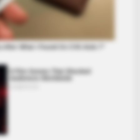
BRAINBERRIES
From Baddies To Sweethearts: 9
Actresses That Can Do It All!
BRAINBERRIES