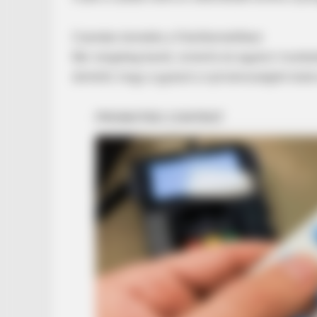
Csendes temetés a Felsőtemetőben
Bár rengeteg barát, ismerős és egykori munkatár
döntött, hogy a gyászt a nyilvánosságtól elzá
BRAINBERRIES
Once Criticized For Her Figure, N