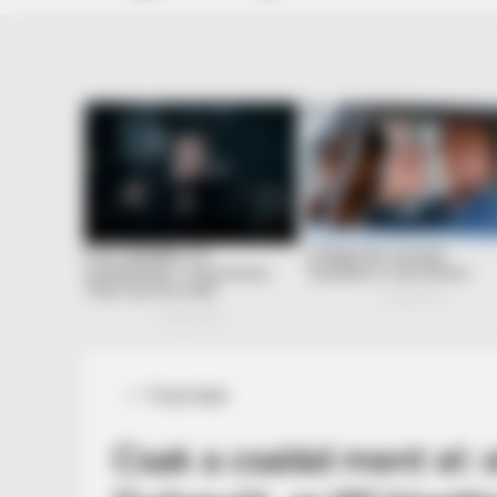
Posted
Friss hírek
in
Csak a család ment el: