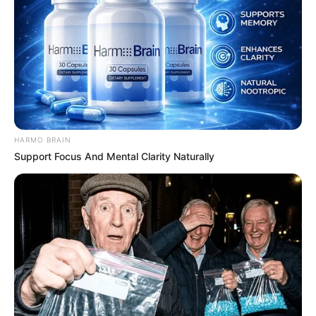
Friss hírek
Művészek
Természet
Történetek
Világ
HARMO BRAIN
Support Focus And Mental Clarity Naturally
Információ
Adatvédelmi irányelvek
Általános Szerződési Feltételek
Rólunk