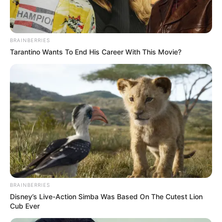
Győzike lánya nem titkolta, egyik példaképe
BRAINBERRIES
frizurájáért jelentkezett a be a fodrászához.
Tarantino Wants To End His Career With This Movie?
BRAINBERRIES
Disney’s Live-Action Simba Was Based On The Cutest Lion
Cub Ever