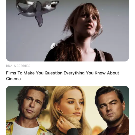
BRAINBERRIES
Films To Make You Question Everything You Know About
Cinema
Elképesztő átalakulás: Gáspár Evelin
teljesen úgy néz ki, mint Jennifer Lopez