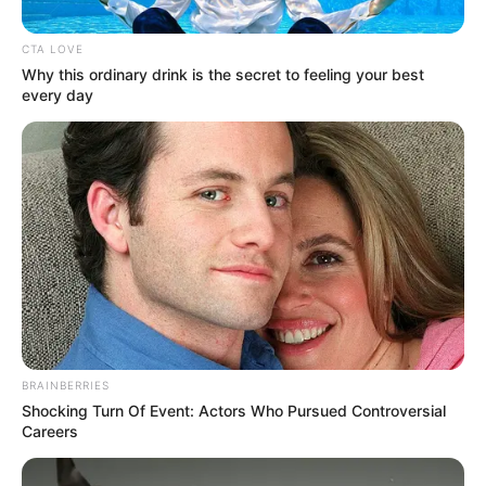
CTA LOVE
Posted
Friss hírek
Why this ordinary drink is the secret to feeling your best
every day
in
Elképesztő átalakulás: Gáspár
Evelin teljesen úgy néz ki, mint
Jennifer Lopez (fotó a cikkben)
by
Szerző
•
March 3, 2026
BRAINBERRIES
Shocking Turn Of Event: Actors Who Pursued Controversial
Careers