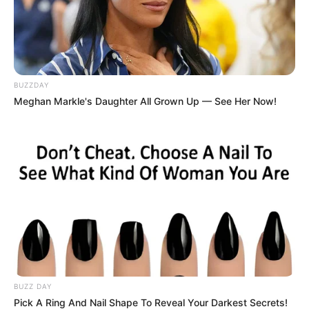
More by Szerző
BUZZDAY
Meghan Markle's Daughter All Grown Up — See Her Now!
Post
Previous
Nex
Previous Article
Next Article
article:
artic
⚡ Botrány! Lakatos
Kegyetlenül kiosztotta
navigation
Levente keményen
egy nyugdíjas néni a
figyelmeztette Stohl
nagyképűsködő Gáspár
Andrást – minden
Evelint!
részlet a cikkben! 😲 👇
👇
BUZZ DAY
Pick A Ring And Nail Shape To Reveal Your Darkest Secrets!