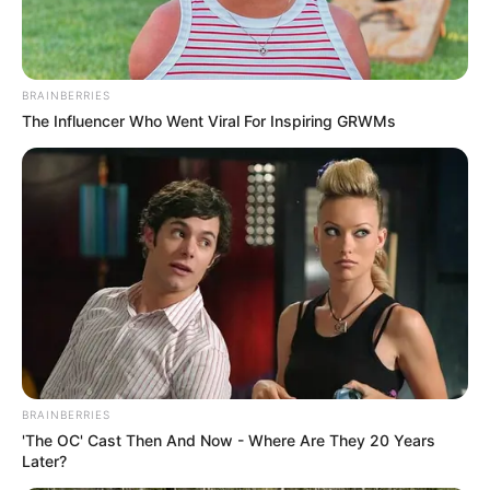
BRAINBERRIES
The Influencer Who Went Viral For Inspiring GRWMs
BRAINBERRIES
'The OC' Cast Then And Now - Where Are They 20 Years
Later?