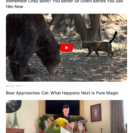
Remember Chaz Bono? You Better Sit Down Before You See
Him Now
BUZZ DAY
Bear Approaches Cat: What Happens Next Is Pure Magic