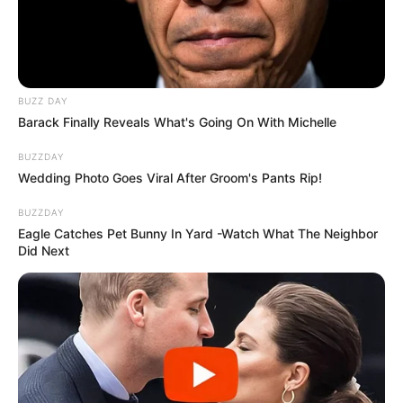
BUZZ DAY
Barack Finally Reveals What's Going On With Michelle
BUZZDAY
Wedding Photo Goes Viral After Groom's Pants Rip!
BUZZDAY
Eagle Catches Pet Bunny In Yard -Watch What The Neighbor
Did Next
Nem finomkodott:
Megfegyelmezte Gáspár Evelint a
magyar milliárdos, Felföldi József