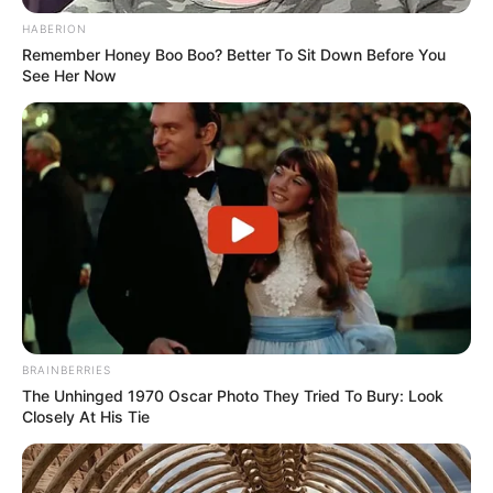
jelen lenni.
HABERION
Remember Honey Boo Boo? Better To Sit Down Before You
See Her Now
Az ügy egyelőre nem zárult le, és kérdés, hogy
Gáspár Evelin reagál-e részletesen a felvetésekre.
Az viszont biztos: a történet túlmutat egyetlen
moszkvai úton, és a közéleti felelősség, a
hitelesség, valamint a közösségi média szerepének
kérdését feszegeti egy olyan korban, amikor
egyetlen poszt is országos vitát indíthat.
BRAINBERRIES
The Unhinged 1970 Oscar Photo They Tried To Bury: Look
Closely At His Tie