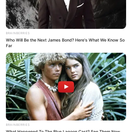
BRAINBERRIES
Who Will Be the Next James Bond? Here's What We Know So
Far
BRAINBERRIES
What Happened To The Blue Lagoon Cast? See Them Now