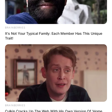
BRAINBERRIES
It's Not Your Typical Family: Each Member Has This Unique
Trait!
BRAINBERRIES
Culkin Cracks Up The Web With His Own Version Of ‘Home