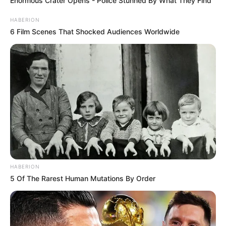
Enormous Crater Opens - Police Stunned By What They Find
HABERION
6 Film Scenes That Shocked Audiences Worldwide
HABERION
5 Of The Rarest Human Mutations By Order