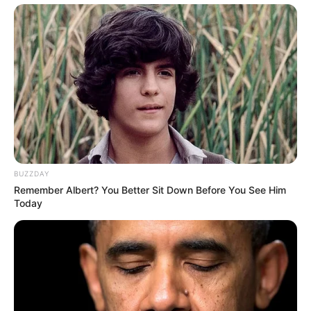
Posted
Friss hírek
in
Nem finomkodott:
Megfegyelmezte Gáspár Evelint
a magyar milliárdos, Felföldi
József
BUZZDAY
by
Szerző
•
March 3, 2026
Remember Albert? You Better Sit Down Before You See Him
Today