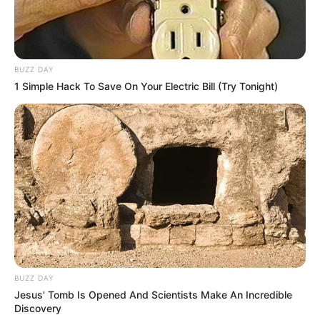
különösen érzékeny politikai helyzetben.
BUZZ DAY
1 Simple Hack To Save On Your Electric Bill (Try Tonight)
BUZZ DAY
Jesus' Tomb Is Opened And Scientists Make An Incredible
Discovery
Felföldi szerint az útinapló „vírusként terjedt a