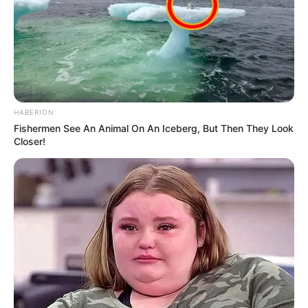
gyermekeket és azokat kezeli, akik javítóintézetbe
kerültek?”
Mint írta, ezekre a kérdésekre adott válasz sokkal
jobban érdekelné, mint a moszkvai kalandok.
HABERION
Fishermen See An Animal On An Iceberg, But Then They Look
Vihar a kommentmezőben
Closer!
A bejegyzés természetesen heves reakciókat
váltott ki: voltak, akik bátor és őszinte
megszólalásnak tartották, mások szerint azonban a
kritika túlságosan személyeskedő és kemény
hangvételű volt. A vita újra ráirányította a
figyelmet arra, milyen vékony jégen mozognak
azok a fiatal közszereplők, akik egyszerre
próbálnak influenszerként és politikai szereplőként