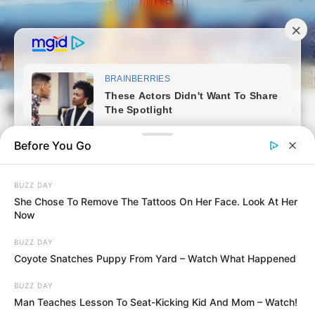
Skip
to
content
Magyarvilag.com
Mai
Open
Men
Search
Before You Go
BUZZ DAY
She Chose To Remove The Tattoos On Her Face. Look At Her
Now
BUZZ DAY
Coyote Snatches Puppy From Yard – Watch What Happened
BUZZ DAY
Man Teaches Lesson To Seat-Kicking Kid And Mom – Watch!