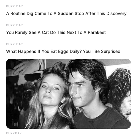
BUZZ DAY
jelentettek be!
nyugdíjt kap: sokkot
A Routine Dig Came To A Sudden Stop After This Discovery
kapott, amikor
beállított hozzá a
BUZZ DAY
postás
You Rarely See A Cat Do This Next To A Parakeet
BUZZ DAY
What Happens If You Eat Eggs Daily? You'll Be Surprised
Legutóbbi cikkek
⚠️ Veszélyre figyelmeztet Tarjányi Péter: már nincs
idő várni!
🚨 Magyar Péter azonnal eltávolította Nagy Mártont –
komoly változás jöhet
✨ Fordulat: Magyar Péter hirtelen jó hírt jelentett be!
🚨 Kezdeményezték Pócs János mentelmi jogának
felfüggesztését – komoly ügy került elő
BUZZDAY