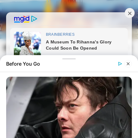
Skip
to
content
Magyarvilag.com
Mai
Open
Men
Search
Before You Go