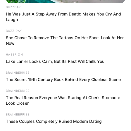
BUZZDAY
He Was Just A Step Away From Death: Makes You Cry And
Laugh
BUZZ DAY
She Chose To Remove The Tattoos On Her Face. Look At Her
Szerző
Now
More by Szerző
HABERION
Lake Lanier Looks Calm, But Its Past Will Chills You!
BRAINBERRIES
The Secret 19th Century Book Behind Every Clueless Scene
BRAINBERRIES
The Real Reason Everyone Was Staring At Cher's Stomach:
Look Closer
Post
Previous
Nex
BRAINBERRIES
Previous Article
Next Article
These Couples Completely Ruined Modern Dating
article:
artic
Újabb sokkal magasabb
Szűcs Judith
navigation
nyugdíjemelést
nevetségesen kevés