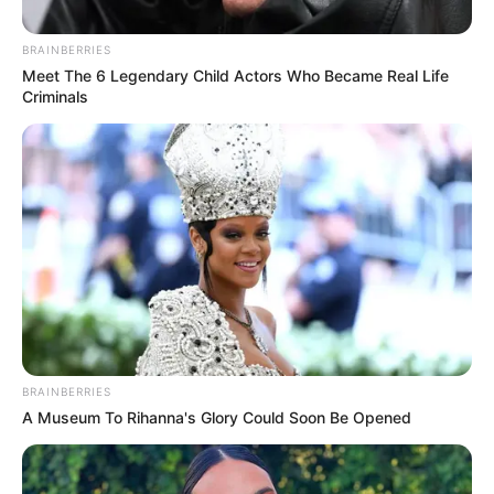
Posted
Friss hírek
BRAINBERRIES
Meet The 6 Legendary Child Actors Who Became Real Life
in
Criminals
GYÁSZBAN AZ ORSZÁG! 🕯️ 1
perce jött a tragikus hír! Fenyő
Miklós után Ő is elment.. –
Felfoghatatlan veszteség
mindenki számára 🖤 👇𝐂𝐢𝐤𝐤 𝐚
𝐡𝐨𝐳𝐳𝐚́𝐬𝐳𝐨́𝐥𝐚́𝐬𝐨𝐤𝐧𝐚́𝐥!
by
Szerző
•
March 3, 2026
BRAINBERRIES
A Museum To Rihanna's Glory Could Soon Be Opened