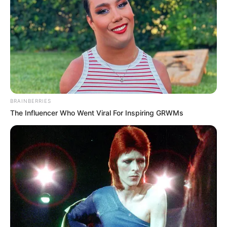
BRAINBERRIES
The Influencer Who Went Viral For Inspiring GRWMs
Gyászba borult a Beatles-korszak:
elment Len Garry
Újabb fejezet zárult le a rocktörténelem