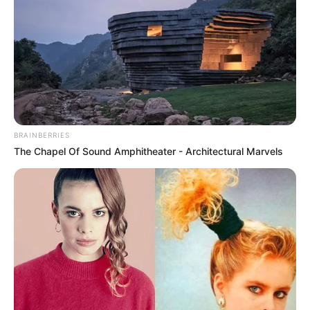
BRAINBERRIES
The Chapel Of Sound Amphitheater - Architectural Marvels
Bár neve nem szerepelt a slágerlisták élén,
jelentősége megkérdőjelezhetetlen. A Beatles-
rajongók számára ő az élő kapocs volt a
hőskorszakhoz, ahhoz az időszakhoz, amikor
minden még csak álom volt – de már ott vibrált
benne a történelem.