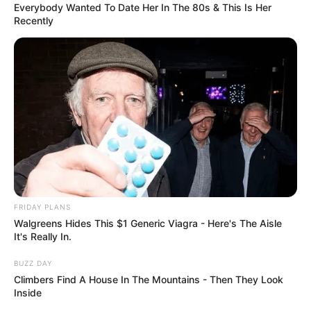
🔎 Tarjányi Péter olyat vett észre Orbán Viktor
Everybody Wanted To Date Her In The 80s & This Is Her
tusványosi beszédében, amelyet más nem
Recently
Kategóriák
Friss hírek
Művészek
Természet
Történetek
FRIDAY PLANS
Világ
Walgreens Hides This $1 Generic Viagra - Here's The Aisle
It's Really In.
BUZZ DAY
Climbers Find A House In The Mountains - Then They Look
Inside