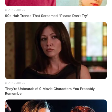
BRAINBERRIES
90s Hair Trends That Screamed "Please Don't Try"
Len Garry távozásával egy újabb tanúja ment el
annak a korszaknak, amely örökre átírta a
zenetörténetet. Emléke a dallamokban és a
rajongók szívében él tovább. 🎶
BRAINBERRIES
They're Unbearable! 9 Movie Characters You Probably
Remember