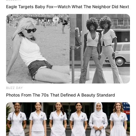
Eagle Targets Baby Fox—Watch What The Neighbor Did Next
Mert a végén mindig ugyanaz számít: megérkezni –
lehetőleg a jó helyre. 😄✈️
Orbán régen és most
BUZZ DAY
Photos From The 70s That Defined A Beauty Standard