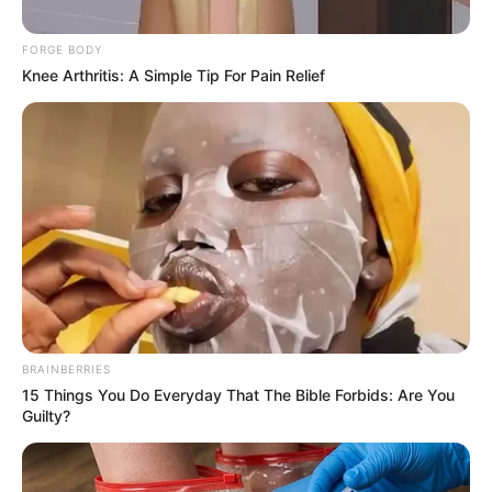
FORGE BODY
Posted
Friss hírek
Knee Arthritis: A Simple Tip For Pain Relief
in
Totális leégés a repülőn – Orbán
Viktor és Lévai Anikó olyat
tettek, amit még évekig
emlegetni fognak
by
Szerző
•
February 26, 2026
BRAINBERRIES
15 Things You Do Everyday That The Bible Forbids: Are You
Guilty?