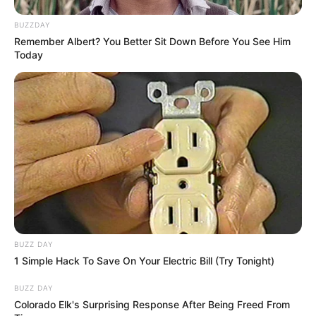
úgy hozta, hogy felnőttként a repülőgépek
BUZZDAY
fedélzete lett az egyik „második otthona”. A sűrű
Remember Albert? You Better Sit Down Before You See Him
Today
program, a feszes menetrend és a folyamatos
utazás viszont olykor még a rutinos utazót is
megtréfálja.
BUZZ DAY
1 Simple Hack To Save On Your Electric Bill (Try Tonight)
BUZZ DAY
Colorado Elk's Surprising Response After Being Freed From