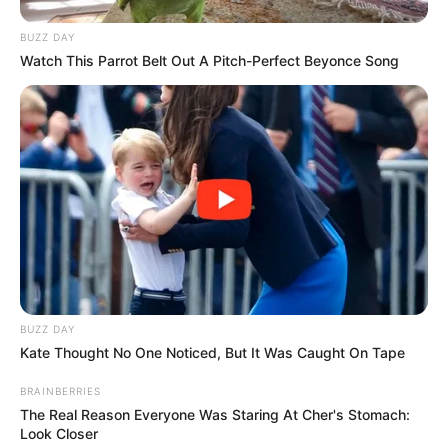
BUZZ DAY
Watch This Parrot Belt Out A Pitch-Perfect Beyonce Song
BUZZ DAY
Kate Thought No One Noticed, But It Was Caught On Tape
BRAINBERRIES
The Real Reason Everyone Was Staring At Cher's Stomach:
Look Closer