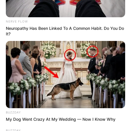
senkit sem kerül el – sem rang, sem tapasztalat nem
jelent védettséget az emberi figyelmetlenséggel
szemben. A történet azonban nem botrányként,
NERVE FLOW
hanem inkább emberi pillanatként maradt meg: egy
Neuropathy Has Been Linked To A Common Habit. Do You Do
olyan jelenetként, amely megmutatja, hogy a
It?
legelfoglaltabb vezetők is ugyanúgy elfáradnak,
összekeverik a járatszámot, vagy épp rossz
kapuhoz mennek, mint bárki más.
A repülőtéri káosz, a hosszú átszállások és a
kimerítő tárgyalások után néha elég egy pillanatnyi
figyelmetlenség, és máris kész a „családi legenda”,
amit később minden összejövetelen elő lehet venni.
Ez a történet is ilyen: egy bakinak indult, de végül
BUZZDAY
egy olyan emlék lett belőle, amelyen – némi
My Dog Went Crazy At My Wedding — Now I Know Why
távolságból – már csak mosolyogni lehet.
BUZZDAY