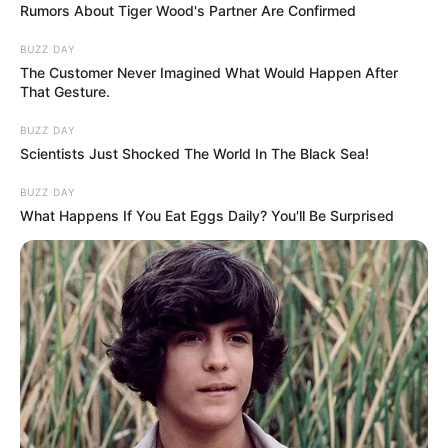
Rumors About Tiger Wood's Partner Are Confirmed
BUZZ DAY
The Customer Never Imagined What Would Happen After
That Gesture.
BUZZ DAY
Scientists Just Shocked The World In The Black Sea!
A miniszterelnök bevallotta: magát a repülést
nehéz igazán szeretni. A biztonsági ellenőrzések, a
BUZZ DAY
What Happens If You Eat Eggs Daily? You'll Be Surprised
rohanás, a csatlakozások miatti idegeskedés, az
időzónák közti ugrálás mind-mind próbára teszik az
embert. Az igazi öröm – fogalmazott – mindig az,
amikor végre megérkezik az úti célra. És ebben
alighanem sokan magukra ismernek.
Gyerekkorában még egészen más hivatásról
álmodozott: vadászpilóta, tűzoltó, katona vagy
akár juhász is szívesen lett volna. A sors azonban