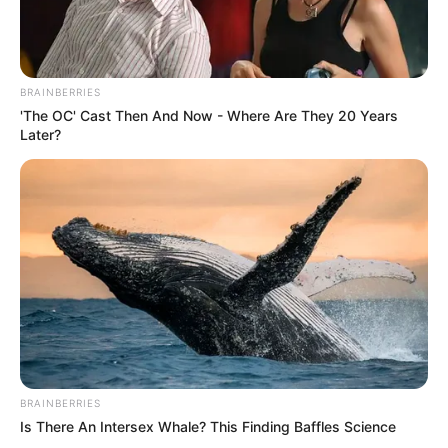
kezdődhet az új élet! –
RÉSZLETEK:
BRAINBERRIES
'The OC' Cast Then And Now - Where Are They 20 Years
Later?
Legutóbbi cikkek
🔎 Tarjányi Péter olyat vett észre Orbán Viktor
tusványosi beszédében, amelyet más nem
📉 FORDULAT A TISZA PÁRTNÁL – CSÖKKENT A
TÁMOGATOTTSÁG A FRISS FELMÉRÉS SZERINT
📊 Most így áll a TISZA és a Fidesz a friss felmérés
szerint
🚨 Friss! Súlyos lépést jelentett be a Fidesz, miután
elnémították képviselőjüket a parlamentben
BRAINBERRIES
💰 Mi történt? Belenyúl a parlament Magyar Péter
Is There An Intersex Whale? This Finding Baffles Science
fizetésébe