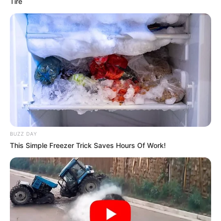
Tire
Előfordult már vele – ismerte el –, hogy a nagy
rohanásban egyszerűen rossz gépre szállt fel.
Máskor egy több megállós járaton a közbenső
állomást nézte végállomásnak, leszállt, majd az
utolsó pillanatban, futva kellett visszatérnie a
BUZZ DAY
fedélzetre, mielőtt a gép továbbindult volna. Az
This Simple Freezer Trick Saves Hours Of Work!
ilyen helyzetek utólag már inkább mulatságosak,
mint bosszantóak, de ott, abban a pillanatban
bizony nem sok kedve van nevetni az embernek.
A legemlékezetesebb eset azonban egy amerikai út