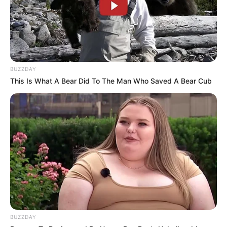
BUZZDAY
This Is What A Bear Did To The Man Who Saved A Bear Cub
BUZZDAY