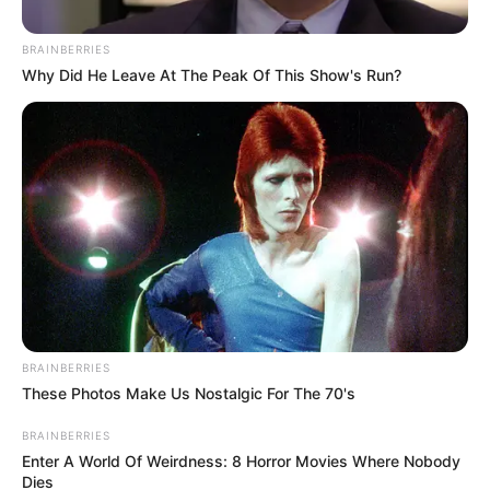
Posted
Friss hírek
BRAINBERRIES
Why Did He Leave At The Peak Of This Show's Run?
in
Muri Enikő keményen beszólt
Magyar Péternek a miskolci
Háborúellenes Gyűlésen
by
Szerző
•
February 25, 2026
BRAINBERRIES
These Photos Make Us Nostalgic For The 70's
BRAINBERRIES
Enter A World Of Weirdness: 8 Horror Movies Where Nobody
Dies