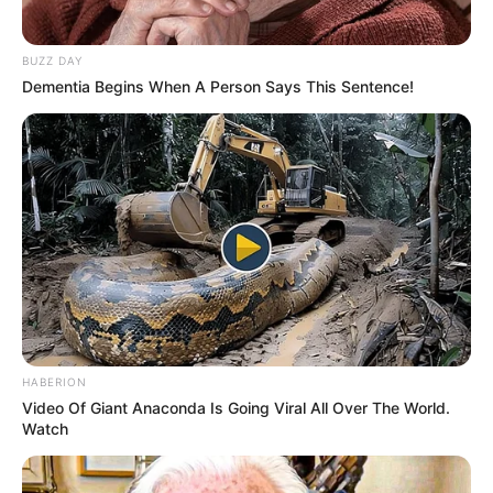
BUZZ DAY
Dementia Begins When A Person Says This Sentence!
HABERION
Video Of Giant Anaconda Is Going Viral All Over The World.
Watch