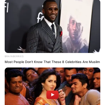
Az énekesnő beszédében hangsúlyozta, hogy
számára a béke melletti kiállás nem kampányfogás,
BRAINBERRIES
hanem személyes meggyőződés, amelyet akkor is
Most People Don't Know That These 8 Celebrities Are Muslim
vállal, ha emiatt kritikák és támadások érik. Úgy
fogalmazott, közszereplőként nem hallgathat,
amikor szerinte a jövő generációinak sorsa a tét, és
úgy érzi, kötelessége kimondani azt, amit gondol.
Muri Enikő arról is beszámolt, hogy édesanyjával