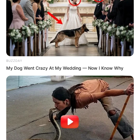
BUZZDAY
My Dog Went Crazy At My Wedding — Now I Know Why