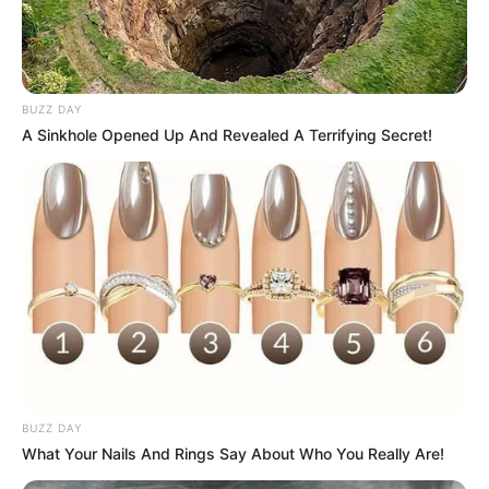
BUZZ DAY
A Sinkhole Opened Up And Revealed A Terrifying Secret!
BUZZ DAY
What Your Nails And Rings Say About Who You Really Are!