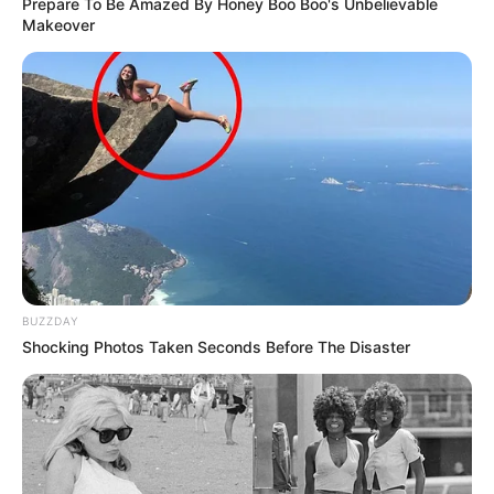
Prepare To Be Amazed By Honey Boo Boo's Unbelievable
Makeover
BUZZDAY
Shocking Photos Taken Seconds Before The Disaster