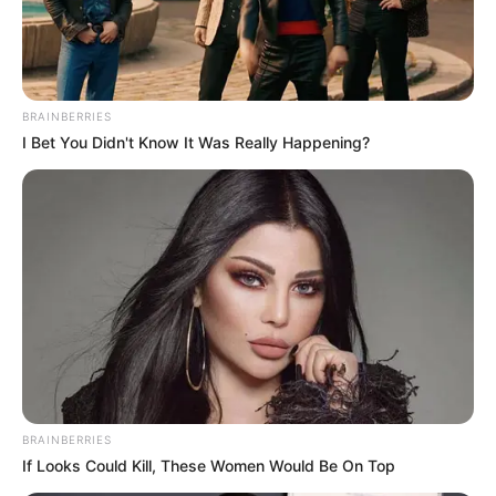
Éles hangvételű felszólalással hívta fel magára a
figyelmet Miskolcon Muri Enikő, aki a
BRAINBERRIES
Háborúellenes Gyűlés színpadán nem csupán a
I Bet You Didn't Know It Was Really Happening?
béke fontosságáról beszélt, hanem határozott
politikai állásfoglalást is tett, nyíltan bírálva Magyar
Pétert és a Tisza Párt irányvonalát.
BRAINBERRIES
If Looks Could Kill, These Women Would Be On Top