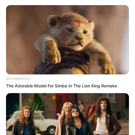
BRAINBERRIES
The Adorable Model For Simba In The Lion King Remake
Muri Enikő nyíltan bírálta Magyar
Péter és a Tisza Párt politikáját