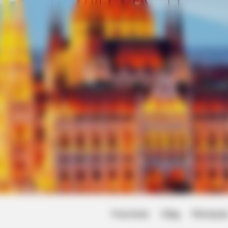
Friss hírek
Világ
Művésze