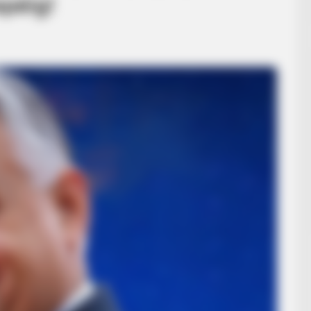
epéig!