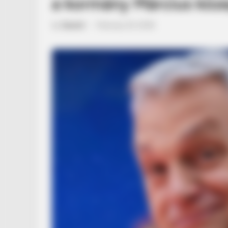
a kormány Március köz
by
Szerző
•
February 25, 2026