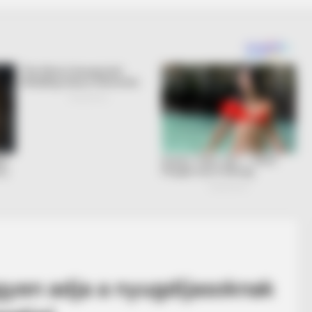
ngyen adja a nyugdíjasoknak