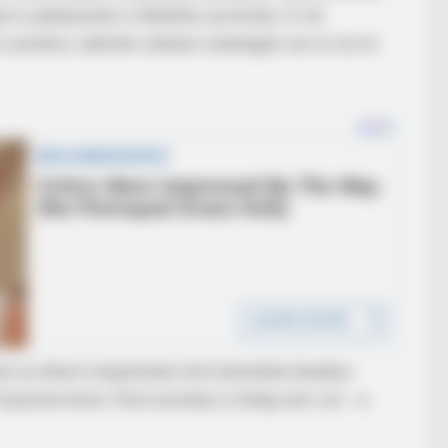
ú szabályokat is háttérbe szorította. A cél
n azokhoz, akiknek valóban szükségük van rá, és ne
BRAINBERRIES
n't Stop Talking About
Tallest Women On Earth
l
en az állami tulajdonban lévő készletek átadása
olyamat lenne. Most azonban a hideg nem vár – a