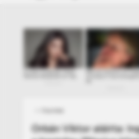
Posted
Friss hírek
in
Orbán Viktor aláírta: I