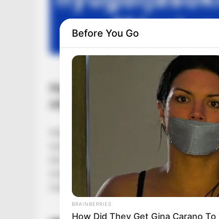
Before You Go
Magyar Közlöny: Megjelent a re
adják a tűzifát a rendkívüli téli 
Megjelent a friss kormányrendelet a Magyar K
tulajdonú cégek birtokában lévő tűzifát és egy
téli időjárás idején. A döntés értelmében mag
önkormányzatok is jogosultak lehetnek az ing
indokolja az azonnali beavatkozást.
BRAINBERRIES
How Did They Get Gina Carano To T