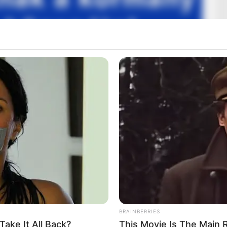
ndelet – a kormány döntött, ingyen
időjárás idején
özlönyben, amelynek értelmében az állam és az állami
éb faanyagot térítésmentesen osztják ki a rendkívüli
ánszemélyek, valamint helyi és nemzetiségi
yenes fa átvételére, amennyiben a hideghelyzet
BRAINBERRIES
ake It All Back?
This Movie Is The Main 