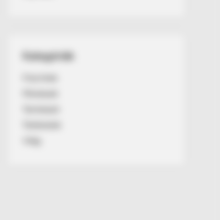
Kategóriák
Friss hírek
Művészek
Természet
Történetek
Világ