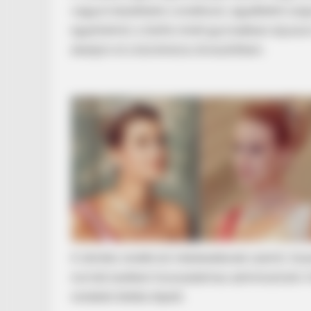
vagyon kezelésére vonatkozó, egyébként szigor
egyértelmű: a tűzifa minél gyorsabban eljusso
akadjon el a bürokrácia útvesztőiben.
BRAINBERRIES
The World Cup 2026 Facts Fans Ca
BRAINBERRIES
Some Moments Got Out Of Contro
Quickly
A döntés rendkívüli intézkedésnek számít, hisz
normál esetben hosszadalmas adminisztratív f
rendelet életbe lépett.