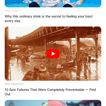
CTA LOVE
Posted
Friss hírek
Why this ordinary drink is the secret to feeling your best
every day
in
Szerda reggelre jött a sokkoló
hír. Magyar Péternek
befellegzett, sajnos ITT A VÉGE!
– Drámai részletek:
by
Szerző
•
February 23, 2026
BRAINBERRIES
10 Epic Failures That Were Completely Preventable — Find
Out