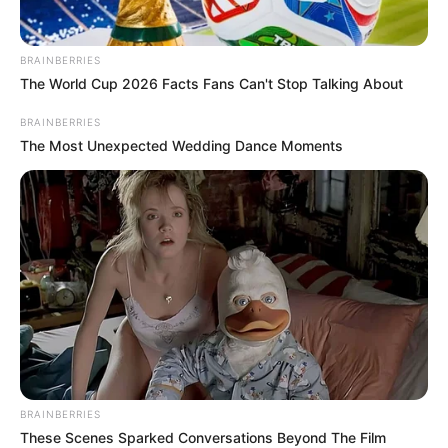
BRAINBERRIES
The World Cup 2026 Facts Fans Can't Stop Talking About
BRAINBERRIES
The Most Unexpected Wedding Dance Moments
Mivel nem volt hajlandó távozni, végül erőszakkal,
a nyakánál fogva vezették ki. Egy másik forrásunk
szerint a dulakodás azért tört ki, mert Magyar Péter
elvette és eldobta egy vendég telefonját, aki
videózott – a rendőrség ezt az információt most
BRAINBERRIES
These Scenes Sparked Conversations Beyond The Film
megerősítette.