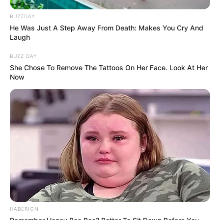
More by Szerző
BUZZDAY
He Was Just A Step Away From Death: Makes You Cry And
Laugh
BUZZ DAY
She Chose To Remove The Tattoos On Her Face. Look At Her
Now
Post
Previous
Nex
Previous Article
Next Article
article:
artic
FRISS!!! Zokogva sírva
FRISS!!! Magyar Péter
navigation
állt a kamerák elé!
bevett egy levél
Megtörte a csendet
nyugtatót.. most jött a
Varga Judit,
hír egyenesen Varga
nyilvánosan megszólalt
Judittól
– Videó:
HABERION