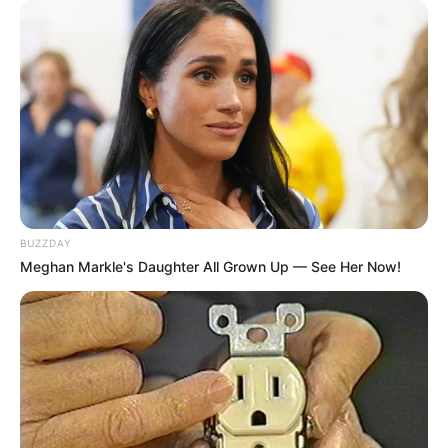
BUZZDAY
Meghan Markle's Daughter All Grown Up — See Her Now!