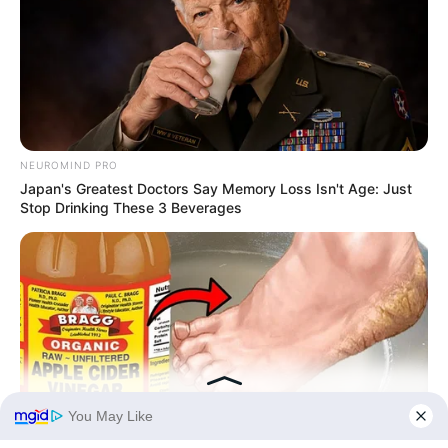
Kategóriák
Friss hírek
Művészek
Természet
NEUROMIND PRO
Történetek
Japan's Greatest Doctors Say Memory Loss Isn't Age: Just
Stop Drinking These 3 Beverages
Világ
Információ
Adatvédelmi irányelvek