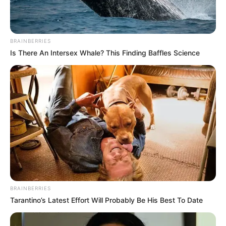
BRAINBERRIES
Is There An Intersex Whale? This Finding Baffles Science
Az Indexnek nyilatkozó egyik szemtanú beszámolt
arról, hogy a helyszínen tartózkodott, amikor a
konfliktus kezdődött. Elmondása szerint az eset
BRAINBERRIES
Magyar Péter és egy másik férfi közötti
Tarantino’s Latest Effort Will Probably Be His Best To Date
szóváltással indult a tánctér szélén. Bár a tanú nem
hallotta pontosan, miről beszéltek, látta, hogy a