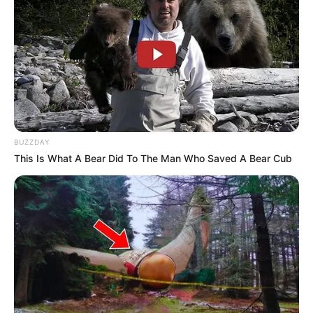
BUZZDAY
This Is What A Bear Did To The Man Who Saved A Bear Cub