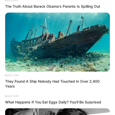
BUZZDAY
The Truth About Barack Obama's Parents Is Spilling Out
BUZZ DAY
They Found A Ship Nobody Had Touched In Over 2,400
Years
BUZZ DAY
What Happens If You Eat Eggs Daily? You'll Be Surprised