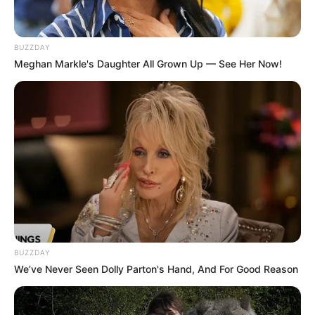
BUZZDAY
Meghan Markle's Daughter All Grown Up — See Her Now!
BUZZDAY
We’ve Never Seen Dolly Parton's Hand, And For Good Reason