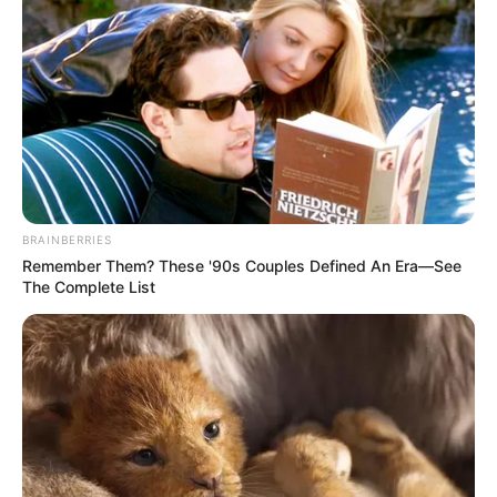
BRAINBERRIES
Remember Them? These '90s Couples Defined An Era—See
The Complete List
A párt elnöke elfogadta a „megtisztelő felkérést”,
majd úgy fogalmazott, hogy „készen állok minden