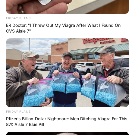
FRIDAY PLANS
ER Doctor: "I Threw Out My Viagra After What I Found On
CVS Aisle 7"
FRIDAY PLANS
Pfizer's Billion-Dollar Nightmare: Men Ditching Viagra For This
87¢ Aisle 7 Blue Pill