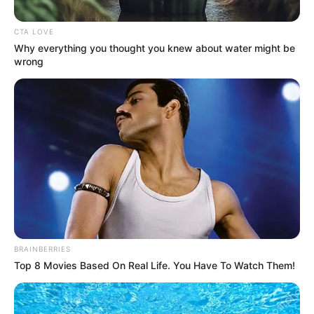
Posted
Friss hírek
CTA LOVE
Why everything you thought you knew about water might be
in
wrong
Szenzációs bejelentés! Ő lett a
Tisza Párt miniszterelnök-jelöltje
– Erre senki sem számított!
by
Szerző
•
February 22, 2026
BRAINBERRIES
Top 8 Movies Based On Real Life. You Have To Watch Them!