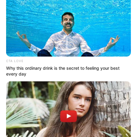
CTA LOVE
Why this ordinary drink is the secret to feeling your best
every day
Bár több helyen felmerült korábban, hogy esetleg
Kapitány István lehet a Tisza miniszterelnök-
jelöltje, végül nem született meglepetés: a párt
elnöksége és a 106 egyéni jelölt úgy döntött, hogy
Magyar Péter lesz a miniszterelnök-jelölt.
„A Tisza elnöksége és 106 egyéni képviselőjelöltje