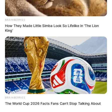
tudásommal és energiámmal Magyarországot és a
honfitársaimat szolgálni”.
BRAINBERRIES
How They Made Little Simba Look So Lifelike in 'The Lion
King'
BRAINBERRIES
The World Cup 2026 Facts Fans Can't Stop Talking About