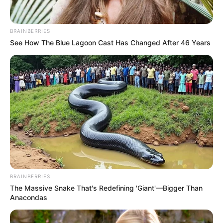
ma egyhangúan úgy döntött, hogy én vezetem a
Tisza listáját az országgyűlési választáson, és az
BRAINBERRIES
április 12-i győzelem után engem javasol arra, hogy
See How The Blue Lagoon Cast Has Changed After 46 Years
vezessem a
Tisza-kormányt és a szeretett hazánkat”
BRAINBERRIES
The Massive Snake That's Redefining 'Giant'—Bigger Than
– közölte Facebook-oldalán Magyar Péter.
Anacondas