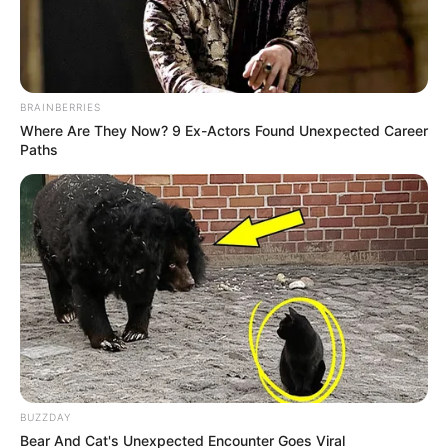
Posted
Friss hírek
in
Hoppá! Jön a baba Vitray
BRAINBERRIES
Tamáséknál, már nagyon várják
Where Are They Now? 9 Ex-Actors Found Unexpected Career
Paths
by
Szerző
•
February 22, 2026
BUZZDAY
Bear And Cat's Unexpected Encounter Goes Viral