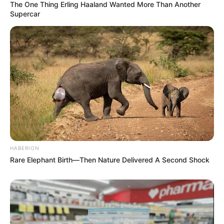
The One Thing Erling Haaland Wanted More Than Another
Supercar
HABERION
Rare Elephant Birth—Then Nature Delivered A Second Shock