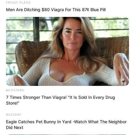
könnyek között mondta
érte a Schobert
FRIDAY PLANS
Men Are Ditching $80 Viagra For This 87¢ Blue Pill
el, hogy mi történt
családot:
Legutóbbi cikkek
⚠️ Veszélyre figyelmeztet Tarjányi Péter: már nincs
idő várni!
🚨 Magyar Péter azonnal eltávolította Nagy Mártont –
komoly változás jöhet
✨ Fordulat: Magyar Péter hirtelen jó hírt jelentett be!
BOOSTARO
7 Times Stronger Than Viagra! "It Is Sold In Every Drug
🚨 Kezdeményezték Pócs János mentelmi jogának
Store!"
felfüggesztését – komoly ügy került elő
BUZZDAY
🔎 Tarjányi Péter olyat vett észre Orbán Viktor
Eagle Catches Pet Bunny In Yard -Watch What The Neighbor
tusványosi beszédében, amelyet más nem
Did Next