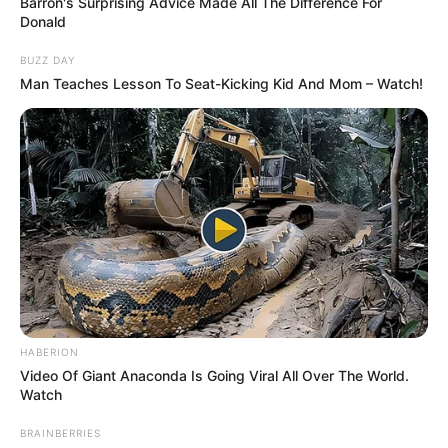
Barron's Surprising Advice Made All The Difference For
Donald
BUZZ DAY
Man Teaches Lesson To Seat-Kicking Kid And Mom – Watch!
HABERION
Video Of Giant Anaconda Is Going Viral All Over The World.
Watch
BRAINBERRIES