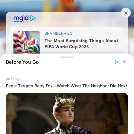
Skip
to
content
Magyarvilag.com
Mai
Open
Men
Search
Before You Go
BUZZDAY
Eagle Targets Baby Fox—Watch What The Neighbor Did Next