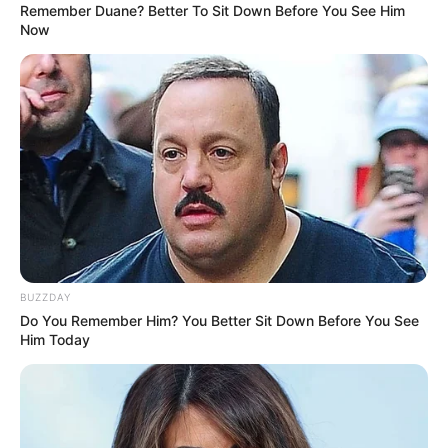
Remember Duane? Better To Sit Down Before You See Him
Now
Évának is van két remek gyereke: az egyik egy
gyönyörűséges hölgy, aki ügyvédként dolgozik, a
másik egy kiváló fejű fiú, aki mindössze 20 éves,
BUZZDAY
még a tanulmányait folytatja” – mondta a Storynak
Do You Remember Him? You Better Sit Down Before You See
Vitray.
Him Today