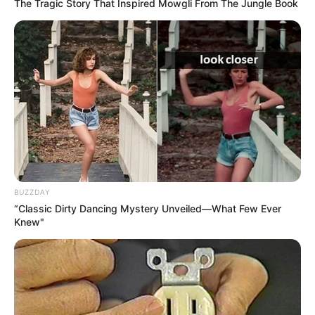
The Tragic Story That Inspired Mowgli From The Jungle Book
BUZZDAY
“Classic Dirty Dancing Mystery Unveiled—What Few Ever
Knew"