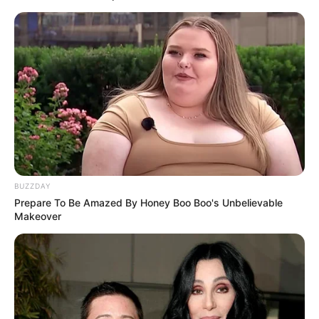
Nagy a boldogság. Vitray Tamás 2019
novemberében bejelentette, hogy 32 év után
elválik Kállay Boritól. Majd pedig alig másfél hete
kiderült, hogy ismét rátalált a szerelem Ivens Éva
személyében, akivel már össze is házasodtak.
„Megkérdeztem, hogy nem akar-e gyártásvezető
lenni műsoromban, ő pedig akart.
BUZZDAY
Prepare To Be Amazed By Honey Boo Boo's Unbelievable
Makeover
És egyszer csak egy szép napon a bejárati ajtóban