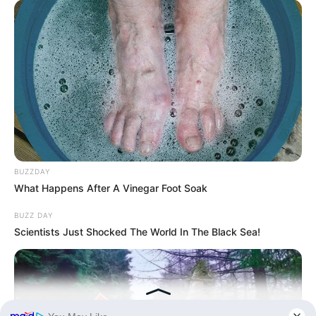
Kategóriák
Friss hírek
Művészek
Természet
Történetek
Világ
BUZZDAY
What Happens After A Vinegar Foot Soak
BUZZ DAY
Scientists Just Shocked The World In The Black Sea!
Információ