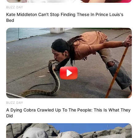
BUZZ DAY
Kate Middleton Can't Stop Finding These In Prince Louis's
Bed
BUZZ DAY
A Dying Cobra Crawled Up To The People: This Is What They
Did