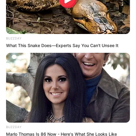
BUZZDAY
What This Snake Does—Experts Say You Can't Unsee It
BUZZDAY
Marlo Thomas Is 86 Now - Here's What She Looks Like