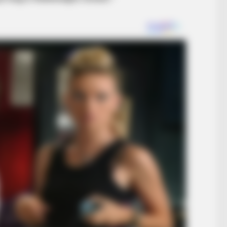
HABERION
He Ate An Entire Plane!
BUZZ 
What
Mon
Wat