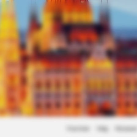
Friss hírek
Világ
Művésze