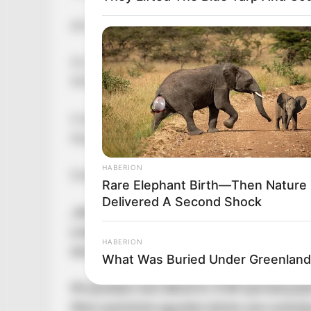
aki egy 21 éves lányt erőszakolt meg.
Az indoklás szerint a nő nem próbált meg elég 
férfinak.
A bejegyzésben a DK elnöke a törvénymódosít
fényképét is közzétette.
HABERION
Dobrev Klára azt írta bejegyzésében:
Rare Elephant Birth—Then Nature
Delivered A Second Shock
„Ne felejtsük el, hogy ezek a fideszes és KD
a képzőművészeti egyetemi botrány után szi
HABERION
törvényeken.
What Was Buried Under Greenland 
Mi azonban nem állunk le. A DK újra benyújt
Mert szerintünk egyetlen bűnös sem úszhatj