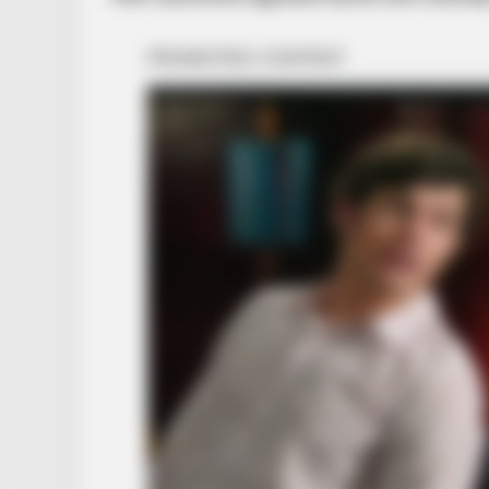
HABERION
He Wanted To Surprise His Wife. 
He Found Destroyed Him!