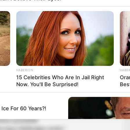
erősen ellenállni; az nem volt elég, hogy könyörgött a
ást leszavazó kormánypárti képviselők nevét és
HABERION
HABE
15 Celebrities Who Are In Jail Right
Ora
Now. You'll Be Surprised!
Bes
NP-s politikusok voltak azok, akik megakadályozták,
gorítsunk a sze∗uális erőszakra vonatkozó
Ice For 60 Years?!
otta a javaslatát.
a meg a felelősségre vonást.”