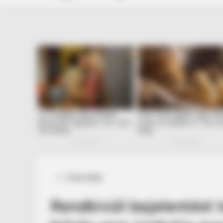
Posted
Friss hírek
in
Rendkívüli bejelentést 