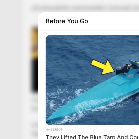
újra benyújtotta a parlamentbe a sze∗uális e
Before You Go
miután a héten leszavazták a korábbi javaslat
bizottságában – jelentette be Dobrev Klára, a
A párt azt követően nyújtotta be a törvénymó
HABERION
Egyetem volt hallgatóját,
They Lifted The Blue Tarp And Coul