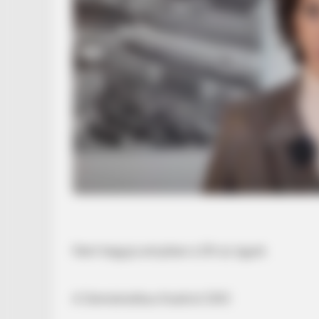
Nem hagyja annyiban a DK az ügyet.
A Demokratikus Koalíció (DK)