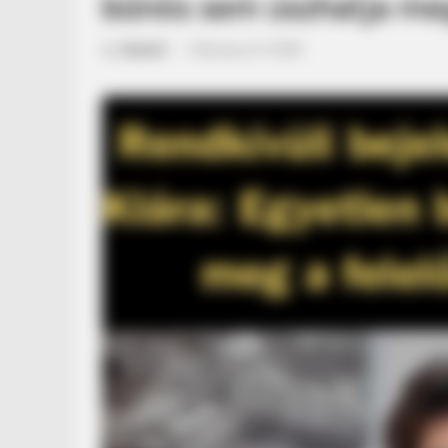
bűnös sem úszhatja meg
by
Szerző
•
February 21, 2026