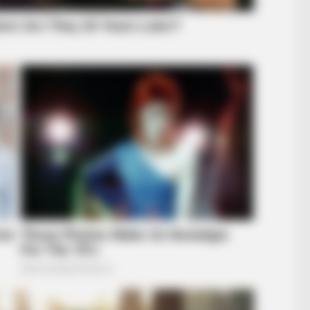
RADAR MEDIA
She Got A Divorce Letter… Her
Answer Is Pure Gold!
top After This
BUZZ DAY
Meghan & Harry Confirm