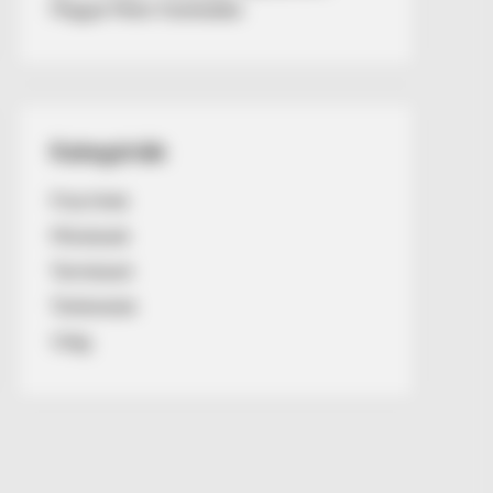
Magyar Péter fizetésébe
Kategóriák
Friss hírek
Művészek
Természet
Történetek
Világ