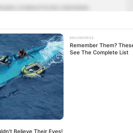
rőszakra vonatkozó törvény módosítását,
BRAINBERRIES
Remember Them? These 
See The Complete List
ot a fideszes képviselők az Országgyűlés Igazságügyi
 DK elnöke pénteken.
dosítást, hogy felmentették a Képzőművészeti
dn't Believe Their Eyes!