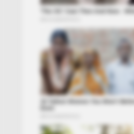
BUZZ DAY
A Routine Dig Came To A Sudden S
Discovery