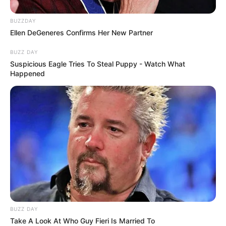
BUZZDAY
Ellen DeGeneres Confirms Her New Partner
BUZZ DAY
Suspicious Eagle Tries To Steal Puppy - Watch What
Happened
„Jöttek a mentők, még az utcát is le kellett
zárniuk, hogy bejussanak hozzám. A négy
kutyám eltorlaszolta a bejáratot, így csak a
kerítésen keresztül tudtak bemászni.
Szerencsére mindenki nagyon profi volt” –
emlékezett vissza Ilona.
BUZZ DAY
Take A Look At Who Guy Fieri Is Married To
Egyedülálló életfilozófia