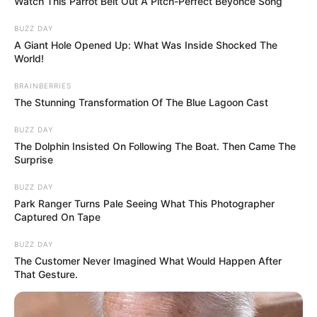
Watch This Parrot Belt Out A Pitch-Perfect Beyonce Song
BUZZ DAY
A Giant Hole Opened Up: What Was Inside Shocked The
World!
BRAINBERRIES
The Stunning Transformation Of The Blue Lagoon Cast
BUZZ DAY
The Dolphin Insisted On Following The Boat. Then Came The
Surprise
BUZZ DAY
Park Ranger Turns Pale Seeing What This Photographer
Captured On Tape
BUZZ DAY
The Customer Never Imagined What Would Happen After
That Gesture.