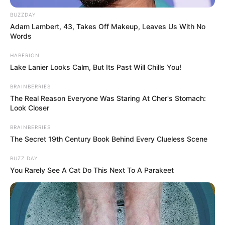
Egy élet tanulságai
BUZZDAY
Adam Lambert, 43, Takes Off Makeup, Leaves Us With No
Medveczky Ilona története ismét rávilágít arra,
Words
hogy a nehézségek ellenére is lehet erőt és kitartást
HABERION
találni a legkilátástalanabb helyzetekben. A
Lake Lanier Looks Calm, But Its Past Will Chills You!
táncművész elkötelezettsége és hozzáállása
példaként szolgálhat mindannyiunk számára,
BRAINBERRIES
The Real Reason Everyone Was Staring At Cher's Stomach:
miközben arra is emlékeztet, hogy a belső erő
Look Closer
mindig átlendíthet minket a legnagyobb
BRAINBERRIES
akadályokon is.
The Secret 19th Century Book Behind Every Clueless Scene
BUZZ DAY
You Rarely See A Cat Do This Next To A Parakeet