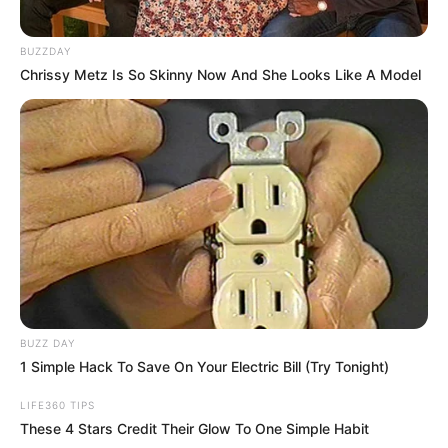
BUZZDAY
Chrissy Metz Is So Skinny Now And She Looks Like A Model
BUZZ DAY
1 Simple Hack To Save On Your Electric Bill (Try Tonight)
LIFE360 TIPS
These 4 Stars Credit Their Glow To One Simple Habit