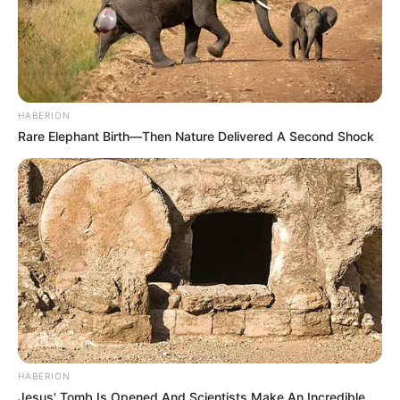
HABERION
Rare Elephant Birth—Then Nature Delivered A Second Shock
HABERION
Jesus' Tomb Is Opened And Scientists Make An Incredible