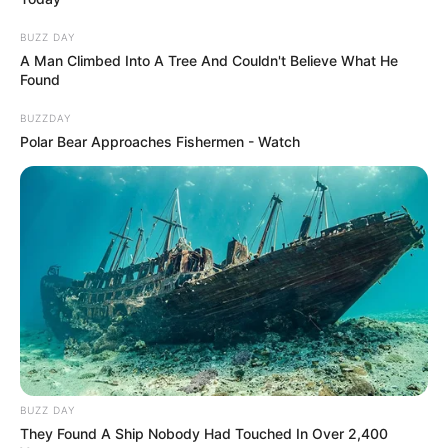
rendkívüli kitartásról tett tanúbizonyságot az elmúlt
időszakban. Egy csőtörés következtében heteken
BUZZ DAY
A Man Climbed Into A Tree And Couldn't Believe What He
keresztül fűtés nélkül maradt otthonában, miközben
Found
egy fontos szerepre készült a „Drága örökösök – A
BUZZDAY
visszatérés” című sorozatban.
Polar Bear Approaches Fishermen - Watch
BUZZ DAY
They Found A Ship Nobody Had Touched In Over 2,400