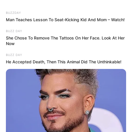
BUZZDAY
Medveczky Ilona mindig is a függetlenséget
Man Teaches Lesson To Seat-Kicking Kid And Mom – Watch!
tartotta előtérbe. Az életében hozott döntéseiről
BUZZ DAY
nyíltan beszélt, és elmondta, hogy nem bánta meg,
She Chose To Remove The Tattoos On Her Face. Look At Her
hogy nem lett édesanya.
Now
BUZZ DAY
„Én senkit nem szerettem annyira, hogy a
He Accepted Death, Then This Animal Did The Unthinkable!
felesége legyek, vagy hogy gyereket szüljek
neki. Ez jó döntés volt. Az első szerelmem
tragikus véget ért: elitta az eszét, levágták a
lábát, és öngyilkosságot akart elkövetni
miattam. Ezeket a traumákat nem lehetett volna
elviselni, főleg, hogy a munkám mindig az életem
középpontjában állt” – vallotta be a művésznő.