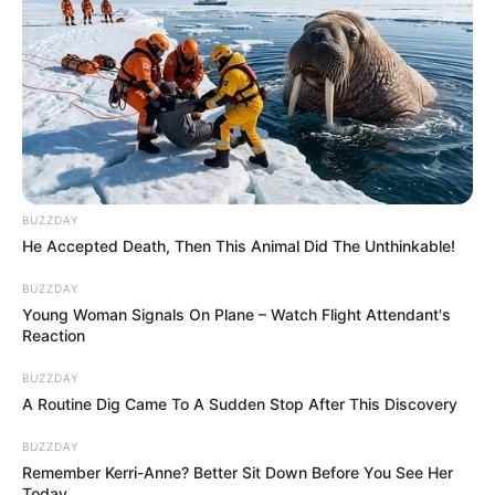
BUZZDAY
He Accepted Death, Then This Animal Did The Unthinkable!
BUZZDAY
Young Woman Signals On Plane – Watch Flight Attendant's
Reaction
BUZZDAY
A Routine Dig Came To A Sudden Stop After This Discovery
Heteken át fagyoskodott otthonában Medveczky
Ilona: „Beöltöztem nyakig síruhába”
BUZZDAY
Remember Kerri-Anne? Better Sit Down Before You See Her
Medveczky Ilona, a magyar táncművészet ikonja,
Today