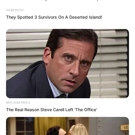
HABERION
Szerző
They Spotted 3 Survivors On A Deserted Island!
More by Szerző
Post
Previous
Nex
Previous Article
Next Article
article:
artic
Egyre gyönyörűbb
Bejelentették: Óriási
navigation
Mészáros Lőrinc…
tüntetésre készülnek az
BRAINBERRIES
The Real Reason Steve Carell Left 'The Office'
szépségkirálynők
Orbán-kormány ellen –
verekednek érte
ILYEN MÉG NEM
VOLT!