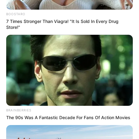
BOOSTARO
Posted
Friss hírek
7 Times Stronger Than Viagra! "It Is Sold In Every Drug
Store!"
in
Majdnem halálra fagyott a
villájában Medveczky Ilona, 12
fok volt, és síruhában élte túl a
művésznő
by
Szerző
•
February 14, 2026
BRAINBERRIES
The 90s Was A Fantastic Decade For Fans Of Action Movies