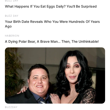
BUZZ DAY
What Happens If You Eat Eggs Daily? You'll Be Surprised
BUZZ DAY
Your Birth Date Reveals Who You Were Hundreds Of Years
Ago
HABERION
A Dying Polar Bear, A Brave Man… Then, The Unthinkable!
BUZZDAY