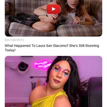
BRAINBERRIES
What Happened To Laura San Giacomo? She's Still Stunning
Today!
A
Nagy Ő
idei évadának már az első perceiben