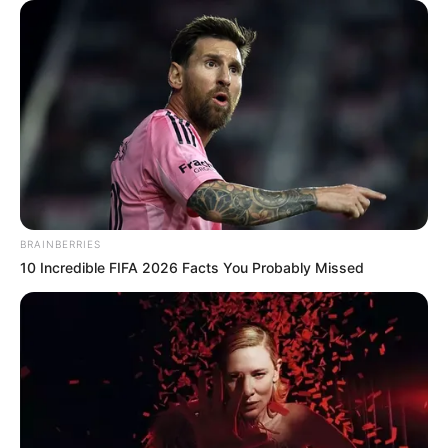
eseményeket
, és ha mégis megjelenik, bő ruhákba
burkolózik.🔹 Egy élő műsorban, amikor Kiara neve
került szóba,
András látványosan zavarba jött
,
mintha elárult volna valamit, amit még nem akart.🔹
Ismerőseik szerint a két sztár között „több lehet,
mint barátság”, és egyre több időt töltenek együtt.
A közösségi oldalak pedig lángra kaptak:
BRAINBERRIES
10 Incredible FIFA 2026 Facts You Probably Missed
„
Biztosan baba van!
”„
Kiara ruhái sokat
elárulnak!
”„
András arca mindent elmondott!
”
A rajongók már a baba nevét
találgatják