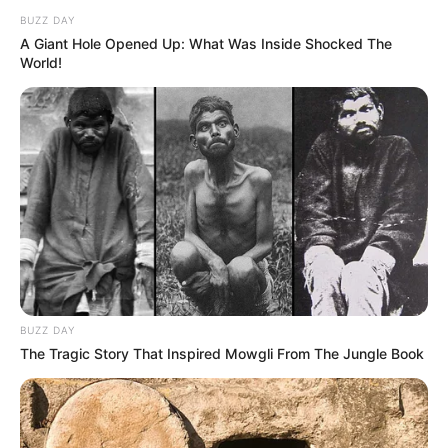
BUZZ DAY
A Giant Hole Opened Up: What Was Inside Shocked The
World!
BUZZ DAY
The Tragic Story That Inspired Mowgli From The Jungle Book