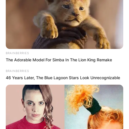
BRAINBERRIES
The Adorable Model For Simba In The Lion King Remake
BRAINBERRIES
46 Years Later, The Blue Lagoon Stars Look Unrecognizable
Bár
nem csak Kiara keltette fel András
érdeklődését
, hiszen:–
Kriszta
és
Gina
kapták az
„első benyomás” karkötőjét,–
Panna
pedig rögtön
flörtbe csábította Andrást,a nézők mégis úgy