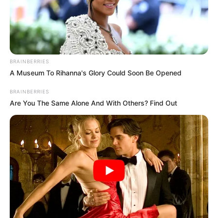
Posted
Friss hírek
in
Kiara Lord terhes Stohl András-
tól eddig ez derült ki: Teljes Cikk
BRAINBERRIES
A Museum To Rihanna's Glory Could Soon Be Opened
a hozzászólásban⏬️
BRAINBERRIES
by
Szerző
•
February 9, 2026
Are You The Same Alone And With Others? Find Out