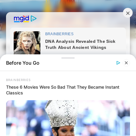
Skip
to
content
Magyarvilag.com
Mai
Open
Men
Search
Before You Go
BRAINBERRIES
These 6 Movies Were So Bad That They Became Instant
Classics