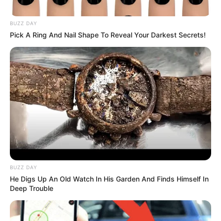
BUZZ DAY
Pick A Ring And Nail Shape To Reveal Your Darkest Secrets!
Kategóriák
Friss hírek
Művészek
Természet
Történetek
Világ
BUZZ DAY
He Digs Up An Old Watch In His Garden And Finds Himself In
Deep Trouble
Információ