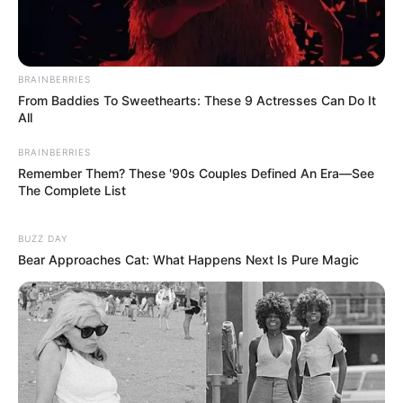
Bár hivatalos bejelentés nincs, a követők fantáziája
beindult.Többen már azon vitatkoznak, vajon a
baba:
BRAINBERRIES
From Baddies To Sweethearts: These 9 Actresses Can Do It
– Kiara karakteres, filmsztáros vonásait örökli,–
All
vagy András ismert mosolyát és sármját.
BRAINBERRIES
Remember Them? These '90s Couples Defined An Era—See
Közben pedig egyre több mém, találgatás és
The Complete List
kedves komment jelenik meg – mintha már biztos
lenne, hogy
új celeb-baba van úton
.
BUZZ DAY
Bear Approaches Cat: What Happens Next Is Pure Magic