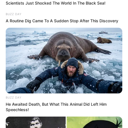
Scientists Just Shocked The World In The Black Sea!
BUZZ DAY
A Routine Dig Came To A Sudden Stop After This Discovery
Szerző
More by Szerző
BUZZ DAY
He Awaited Death, But What This Animal Did Left Him
Speechless!
Post
Previous
Nex
Previous Article
Next Article
article:
artic
Zalatnay Cini úgy
ORBÁN VIKTOR