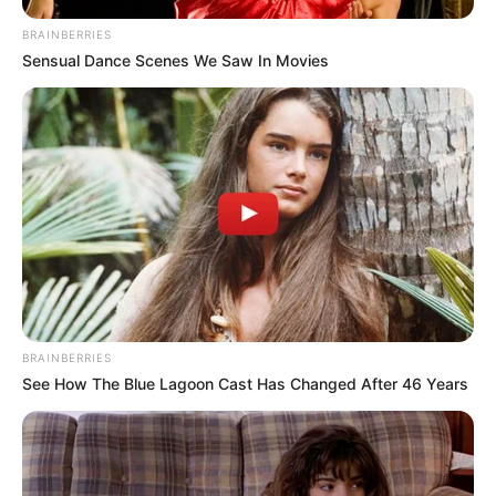
BRAINBERRIES
Sensual Dance Scenes We Saw In Movies
BRAINBERRIES
Felrobbant a hazai sztárvilág: Kiara és Stohl
See How The Blue Lagoon Cast Has Changed After 46 Years
András kapcsolata körül forr a levegő – terhességi
pletykák, egyre több jel, és a rajongók már
névválasztásnál tartanak!