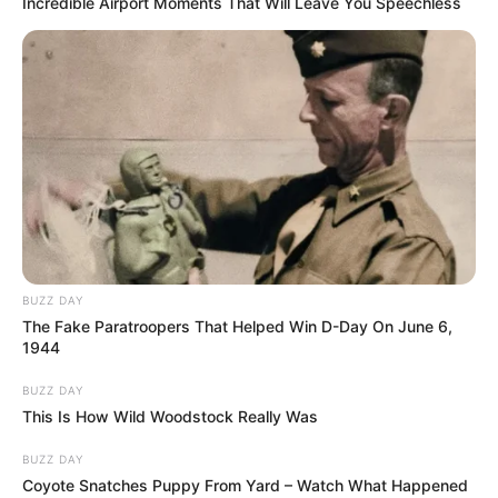
Incredible Airport Moments That Will Leave You Speechless
BUZZ DAY
The Fake Paratroopers That Helped Win D-Day On June 6,
1944
BUZZ DAY
This Is How Wild Woodstock Really Was
BUZZ DAY
Coyote Snatches Puppy From Yard – Watch What Happened