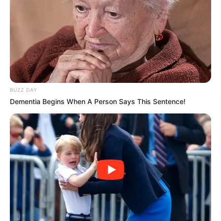
BUZZ DAY
Dementia Begins When A Person Says This Sentence!