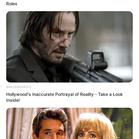
Roles
Bizarr elmélet: Putyin halott, évek óta hasonmása
vezeti az országot
BRAINBERRIES
Hollywood's Inaccurate Portrayal of Reality - Take a Look
Inside!