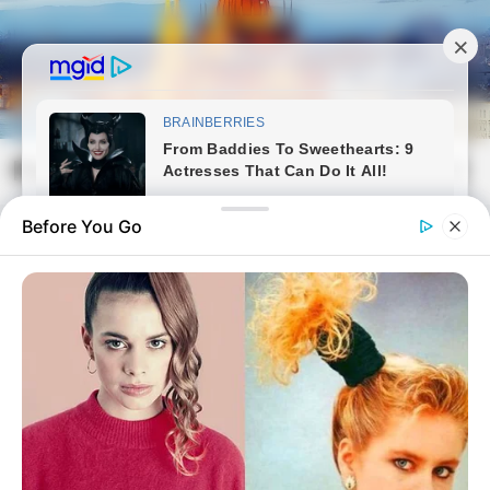
Skip
to
content
Magyarvilag.com
Mai
Open
Men
Search
Before You Go