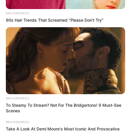
BRAINBERRIES
Posted
Friss hírek
90s Hair Trends That Screamed "Please Don't Try"
in
Itt az igazság Putyin haláláról
Felesége jelentette be a hírt
by
Szerző
•
February 8, 2026
BRAINBERRIES
To Steamy To Stream? Not For The Bridgertons! 9 Must-See
Scenes
BRAINBERRIES
Take A Look At Demi Moore's Most Iconic And Provocative