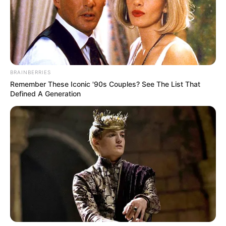
BRAINBERRIES
Remember These Iconic '90s Couples? See The List That
Defined A Generation
Meglepő elméletett vett elő a Daily Star: cikkükben
azt állítják, hogy Oroszország vezetője évek óta
halott, és egy hasonmás vette át a helyét. Bizarr, az
interneten terjedő összeesküvés-elméletek szerint
Vlagyimir Putyint még 2014-ben végeztette ki a
CIA és a brit titkosszolgálat, az MI6, hogy saját
emberükkel helyettesíthessék.