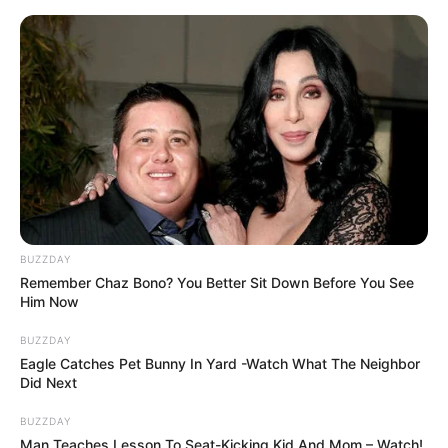
BUZZDAY
Remember Chaz Bono? You Better Sit Down Before You See
Him Now
BUZZDAY
Eagle Catches Pet Bunny In Yard -Watch What The Neighbor
Did Next
BUZZDAY
Man Teaches Lesson To Seat-Kicking Kid And Mom – Watch!