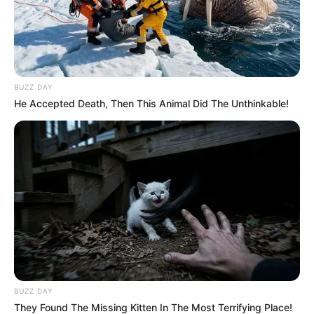
BUZZ DAY
He Accepted Death, Then This Animal Did The Unthinkable!
BUZZ DAY
They Found The Missing Kitten In The Most Terrifying Place!