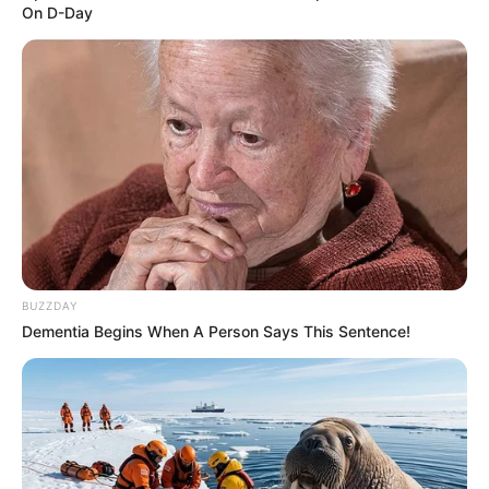
On D-Day
BUZZDAY
Dementia Begins When A Person Says This Sentence!