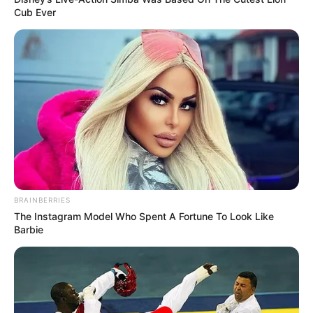
Bár időről időre felröppennek hírek Putyin
Cub Ever
állítólagos haláláról, egyelőre semmilyen
megbízható bizonyíték nem támasztja alá ezeket az
állításokat. Amíg a nemzetközi szervezetek, a
nyugati politikai vezetők és maga az orosz kormány
is élő vezetőként hivatkozik rá, addig nagy
valószínűséggel Vlagyimir Putyin továbbra is aktív
politikai szereplő.
BRAINBERRIES
The Instagram Model Who Spent A Fortune To Look Like
Barbie