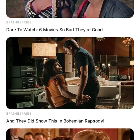
BRAINBERRIES
Dare To Watch: 6 Movies So Bad They're Good
BRAINBERRIES
And They Did Show This In Bohemian Rapsody!