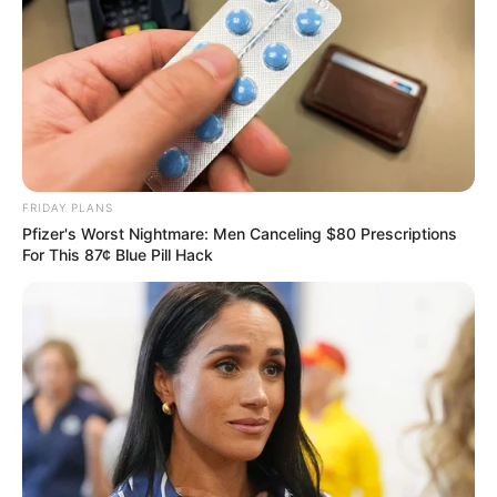
Meghalt Kontra György, aki 2015-től éveken át
vezette a közmédia híradóját
Mély…
FRIDAY PLANS
Pfizer's Worst Nightmare: Men Canceling $80 Prescriptions
For This 87¢ Blue Pill Hack