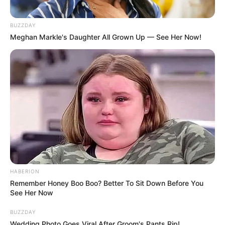
BUZZDAY
Meghan Markle's Daughter All Grown Up — See Her Now!
HABERION
Remember Honey Boo Boo? Better To Sit Down Before You
See Her Now
BUZZDAY
Wedding Photo Goes Viral After Groom's Pants Rip!