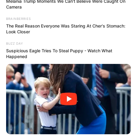
Melania Trump Moments We Can't Believe Were Caught On
Camera
BRAINBERRIES
The Real Reason Everyone Was Staring At Cher's Stomach:
Look Closer
BUZZ DAY
Suspicious Eagle Tries To Steal Puppy - Watch What
Happened