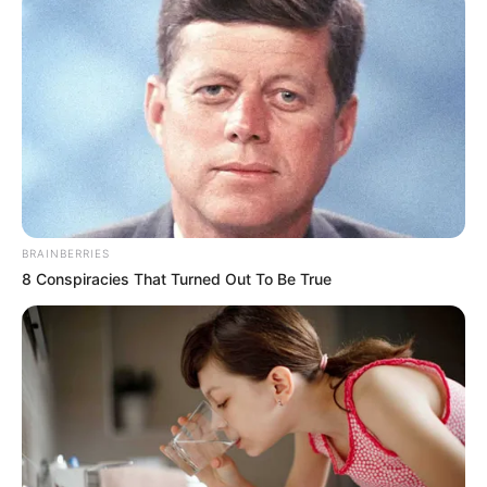
BRAINBERRIES
8 Conspiracies That Turned Out To Be True
Nem érkezett azonnali gázolási jelentés
A történet egyik legmeglepőbb eleme, hogy a
feltételezett gázolásról nem érkezett azonnali
bejelentés. Információink szerint a halálesetre nem
az a mozdonyvezető hívta fel a figyelmet, aki
esetlegesen érintett lehetett volna az incidensben,