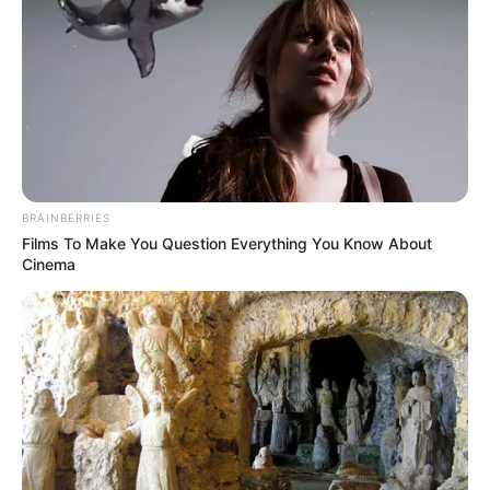
BRAINBERRIES
Films To Make You Question Everything You Know About
Cinema
Megmagyarázhatatlan
körülmények: új részletek Kontra
György halálának ügyében
Egyre több, máig megválaszolatlan kérdés merül
fel M1 Híradó egykori ismert arcának halála