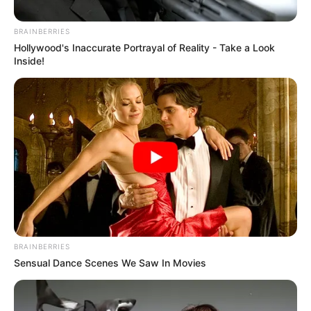
Posted
Friss hírek
BRAINBERRIES
Hollywood's Inaccurate Portrayal of Reality - Take a Look
in
Inside!
Újabb drámai részletek
DERÜLTEK KI Kontra György
halálának ügyében
by
Szerző
•
February 7, 2026
BRAINBERRIES
Sensual Dance Scenes We Saw In Movies