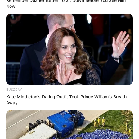
Remember Duane? Better To Sit Down Before You See Him
Now
versenyképes árak
,
gyors, kényelmes bevásárlás
,
és
helyi munkaerő alkalmazása
.
A lánc célja, hogy
nemcsak importált brandként
,
hanem
magyar csapatokkal és
beszállítókkal
működjön, ezzel erősítve a regionális
gazdaságot is.
Mikor nyithat meg az első bolt?
BUZZDAY
Kate Middleton's Daring Outfit Took Prince William's Breath
A jelenlegi tervek szerint az első Kaufland
Away
Magyarországon
2026 első felében
nyílhat meg.
Az előkészületek már zajlanak – a terület kijelölése,
a beszállítói egyeztetések és a logisztikai hálózat
összehangolása is folyamatban van.