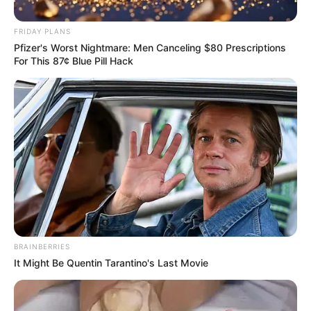
FRIDAY PLANS
Posted
Friss hírek
Pfizer's Worst Nightmare: Men Canceling $80 Prescriptions
For This 87¢ Blue Pill Hack
in
Magyarországra is jön a
Kaufland – Retteghet az Aldi és
a Lidl
by
Szerző
•
February 4, 2026
BRAINBERRIES
It Might Be Quentin Tarantino's Last Movie