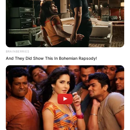
BRAINBERRIES
And They Did Show This In Bohemian Rapsody!