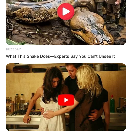
BUZZDAY
What This Snake Does—Experts Say You Can't Unsee It