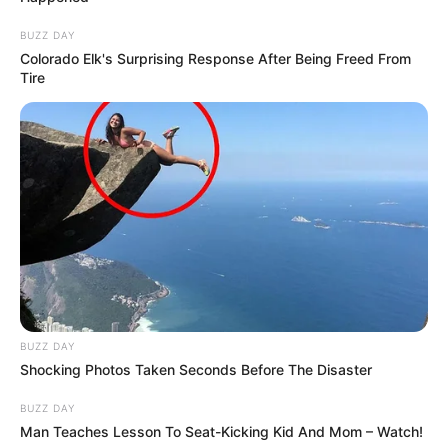
BUZZ DAY
Colorado Elk's Surprising Response After Being Freed From
Tire
BUZZ DAY
Shocking Photos Taken Seconds Before The Disaster
Ez a koncepció Romániában már bizonyított: a
kisebb, gyors bevásárlásra tervezett Kaufland-
BUZZ DAY
Man Teaches Lesson To Seat-Kicking Kid And Mom – Watch!
üzletek
óriási sikert arattak
, mivel pontosan