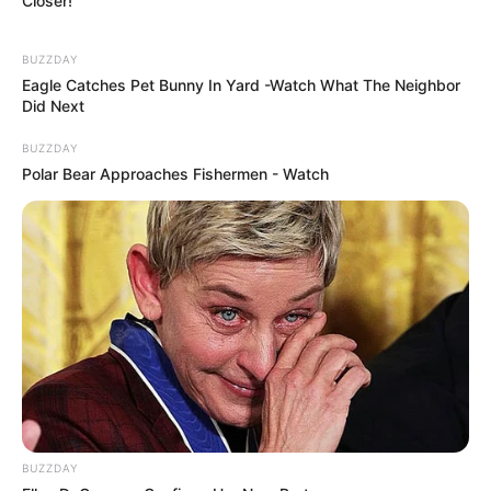
Closer!
Gyöngyös kiválasztása sem véletlen:
BUZZDAY
Eagle Catches Pet Bunny In Yard -Watch What The Neighbor
a város
erős régiós központ
,
Did Next
stabil lakossággal
és
erős átmenő
BUZZDAY
forgalommal
rendelkezik,
Polar Bear Approaches Fishermen - Watch
valamint a
Mátra és az M3-as autópálya
közelsége
kiváló logisztikai előny.
Az elmúlt években Gyöngyös látványosan
fejlődött, számos nemzetközi márka jelent már
meg itt. Egy, a projekthez közel álló magyar
szakember szerint:
„Gyöngyös nem kísérlet, hanem referencia. Ha
itt működik, az üzenet az egész országnak szól.”
BUZZDAY