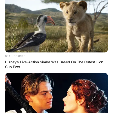
hogy „végre véget érjen az a rémálom, amelyet
Orbán-rendszernek hívnak” – tette hozzá.
BRAINBERRIES
Disney’s Live-Action Simba Was Based On The Cutest Lion
Cub Ever