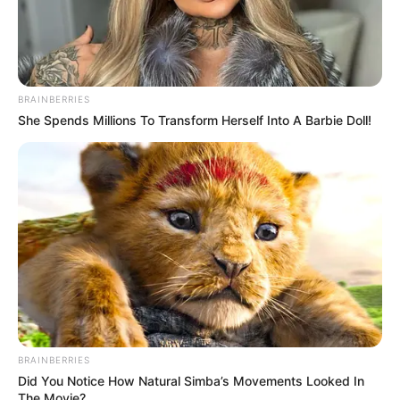
BRAINBERRIES
She Spends Millions To Transform Herself Into A Barbie Doll!
BRAINBERRIES
Did You Notice How Natural Simba’s Movements Looked In
The Movie?