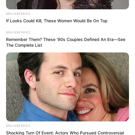
BRAINBERRIES
Posted
Friss hírek
If Looks Could Kill, These Women Would Be On Top
in
BRAINBERRIES
FRISS!! 😲 Mi történt?!
Remember Them? These '90s Couples Defined An Era—See
Megtámadták Magyar Pétert!
The Complete List
Durva támadás érte 😲😡
by
Szerző
•
January 31, 2026
BRAINBERRIES
Shocking Turn Of Event: Actors Who Pursued Controversial