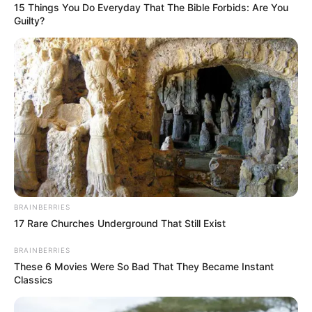
15 Things You Do Everyday That The Bible Forbids: Are You
Guilty?
Erre jelentett megoldást Magyar Péter, akinek
köszönhetően a pedofilbotrány minden idők
legnagyobb, ám legrövidebb kormányválsága lett
Magyarországon – vélekedett.
Dobrev Klára azt mondta: az egész országon
érződik, hogy az embereknek elegük van a
BRAINBERRIES
17 Rare Churches Underground That Still Exist
Fideszből, változást akarnak.
Ugyanakkor a többség összeszorított foggal
BRAINBERRIES
These 6 Movies Were So Bad That They Became Instant
próbál túlélni és nem mer megszólalni,
Classics
mert fél a következményektől, miközben alig várja,