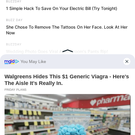
BUZZDAY
1 Simple Hack To Save On Your Electric Bill (Try Tonight)
BUZZ DAY
She Chose To Remove The Tattoos On Her Face. Look At Her
Now
BUZZDAY
Információ
Wedding Photo Goes Viral After Groom's Pants Rip!
Adatvédelmi irányelvek
Általános Szerződési Feltételek
Rólunk
Test Page
Copyright © 2026
Magyarvilag.com
.
Powered by
WordPress
and
HybridMag
.
BUZZ DAY