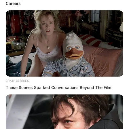
Careers
Megtámadták Magyar Pétert! Durva támadás érte:
Molnár Csaba, a DK ügyvezető alelnöke szerint
Magyar Péter miatt ült le olyan hamar a
pedofilbotrány.
BRAINBERRIES
These Scenes Sparked Conversations Beyond The Film
Szolnokon tartott rendezvényt a Demokratikus
Koalíció (DK), ahol Molnár Csaba,