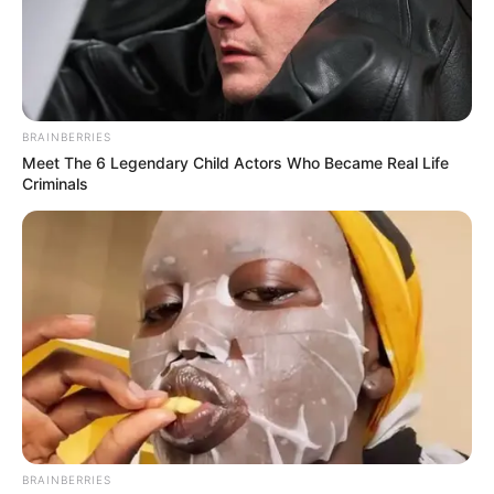
a DK ügyvezető alelnöke arról beszélt: a kegyelmi
ügy után Orbán Viktor megpróbálta megőrizni
hatalmát, melyhez egyrészt le kellett vennie a
témát napirendről, másrészt meg kellett osztania az
BRAINBERRIES
ellenzéket.
Meet The 6 Legendary Child Actors Who Became Real Life
Criminals
BRAINBERRIES