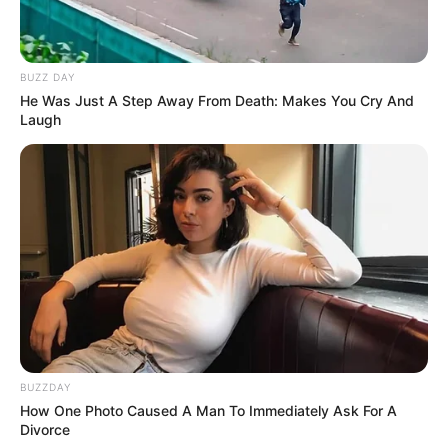
BUZZ DAY
He Was Just A Step Away From Death: Makes You Cry And
Laugh
Post
Previous
Nex
Previous Article
Next Article
article:
artic
Hatalmas ajándékot
Dopeman hatalmas
navigation
küld Orbán a
pofont adott Magyar
nyugdíjasoknak –
Péternek !Dopeman
márciusig teljesen
olyat szólt be Magyar
ingyen jár
Péternek , hogy a fal
adta a másikat, ez az
eddigi legkeményebb
BUZZDAY
kritika ! 👇 𝗖𝗶𝗸𝗸 𝗮
How One Photo Caused A Man To Immediately Ask For A
𝗵𝗼𝘇𝘇𝗮́𝘀𝘇𝗼́𝗹𝗮́𝘀𝗯𝗮𝗻
Divorce