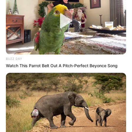
BUZZ DAY
Watch This Parrot Belt Out A Pitch-Perfect Beyonce Song
Derült égből jött a hír! Rossz hír a nyugdíjasoknak:
csúszik a 14. havi nyugdíj utalása, ITT van az új
dátum: