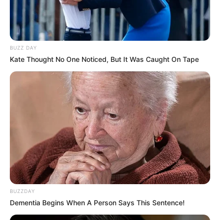
BUZZ DAY
Kate Thought No One Noticed, But It Was Caught On Tape
BUZZDAY
Dementia Begins When A Person Says This Sentence!