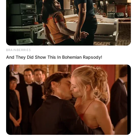
BRAINBERRIES
And They Did Show This In Bohemian Rapsody!