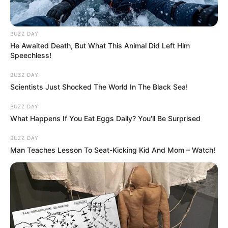
Hogyan érkeznek a pénzek?
BUZZ DAY
He Awaited Death, But What This Animal Did Left Him
Speechless!
A
13. havi nyugdíj
és a
14. havi nyugdíj első
részlete
két egymást követő napon
kerül
BUZZ DAY
jóváírásra.
Scientists Just Shocked The World In The Black Sea!
A változás
csak technikai jellegű
: az
összegek
BUZZ DAY
és jogosultságok nem változnak
.
What Happens If You Eat Eggs Daily? You'll Be Surprised
A cél a
zökkenőmentes,
BUZZ DAY
biztonságos
teljesítés.
Man Teaches Lesson To Seat-Kicking Kid And Mom – Watch!
Mit érdemes tudni előre? –
Hasznos tippek
Ha az egyik tétel
egy nappal később
jelenik