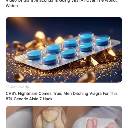
Video Of Giant Anaconda Is Going Viral All Over The World.
Watch
Összegzés:
a nyugdíjak
nem egy nap alatt
,
hanem
két nap alatt
érkeznek meg – rendben,
sorban, biztonságosan. A pénz jön,
csak
kulturáltan kivárja a sorát
. 😊
FRIDAY PLANS
CVS’s Nightmare Comes True: Men Ditching Viagra For This
87¢ Generic Aisle 7 Hack