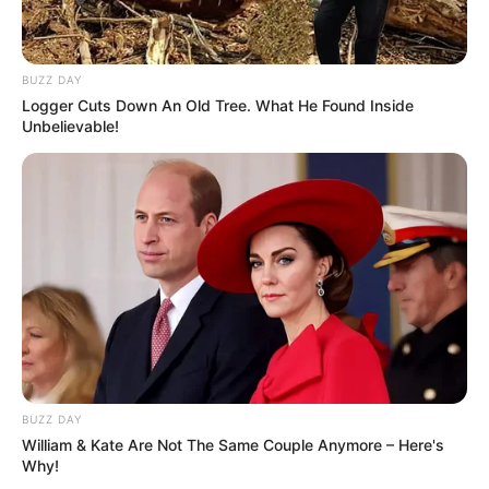
BUZZ DAY
Logger Cuts Down An Old Tree. What He Found Inside
Unbelievable!
BUZZ DAY
William & Kate Are Not The Same Couple Anymore – Here's
Why!