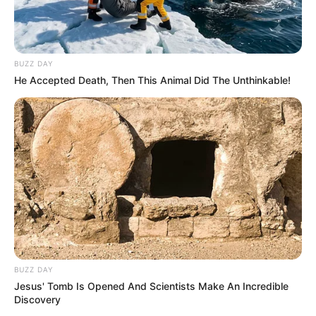
BUZZ DAY
He Accepted Death, Then This Animal Did The Unthinkable!
BUZZ DAY
Jesus' Tomb Is Opened And Scientists Make An Incredible
Discovery