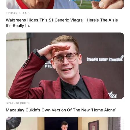
Posted
Friss hírek
FRIDAY PLANS
Walgreens Hides This $1 Generic Viagra - Here's The Aisle
in
It's Really In.
Derült égből jött a hír! Rossz hír
a nyugdíjasoknak: csúszik a 14.
havi nyugdíj utalása, ITT van az
új dátum: 👇 A cikk a
hozzászólásoknál olvasható!
by
Szerző
•
January 30, 2026
BRAINBERRIES
Macaulay Culkin's Own Version Of The New ‘Home Alone’