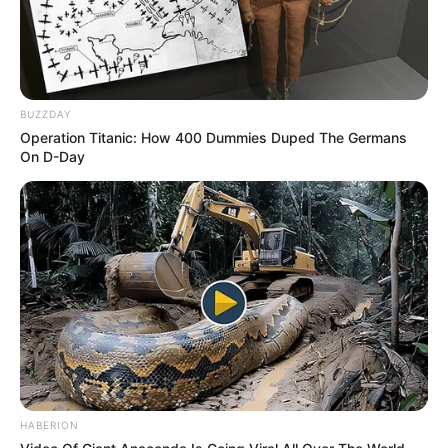
meg, az a
hivatalos menetrend része
.
Ellenőrizd a számlát két napon át
, mielőtt
ügyintézésbe kezdenél.
Postai kifizetésnél
a kézbesítési rend is
BUZZDAY
igazodik az új ütemezéshez.
Operation Titanic: How 400 Dummies Duped The Germans
Kérdés esetén a
bankod
On D-Day
ügyfélszolgálata
vagy a
Nyugdíjfolyósító
ad
pontos tájékoztatást.
Előretekintés
A kormány hangsúlyozta az idősek megbecsülését:
2010 óta a nyugdíjak vásárlóértéke érdemben
nőtt.
Idén
a 14. havi nyugdíj
első
részlete
,
jövőre
pedig a
teljes 14. havi
HABERION
nyugdíj
kifizetése válik esedékessé.