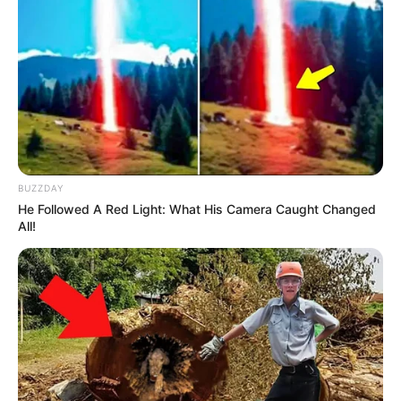
BUZZDAY
He Followed A Red Light: What His Camera Caught Changed
All!