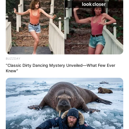
kormány
módosította az ütemezést
, hogy
elkerülje a fennakadásokat.
BUZZDAY
“Classic Dirty Dancing Mystery Unveiled—What Few Ever
Knew"