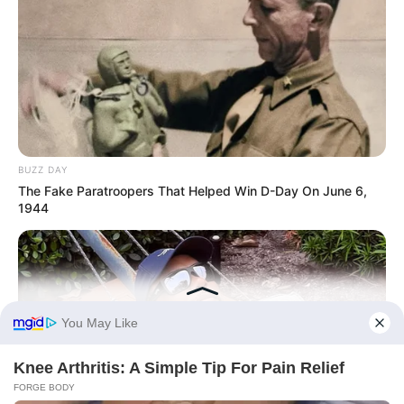
Művészek
Természet
Történetek
Világ
BUZZ DAY
The Fake Paratroopers That Helped Win D-Day On June 6,
1944
Információ
Adatvédelmi irányelvek
Általános Szerződési Feltételek
Rólunk
Test Page