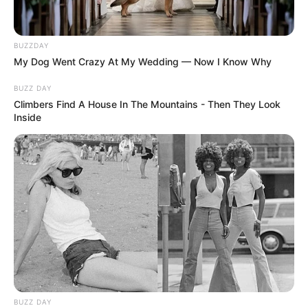
BUZZDAY
My Dog Went Crazy At My Wedding — Now I Know Why
BUZZ DAY
Post
Previous
Nex
Climbers Find A House In The Mountains - Then They Look
Previous Article
Next Article
Inside
article:
artic
GYÁSZ! Meghalt
1 perce érkezett!
navigation
Sebestyén Balázs
Rendkívüli Hatalmas
felesége: hosszú
fordulat! Szabadon
küzdelem után hunyt
engedték Lajcsit!
el! Nyugodjék
Ebből az okból
békében! 😔🖤
kifolyólag engedték ki a
börtönből:
Legutóbbi cikkek
BUZZ DAY