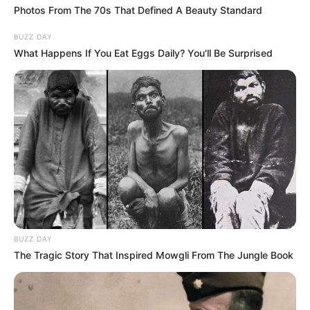
Photos From The 70s That Defined A Beauty Standard
🔎 Tarjányi Péter olyat vett észre Orbán Viktor
BUZZ DAY
tusványosi beszédében, amelyet más nem
What Happens If You Eat Eggs Daily? You'll Be Surprised
📉 FORDULAT A TISZA PÁRTNÁL – CSÖKKENT A
TÁMOGATOTTSÁG A FRISS FELMÉRÉS SZERINT
📊 Most így áll a TISZA és a Fidesz a friss felmérés
szerint
🚨 Friss! Súlyos lépést jelentett be a Fidesz, miután
elnémították képviselőjüket a parlamentben
💰 Mi történt? Belenyúl a parlament Magyar Péter
fizetésébe
BUZZ DAY
The Tragic Story That Inspired Mowgli From The Jungle Book
Kategóriák
Friss hírek