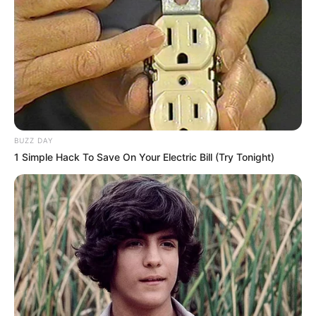
GYÓGYÍTHATATLAN BETEGSÉGGEL KÜZD HÓDI
PAMELA! Évek óta komoly betegség gyötri Hódi
Pamelát. A sztáranyuka szenvedésére azonban
BUZZ DAY
nincs gyógymód, egyetlen dolog lehet ilyenkor a
1 Simple Hack To Save On Your Electric Bill (Try Tonight)
segítségére, ezt pedig rendszerint a közelében
tartja. Hosszú éveken keresztül meggyűlt már a
baja Hódi Pamelának egy rejtélyes betegséggel,
ami bár csak időszakosan tör rá, rengeteg
szenvedést okoz neki. A sztáranyuka az
úgynevezett Cluster-fejfájással küzd, erre a kórra
azonban még az orvosok sem találták meg a
megfelelő gyógymódot.