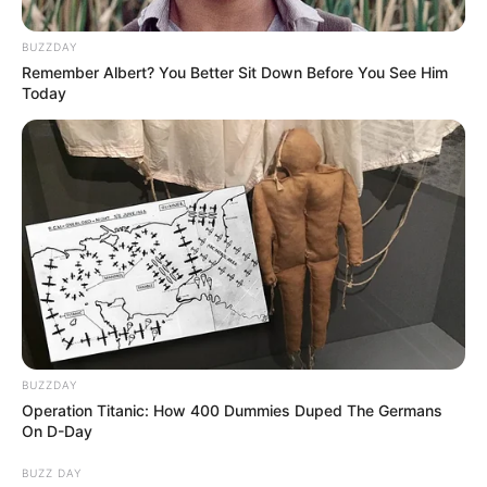
BUZZDAY
Remember Albert? You Better Sit Down Before You See Him
Today
BUZZDAY
Operation Titanic: How 400 Dummies Duped The Germans
On D-Day
Általában a fájdalmat a feszültség és a stresszes
BUZZ DAY