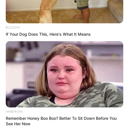
ez sem tudja teljesen megszüntetni a panaszokat.
BUZZDAY
If Your Dog Does This, Here's What It Means
HABERION
Remember Honey Boo Boo? Better To Sit Down Before You
See Her Now