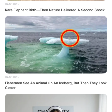
születése után.
HABERION
Rare Elephant Birth—Then Nature Delivered A Second Shock
HABERION
Fishermen See An Animal On An Iceberg, But Then They Look
Closer!