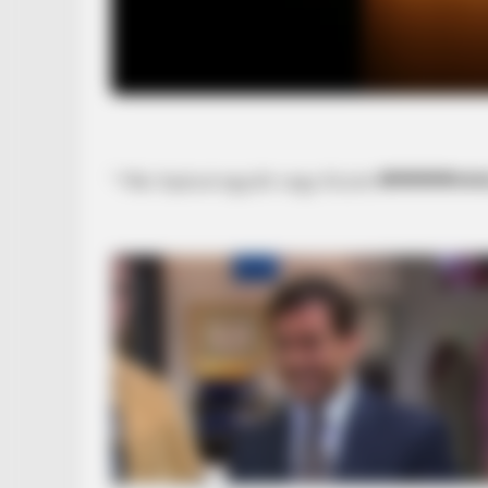
” Már Apával együtt vagy Kicsim!🖤🖤🖤🖤💔