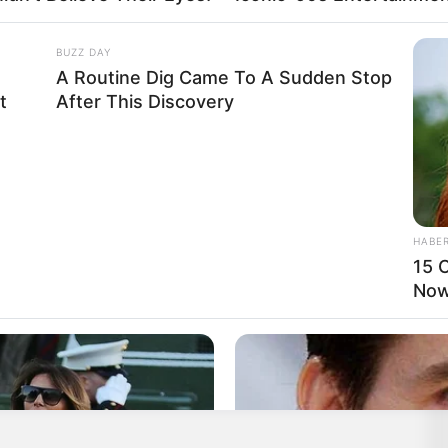
BUZZ DAY
A Routine Dig Came To A Sudden Stop
t
After This Discovery
😭😭😭
😭😭😭
HABE
15 C
Now.