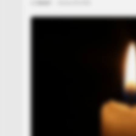
by
Szerző
•
January 28, 2026