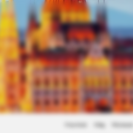
Friss hírek
Világ
Művésze