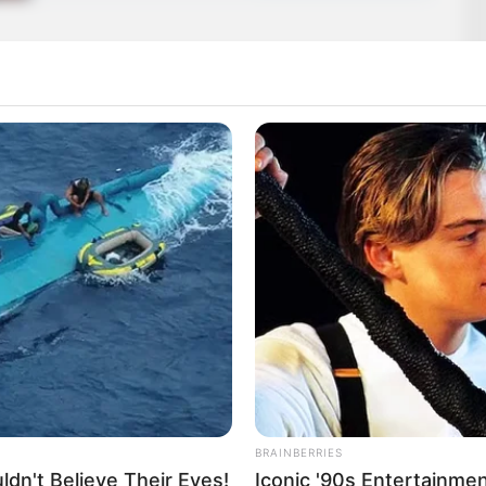
😭😭😭
BRAINBERRIES
😭😭😭
dn't Believe Their Eyes!
Iconic '90s Entertainme