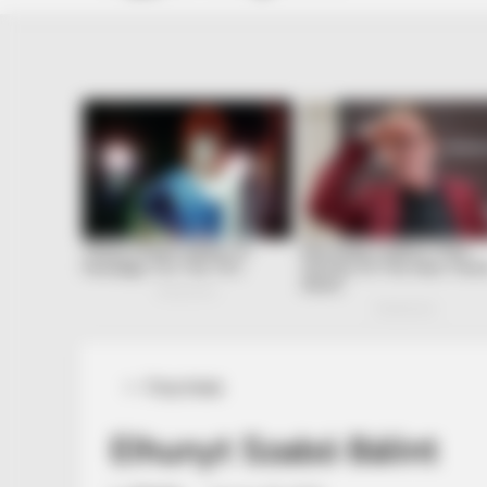
Posted
Friss hírek
in
Elhunyt Szabó Bálint