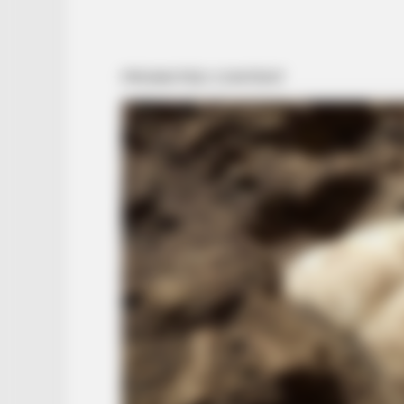
BUZZ DAY
Dementia Begins When A Person 
This Sentence!
BUZZ DAY