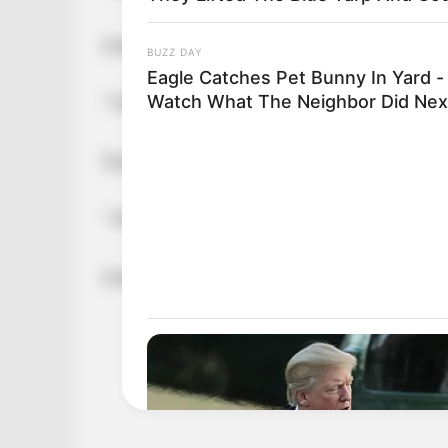
Szabó Bálint 🖤💔😥 ”
BUZZ DAY
Eagle Catches Pet Bunny In Yard -
Watch What The Neighbor Did Nex
” Már Apával együtt vagy Kicsim!🖤🖤🖤🖤💔
Szabó Bálint 🖤💔😥 ”
” Már Apával együtt vagy Kicsim!🖤🖤🖤🖤💔
Szabó Bálint 🖤💔😥 ”