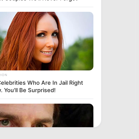
RION
elebrities Who Are In Jail Right
 You'll Be Surprised!