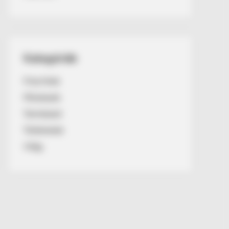
Kategóriák
Friss hírek
Művészek
Természet
Történetek
Világ