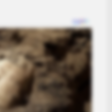
BUZZ DAY
HABE
Says
Malia Obama's Transformation Is A
Sci
Sight To See
Free
RADAR MEDIA