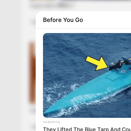
Szabó Bálint 🖤💔😥 ”
Before You Go
” Már Apával együtt vagy Kicsim!🖤🖤🖤🖤💔
Szabó Bálint 🖤💔😥 ”
HABERION
” Már Apával együtt vagy Kicsim!🖤🖤🖤🖤💔
They Lifted The Blue Tarp And Coul