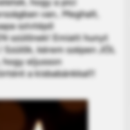
letek, hogy a pici
szágban van.. Meghalt,
apa szívtépő
N szülőnek! Emiatt hunyt
..! Szülők, kérem szépen JÓL
, hogy eljusson
rtént a kisbabánkkal!!