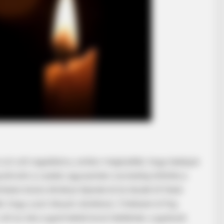
s el volt ragadtatva, amikor megtudták, hogy babájuk
g bővülni a család, egyszerűen csordultig töltötte a
talan közös élményt éljenek át és lássák őt fiatal
hogy a pici lányuk váratlanul, 3 hetesen el fog
volt az oka a gyermekük korai halálának, a gyászuk