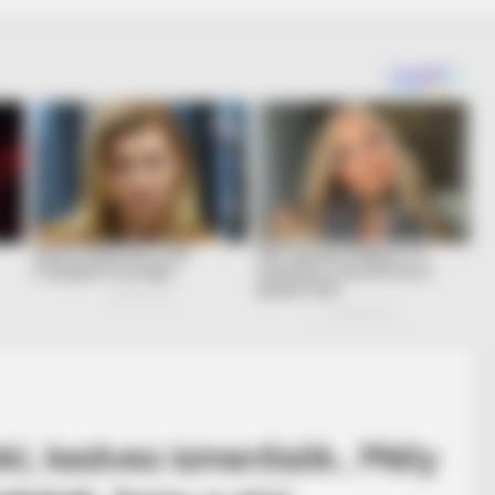
i, kedves ismerősök.. Mély