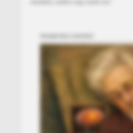
testedben, anélkül, hogy tudnál róla.”
RADAR MEDIA
New Photos Of Female Soldiers - 
Surprising Details Emerge