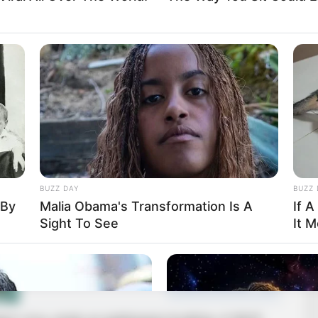
kolóztam. Egy hónapba telt, mire ezt meg tudtam írni,
 eseményből, akkor az legyen az, hogy segítek
tt menjünk. Ha újszülött gyermeked van, vagy egy
 is, ha kell!
onyosodj meg róla, hogy kezet mosott előtte. Majd
BUZZ DAY
BUZZ 
 By
Malia Obama's Transformation Is A
If A
Sight To See
It 