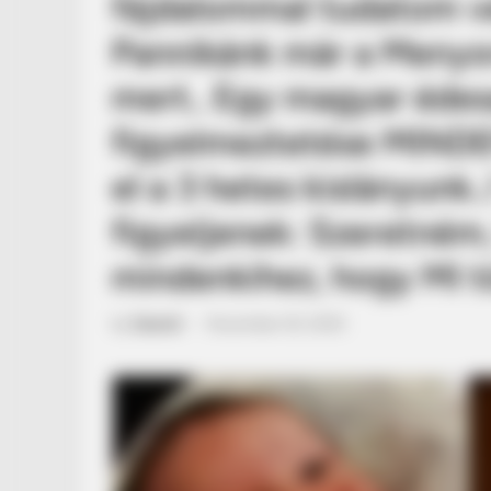
fájdalommal tudatom ve
Pannikánk már a Menyor
mert.. Egy magyar édes
figyelmeztetése MINDE
el a 3 hetes kislányunk
figyeljenek: Szeretném
mindenkihez, hogy MI tö
by
Szerző
•
November 20, 2025