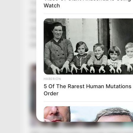
“A kis Pannikánk halála óta teljes csöndbe bur
Watch
de ha bármi jó is származhat ebből a tragikus
másoknak megelőzni azt, amin keresztül kelle
újszülött közelébe kerülsz, moss kezet. Többször
Ha bárki meg akarja fogni a gyermekedet, biz
kérd meg, hogy még egyszer tegye meg…
HABERION
5 Of The Rarest Human Mutations
Order