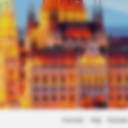
Friss hírek
Világ
Művésze