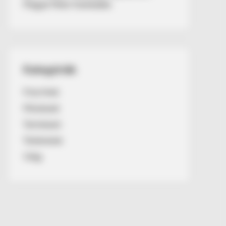
Magyar Péter fizetésébe
Kategóriák
Friss hírek
Művészek
Természet
Történetek
Világ