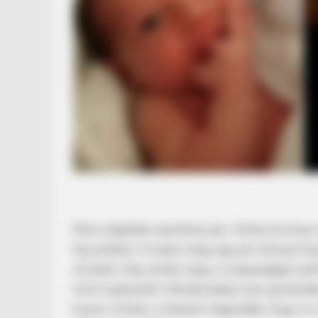
Mint a legtöbb szerelmes pár, Tamás és Anna i
fog születni. A tudat, hogy egy pici lánnyal fo
szívüket. Alig várták, hogy a csöppséggel szám
nővé cseperedni. Rémálmukban sem gondolták, 
hunyni. Amikor a fiatalok megtudták, hogy mi 