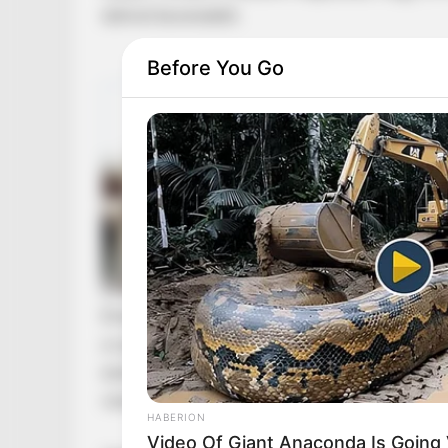
dühvel keveredett.
Before You Go
Értesülésük szerint, megelőzhető lett volna. 
a nyilvánosság elé viszi a történteket. A Faceb
eseményt megossza a világgal, abban a reményb
veszélyre, amely sokkal gyakoribb, mint gondo
HABERION
Video Of Giant Anaconda Is Going V