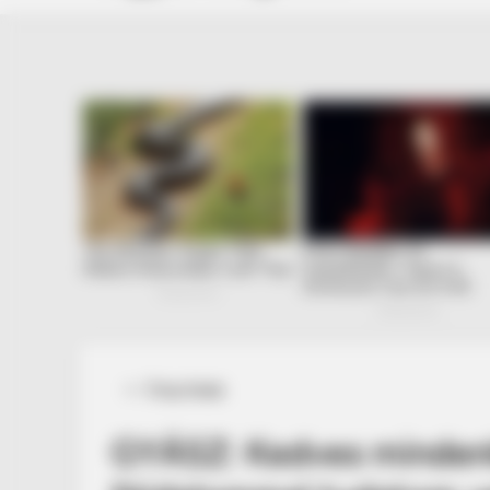
Posted
Friss hírek
in
GYÁSZ: Kedves mindenk