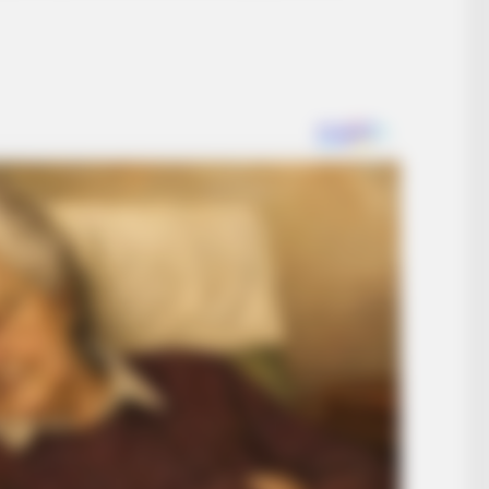
RADAR MEDIA
INST
5
Once Voted Most Beautiful Twins,
Whe
Here's What They Look Like Now
Too