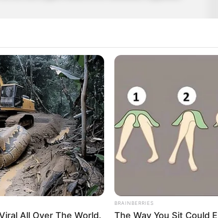
Amint némi erőt érzett magában Tamás, úgy gondolta,
ook felületét használta arra, hogy a tragikus
en, hogy felkelti a figyelmet egy potenciális
lnánk. A következőt írta:
BRAINBERRIES
iral All Over The World.
The Way You Sit Could E