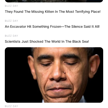
BUZZ DAY
They Found The Missing Kitten In The Most Terrifying Place!
BUZZ DAY
An Excavator Hit Something Frozen—The Silence Said It All!
BUZZ DAY
Scientists Just Shocked The World In The Black Sea!
Ha nem a Partizánban teregeti ki a NER
szennyesét, akkor páros lábbal áll bele Rogán
Antalba a Facebookon.
Ezek mellett nem csoda, hogy az elmúlt hetekben
megosztotta az embereket. „Természetesen kapok
BUZZ DAY