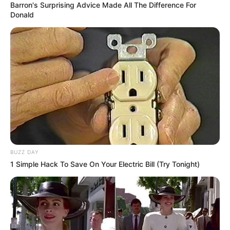
Barron's Surprising Advice Made All The Difference For
Donald
BUZZ DAY
1 Simple Hack To Save On Your Electric Bill (Try Tonight)