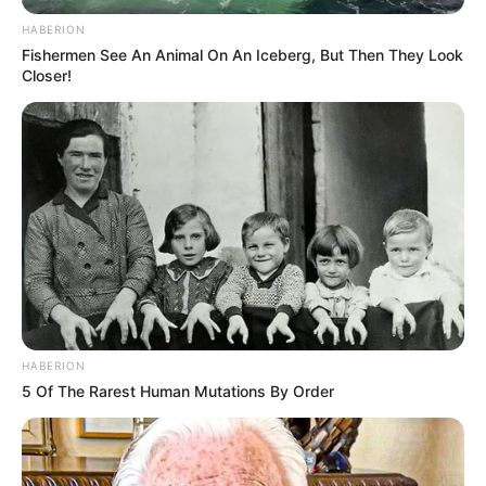
HABERION
Fishermen See An Animal On An Iceberg, But Then They Look
Closer!
HABERION
5 Of The Rarest Human Mutations By Order