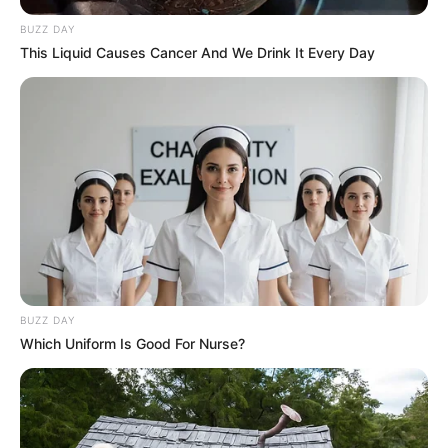
BUZZ DAY
This Liquid Causes Cancer And We Drink It Every Day
BUZZ DAY
Which Uniform Is Good For Nurse?