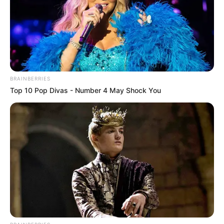
Kategóriák
Friss hírek
BRAINBERRIES
Művészek
Top 10 Pop Divas - Number 4 May Shock You
Természet
Történetek
Világ
Információ