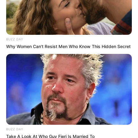
BUZZ DAY
Why Women Can't Resist Men Who Know This Hidden Secret
BUZZ DAY
Take A Look At Who Guy Fieri Is Married To