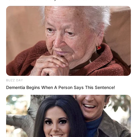
BUZZ DAY
Dementia Begins When A Person Says This Sentence!