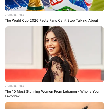
legnagyobb politikai erő között minden vizsgált
kategóriában csökkent.
BRAINBERRIES
The World Cup 2026 Facts Fans Can't Stop Talking About
Bár a változás még a statisztikai hibahatáron belül
mozog, iránya egyértelmű: a Tisza Párt előnye
olvad, a Fidesz pedig lassan, de következetesen
zárkózik fel.
BRAINBERRIES
The 10 Most Stunning Women From Lebanon - Who Is Your
Favorite?