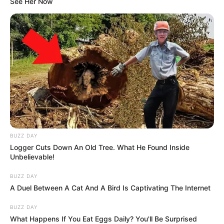
See Her Now
BUZZ DAY
Logger Cuts Down An Old Tree. What He Found Inside
Unbelievable!
BUZZ DAY
A Duel Between A Cat And A Bird Is Captivating The Internet
BUZZ DAY
What Happens If You Eat Eggs Daily? You'll Be Surprised