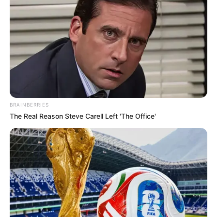
BRAINBERRIES
The Real Reason Steve Carell Left 'The Office'
Most azonban fordulat látszik körvonalazódni. A 21
Kutatóközpont legfrissebb felmérése szerint –
amelyet a 24.hu ismertetett – a különbség a két