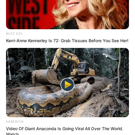
BUZZ DAY
Kerri-Anne Kennerley Is 72: Grab Tissues Before You See Her!
HABERION
Video Of Giant Anaconda Is Going Viral All Over The World.
Watch