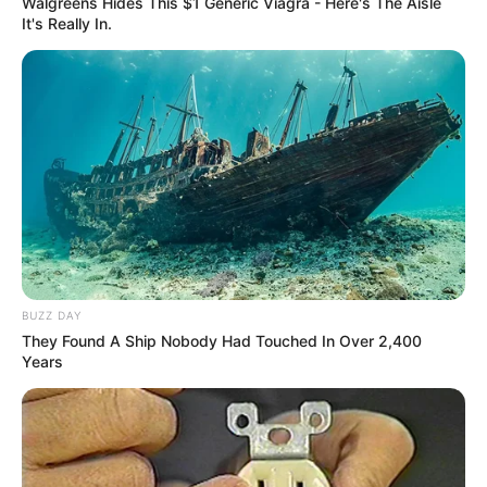
Walgreens Hides This $1 Generic Viagra - Here's The Aisle
It's Really In.
BUZZ DAY
They Found A Ship Nobody Had Touched In Over 2,400
Years