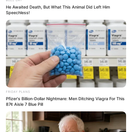
BUZZ DAY
He Awaited Death, But What This Animal Did Left Him
Művészek
Speechless!
Természet
Történetek
Világ
Információ
FRIDAY PLANS
Pfizer's Billion-Dollar Nightmare: Men Ditching Viagra For This
Adatvédelmi irányelvek
87¢ Aisle 7 Blue Pill
Általános Szerződési Feltételek
Rólunk
Test Page