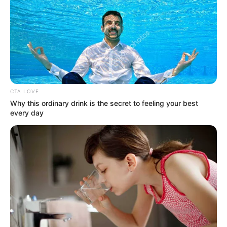
Zuhanásba kezdett a Tisza – váratlan fordulat a
magyar politikában, szűkül az olló a két legnagyobb
erő között
CTA LOVE
Why this ordinary drink is the secret to feeling your best
every day