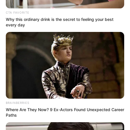
CTA FAVORITE
Why this ordinary drink is the secret to feeling your best
every day
Olyan folyamatok rajzolódnak ki a magyar
belpolitikában, amelyekre néhány hónappal ezelőtt
még kevesen számítottak.
A közvélemény-kutatások hosszú ideig egyértelmű
trendet mutattak: Magyar Péter pártja, a Tisza Párt
lendületesen erősödött, miközben a Fidesz
BRAINBERRIES
támogatottsága inkább stagnált vagy lassan
Where Are They Now? 9 Ex-Actors Found Unexpected Career
csökkent.
Paths