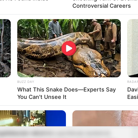
Controversial Careers
nyeket
, a Budapesti Rendőr-főkapitányság
ezűség gyanúja
, vagyis bűncselekmény kizárható. A
 hogy az ügyben
közigazgatási eljárás
indult, a halál
ert.
BUZZ DAY
RADA
What This Snake Does—Experts Say
Dav
You Can't Unsee It
Eas
gdöbbenést váltott ki
a sporttársak, barátok és