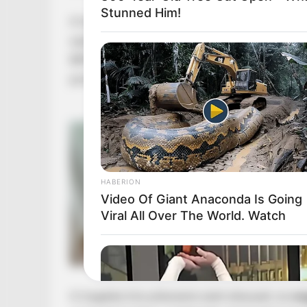
Stunned Him!
A hatóságok
jelenleg is vizsgálják a körülmé
sajtóosztálya szerint
nem merült fel idegenk
BRFK szóvivője,
Csécsi Soma
megerősítette,
pontos ideje és oka azonban egyelőre nem ism
HABERION
Video Of Giant Anaconda Is Going
Viral All Over The World. Watch
A tragédia híre pillanatok alatt elterjedt, és
me