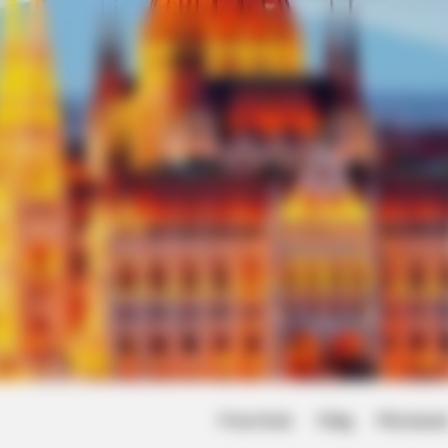
Friss hírek
Világ
Művésze