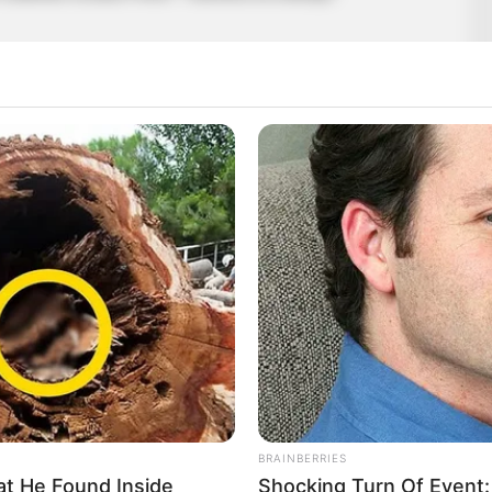
s a kajak-kenu világát:
34 éves korában elhunyt
tal kora ellenére örökre beírta nevét a magyar
ásodik emeleti lakásában találták holtan
, miután
get kért. A rendőrséget is ő értesítette, a lakást
BRAINBERRIES
i a tragikus valóság.
t He Found Inside
Shocking Turn Of Event