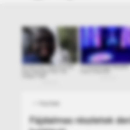
Posted
Friss hírek
in
Fájdalmas részletek der