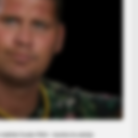
találták Dudás Mikit – barátai és edzője