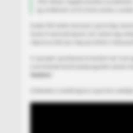
„Miki mélyen magába temette a problémáit, 
így emlékszem rá! És őrzöm annak a csodás 
BUZZ DAY
Dudás Miki halála nemcsak a sportvilág, han
Tom Cruise's Daughter Is The Mos
Beautiful Woman In The World
hiszen ő nemcsak bajnok volt, hanem egy ember,
még ha az élet újra meg újra térdre is kényszer
A rajongók, sporttársak és barátok már most 
a kommentek között pedig egyetlen üzenet ism
feledünk.
”
(Cikkünket a rendőrség és a sportoló családja 