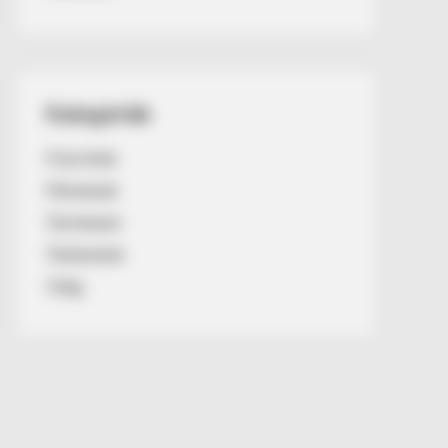
Kategóriák
Friss hírek
Művészek
Természet
Történetek
Világ