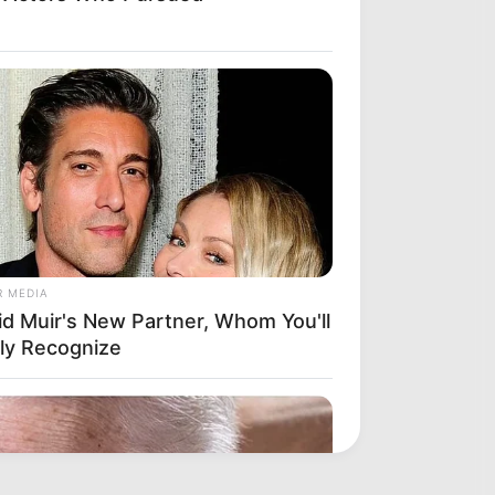
R MEDIA
id Muir's New Partner, Whom You'll
ily Recognize