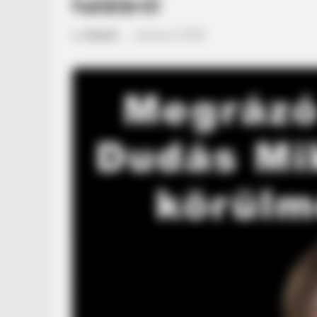
haláláról
by
Szerző
•
January 6, 2026