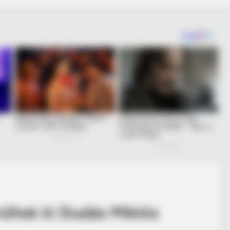
ültek ki Dudás Miklós