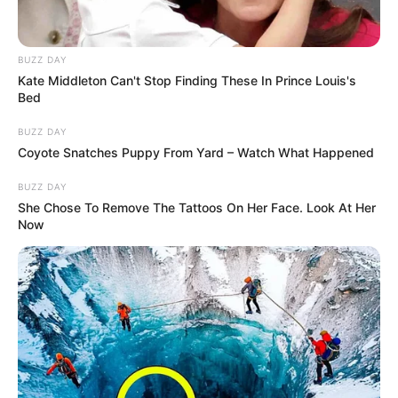
ő
by
Szerző
•
August 3, 2026
k
Á
b
a
R
ü
t
D
BUZZ DAY
n
i
O
Kate Middleton Can't Stop Finding These In Prince Louis's
t
Bed
n
S
e
d
I
t
BUZZ DAY
í
S
Coyote Snatches Puppy From Yard – Watch What Happened
ő
t
Á
f
o
N
BUZZ DAY
e
t
D
She Chose To Remove The Tattoos On Her Face. Look At Her
l
Now
t
O
j
e
R
e
l
K
l
E
e
M
n
É
t
P
Friss hírek
N
é
o
Y
s
s
🔎 Hegedős Zsolt megkezdi a Covid-